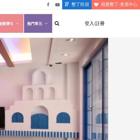
墾丁民宿
我愛墾丁-售票中心
悠遊
悠遊
墾丁
墾丁
登入/註冊
遊樂導引
熱門單元
粉絲
影片
團
介紹