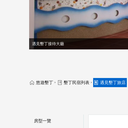
遇見墾丁接待大廳
›
›
悠遊墾丁
墾丁民宿列表
遇見墾丁旅店
房型一覽