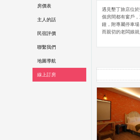
房價表
遇見墾丁旅店位於
個房間都有窗戶，
主人的話
鐘，附專屬停車場
而親切的老闆娘就
民宿評價
聯繫我們
地圖導航
線上訂房