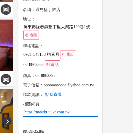
名稱：遇見墾丁旅店
地址：
屏東縣恆春鎮墾丁里大灣路120巷1號
看地圖
聯絡電話：
0921-548138 柯素月
打電話
08-8862368
打電話
傳真：08-8862292
電子信箱：ppoooooooqq@yahoo.com.tw
匯款資訊：
點我查看
相關網頁:
https://meetkt.uukt.com.tw
next
民宿分類