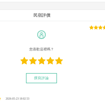
 局號：007145-7 帳號：001065-2 戶名：柯素月
民宿評價
常用的網路ATM匯款： [
郵局ATM
]、 [
彰銀ATM
]、 [
一銀ATM
]
路ATM只是方便網友直接連結，並不代表民宿有提供該銀行匯款帳
款項後，請記得與業者連絡喔！
您喜歡這裡嗎？
撰寫評論
2026-05-23 18:02:53