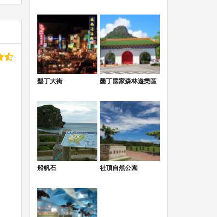
號
墾丁大街
墾丁國家森林遊樂區
船帆石
社頂自然公園