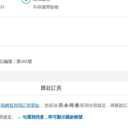
FI
不得攜帶寵物
記編號：第165號
匯款訂房
民宿網頁共同訂房需知
」您必須
‧完‧全‧同‧意‧
民宿住宿規定，再匯款訂
房規定。
← 勾選我同意，即可顯示匯款帳號