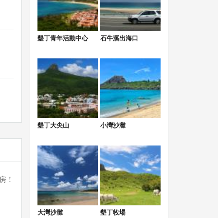
墾丁青年活動中心
石牛溪出海口
墾丁大尖山
小灣沙灘
房！
大灣沙灘
墾丁牧場