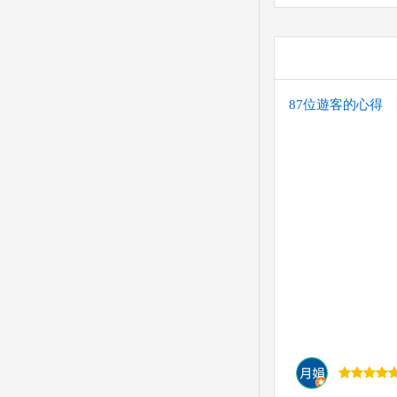
郵局 代號：700
您也可以利用這幾個
(以上三個銀行網
喔。) 匯入任何
87位遊客的心得