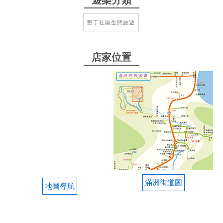
遊樂分類
一支被遺忘的原住民族，社區再造的部落帶領自然環
墾丁社區生態旅遊
境導覽，要事先預約，此次跟團首次前往造訪，大遊
覽車無法進入，要再換接駁小車廂型車經過蜿蜒小路
到達導覽點開始。在山崖上順著小徑一路向下，整個
店家位置
是南仁山的自然生態保育範圍，專業的解說員生動活
潑解釋沿路植物生態，看著海景拍照時卻說不急著在
這拍，一路到了溪仔口出海口海岸邊，越走越是美
景，特殊海岸侵蝕的奇岩怪石，當地導覽豐富的想像
力把沿途奇形怪狀岩石串成故事，有山豬鱷魚巨人靴
子珍禽異獸，還有水餃九宮格滿漢大餐，沿途無敵蔚
藍海景當然不言而喻，號稱阿朗貳不是蓋的。回程變
上坡，行程很貼心安排接駁車一路載上山回到部落享
用特色風味午餐，刈菜雞湯清甜，茄子，筍子，雨來
菇炒蛋，村口賣的大果藤榕天然愛玉都很棒。
滿洲街道圖
地圖導航
from google
2021-04-19 05:34:23