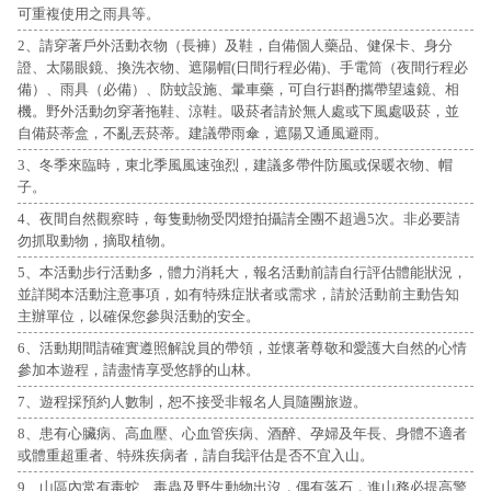
可重複使用之雨具等。
2、請穿著戶外活動衣物（長褲）及鞋，自備個人藥品、健保卡、身分
證、太陽眼鏡、換洗衣物、遮陽帽(日間行程必備)、手電筒（夜間行程必
備）、雨具（必備）、防蚊設施、暈車藥，可自行斟酌攜帶望遠鏡、相
機。野外活動勿穿著拖鞋、涼鞋。吸菸者請於無人處或下風處吸菸，並
自備菸蒂盒，不亂丟菸蒂。建議帶雨傘，遮陽又通風避雨。
3、冬季來臨時，東北季風風速強烈，建議多帶件防風或保暖衣物、帽
子。
4、夜間自然觀察時，每隻動物受閃燈拍攝請全團不超過5次。非必要請
勿抓取動物，摘取植物。
5、本活動步行活動多，體力消耗大，報名活動前請自行評估體能狀況，
並詳閱本活動注意事項，如有特殊症狀者或需求，請於活動前主動告知
主辦單位，以確保您參與活動的安全。
6、活動期間請確實遵照解說員的帶領，並懷著尊敬和愛護大自然的心情
參加本遊程，請盡情享受悠靜的山林。
7、遊程採預約人數制，恕不接受非報名人員隨團旅遊。
8、患有心臟病、高血壓、心血管疾病、酒醉、孕婦及年長、身體不適者
或體重超重者、特殊疾病者，請自我評估是否不宜入山。
9、山區內常有毒蛇、毒蟲及野生動物出沒，偶有落石，進山務必提高警