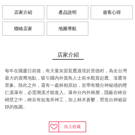
店家介紹
產品說明
遊客心得
聯絡店家
地圖導航
店家介紹
每年在國慶日前後，有大量灰面鵟鷹過境於里德村，為全台灣
最大的賞鹰地點，吸引國內外賞鳥人士前來觀賞起鷹、落鷹等
景象。除此之外，還有一處林相原始，並帶有幾分神秘感的欖
仁溪瀑布，必需溯溪才能進入。瀑布分內外兩層，隱蔽在峽谷
峭壁之中，峽谷有如鬼斧神工，加上林木蒼鬱，營造出神祕寂
靜的氛圍。
加入收藏