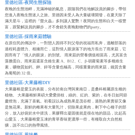
里德社區-夜間生態探險
夜晚的生態池畔，充滿神秘的氣息，跟隨我們在地解說員的腳步，帶領
您進入夜晚生態迷人之旅。里德因未受人為大量破壞開發，在夏天除了
滿天星斗，這裡的『螢火蟲』多到讓人驚艷！夜間的生態和白天一樣豐
富，跟緊解說員的腳步，才不會錯失夜晚動物們的party。
里德社區-採雨來菇體驗
在原住民的傳說中，一對戀人因得不到父母的祝福而私奔，逃離部落的
過程耗盡體力、相擁而亡，這對情人眼淚落下的地方長出了雨來菇，它
因而有了「情人的眼淚」的別號。 雨來菇的營養價值相當高，尤其富含
藻膽蛋白。雨來菇還富含維生素 A、B12、C、β-胡蘿蔔素等多種維生
素，礦物質如鈣、鉀、鋅等含量也極高，同樣重量的雨來菇，鐵質含量
為葡萄的 32 倍。
里德社區-大果藤榕DIY
大果藤榕是愛玉的表親，分布於南台灣與東南亞，是桑科榕屬原生種的
植物。 大果藤榕鮮果碩大纍纍掛枝，綠的、紅的、紫的，在冬日如同節
慶燈泡，充滿了喜氣。初看誤以為成熟果是茂谷柑，過熟的果實卻又像
是無花果。新鮮的雌果有大量乳汁，切除果皮果肉，剩下中心種子的部
分，放入紗袋於水中搓洗，果膠釋出凝固後就是很在地的甜品，比起高
山愛玉，大果藤榕愛玉凍的青草香味更濃厚一些，有種取自大自然粗
獷，說不出口的熱帶風情。
里德社區-風味餐