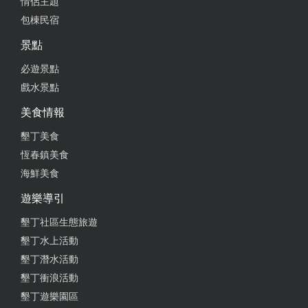
情侶主題
部落風光很有特色，環境優美，生態維護的很好，值
包棟民宿
得前往遊覧。
景點
from google
必遊景點
戲水景點
2020-12-06 21:35:34
美食情報
阿朗貮二主要入口處，經由當地導覽員解說相關生態
環境，獲得不錯的知識。
墾丁美食
恆春鎮美食
from google
海鮮美食
遊樂導引
2020-11-30 07:13:36
墾丁社區生態旅遊
滿州（溪仔口神秘海岸）又稱“阿塱貳”和（鼻頭大草
墾丁水上活動
原）,這兩個是新開放的生態保護區,要前往時必須在
墾丁潛水活動
42天前,向墾丁國家公園管理處提出申請,每天以200人
墾丁衝浪活動
為原則。 在里德社區活動中心報到後換成小車,由專
墾丁遊樂園區
業親切的導覽員帶領下,來到宛如世外桃源秘境的地