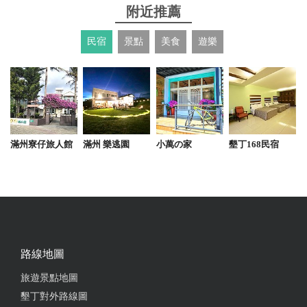
附近推薦
親切的原住民群落。 好吃的自製辣椒醬
民宿
景點
美食
遊樂
from google
2021-04-04 01:17:26
特別的景觀，海邊石頭也是很特別
滿州寮仔旅人館
滿州 樂逃園
小萬の家
墾丁168民宿
from google
2021-03-14 20:52:38
適合老人小孩都能走的步道,部落的服務很好，在此預
約用餐很愉快啊！
路線地圖
from google
旅遊景點地圖
墾丁對外路線圖
2021-03-07 02:09:47