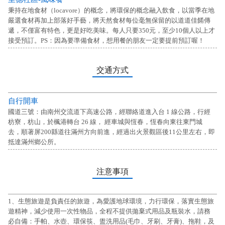
秉持在地食材（locavore）的概念，將環保的概念融入飲食，以當季在地
嚴選食材再加上部落好手藝，將天然食材每位毫無保留的以道道佳餚傳
遞，不僅富有特色，更是好吃美味。每人只要350元，至少10個人以上才
接受預訂。PS：因為要準備食材，想用餐的朋友一定要提前預訂喔！
交通方式
自行開車
國道三號：由南州交流道下高速公路，經聯絡道進入台 1 線公路，行經
枋寮，枋山，於楓港轉台 26 線， 經車城與恆春，恆春向東往東門城
去，順著屏200縣道往滿州方向前進，經過出火景觀區後11公里左右，即
抵達滿州鄉公所。
注意事項
1、生態旅遊是負責任的旅遊，為愛護地球環境，力行環保，落實生態旅
遊精神，減少使用一次性物品，全程不提供拋棄式用品及瓶裝水，請務
必自備：手帕、水壺、環保筷、盥洗用品(毛巾、牙刷、牙膏)、拖鞋，及