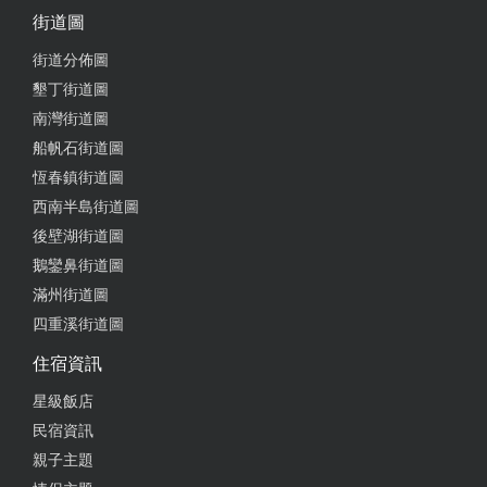
街道圖
里德部落，就是台26線通往台東的道路，可是因為政
客理念不同造成， 滿州鄉全台灣最落後的地方
街道分佈圖
墾丁街道圖
from google
南灣街道圖
船帆石街道圖
2021-01-19 00:40:43
恆春鎮街道圖
西南半島街道圖
有此部落坐上接駁車和導覽解說人員一起到海邊，因
後壁湖街道圖
為路不好走，所以採小人數一團，風景而言就是臺灣
最南，到處海濤打上而形成的石灘小洞，海邊因雙面
鵝鑾鼻街道圖
風向行程漂亮海浪，路因為大小石礫層次不齊所以不
滿州街道圖
好走，精良減輕身上物品輕着好走球鞋，手拿拐杖裝
四重溪街道圖
備
住宿資訊
from google
星級飯店
民宿資訊
2021-01-13 00:53:32
親子主題