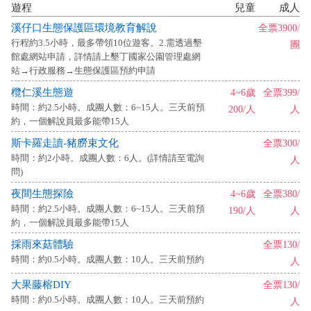
遊程
兒童
成人
溪仔口生態保護區環境教育解說
全票3900/
行程約3.5小時，最多帶領10位遊客。2.需透過墾
團
館處網站申請，詳情請上墾丁國家公園管理處網
站→行政服務→生態保護區預約申請
欖仁溪生態遊
4~6歲
全票399/
時間：約2.5小時。成團人數：6~15人。三天前預
200/人
人
約，一個解說員最多能帶15人
斯卡羅走讀-豬朥束文化
全票300/
時間：約2小時。成團人數：6人。(詳情請至電詢
人
問)
夜間生態探險
4~6歲
全票380/
時間：約2.5小時。成團人數：6~15人。三天前預
190/人
人
約，一個解說員最多能帶15人
採雨來菇體驗
全票130/
時間：約0.5小時。成團人數：10人。三天前預約
人
大果藤榕DIY
全票130/
時間：約0.5小時。成團人數：10人。三天前預約
人