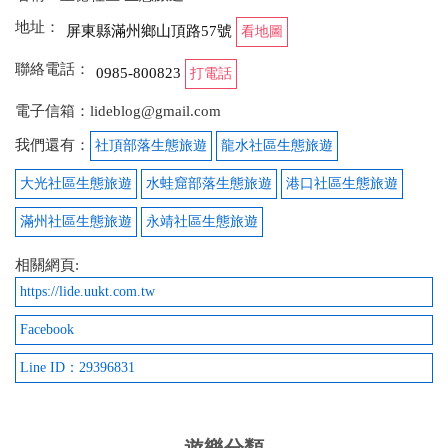
海岸線奇岩怪石特多
地址：
屏東縣滿州鄉山頂路57號
看地圖
from google
聯絡電話：
0985-800823
打電話
2021-10-29 10:39:25
電子信箱：lideblog@gmail.com
溪仔口溪步道(阿塱貳) 海蝕地型 太平洋岸 最美是沒有
我們還有：
社頂部落生態旅遊
龍水社區生態旅遊
人(需申請)輕鬆走 佳樂水對面 里德村
大光社區生態旅遊
水蛙窟部落生態旅遊
港口社區生態旅遊
from google
滿州社區生態旅遊
永靖社區生態旅遊
相關網頁:
2021-04-30 15:31:00
https://lide.uukt.com.tw
九棚山地部落生活簡單，有訂購便當及提供車輛當地
Facebook
旅遊。
Line ID：29396831
from google
2021-04-28 10:31:47