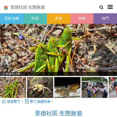
里德社區 生態旅遊
景點地圖
民宿
美食
遊樂
熱門
生態遊程活動
›
›
悠遊墾丁
墾丁遊樂列表
里德社區 生態旅遊