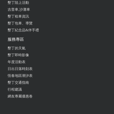
方,詳細一一為我們解說。 溪仔口往返路程約3.5~4小
墾丁陸上活動
時,沿途有很多的植物和樹種,經過解說後了解很多植
吉普車,沙灘車
物名和用途。 11月份來到這秘境,剛好遇到東北季風
墾丁租車資訊
強烈,走在海岸線要小心強風,沿途奇岩異石磊立,由於
墾丁包車、導覽
海潮風化長期侵蝕下,而形成了很多蜂窩岩穴孔的奇
墾丁紀念品&伴手禮
石,這大自然真是美麗極了。 隔天來到“鼻頭大草原”沿
著步道穿越樹林,越往上走來到至高點的桃花源,欣賞
服務專區
這臨海遼闊山谷的景色和青翠大草原,心情豁然開朗,
墾丁的天氣
景色美不勝收。 這兩個秘境值得親自來趟,體驗美麗
墾丁即時影像
的景觀和淳樸風情喔！
年度活動表
from google
日出日落時刻表
恆春地區潮汐表
墾丁交通指南
2020-10-11 18:54:17
行程建議
每年十月份國慶鳥灰面鷲 賞鷹行程
網友專屬優惠卷
from google