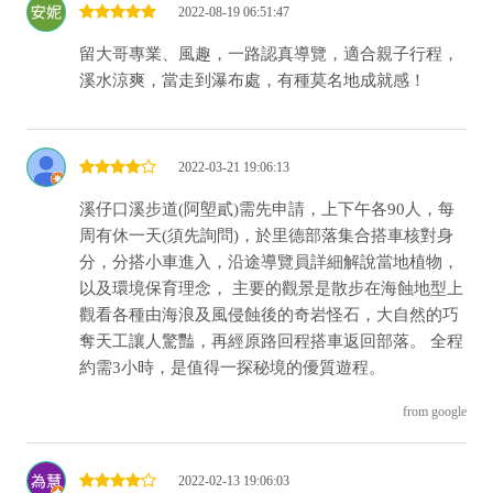
2022-08-19 06:51:47
留大哥專業、風趣，一路認真導覽，適合親子行程，
溪水涼爽，當走到瀑布處，有種莫名地成就感！
2022-03-21 19:06:13
溪仔口溪步道(阿塱貳)需先申請，上下午各90人，每
周有休一天(須先詢問)，於里德部落集合搭車核對身
分，分搭小車進入，沿途導覽員詳細解說當地植物，
以及環境保育理念， 主要的觀景是散步在海蝕地型上
觀看各種由海浪及風侵蝕後的奇岩怪石，大自然的巧
奪天工讓人驚豔，再經原路回程搭車返回部落。 全程
約需3小時，是值得一探秘境的優質遊程。
from google
2022-02-13 19:06:03