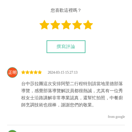
4. 30人以上的團體，取消人數以30%為限，超過上限恕不退
費。
您喜歡這裡嗎？
5. 風味餐未在遊程前三天取消，扣除食材費退一半。
撰寫評論
2024-03-15 15:27:13
台中莎拉團這次安排阿塱二行程特別請當地里德部落
導覽，感覺部落導覽解説員都很熱誠，尤其有一位秀
枝女士沿路講解非常專業認真，還幫忙拍照，中餐廚
師烹調技術也很棒，謝謝您們的敬業。
from google