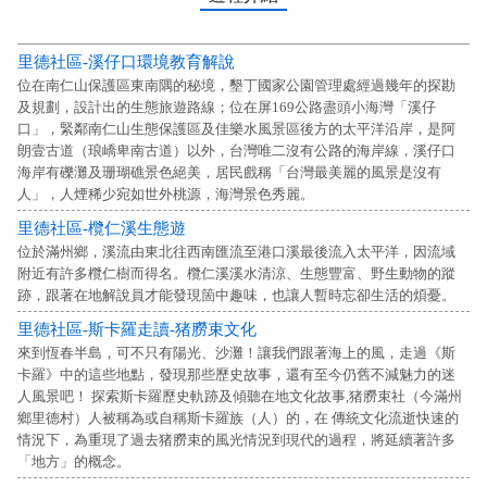
里德社區-溪仔口環境教育解說
位在南仁山保護區東南隅的秘境，墾丁國家公園管理處經過幾年的探勘
及規劃，設計出的生態旅遊路線；位在屏169公路盡頭小海灣「溪仔
口」，緊鄰南仁山生態保護區及佳樂水風景區後方的太平洋沿岸，是阿
朗壹古道（琅嶠卑南古道）以外，台灣唯二沒有公路的海岸線，溪仔口
海岸有礫灘及珊瑚礁景色絕美，居民戲稱「台灣最美麗的風景是沒有
人」，人煙稀少宛如世外桃源，海灣景色秀麗。
里德社區-欖仁溪生態遊
位於滿州鄉，溪流由東北往西南匯流至港口溪最後流入太平洋，因流域
附近有許多欖仁樹而得名。欖仁溪溪水清涼、生態豐富、野生動物的蹤
跡，跟著在地解說員才能發現箇中趣味，也讓人暫時忘卻生活的煩憂。
里德社區-斯卡羅走讀-猪朥束文化
來到恆春半島，可不只有陽光、沙灘！讓我們跟著海上的風，走過《斯
卡羅》中的這些地點，發現那些歷史故事，還有至今仍舊不減魅力的迷
人風景吧！ 探索斯卡羅歷史軌跡及傾聽在地文化故事,猪朥束社（今滿州
鄉里德村）人被稱為或自稱斯卡羅族（人）的，在 傳統文化流逝快速的
情況下，為重現了過去猪朥束的風光情況到現代的過程，將延續著許多
「地方」的概念。