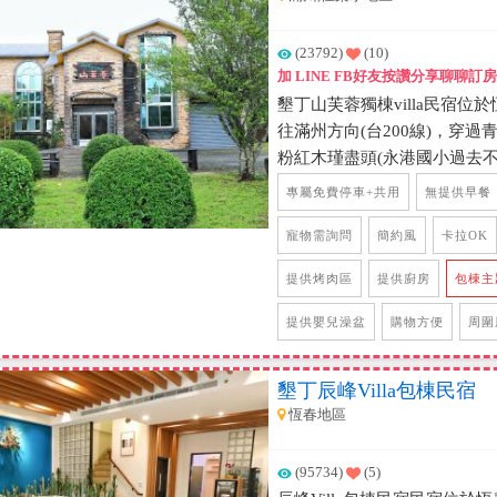
(23792)
(10)
加 LINE FB好友按讚分享聊
墾丁山芙蓉獨棟villa民宿
往滿州方向(台200線)，穿
粉紅木瑾盡頭(永港國小過去不
棟的歐式庭園家庭式別墅，有
專屬免費停車+共用
無提供早餐
翠，有藍球場、戲水池、樹屋
襯托之下，有遠離塵囂的感覺
寵物需詢問
簡約風
卡拉OK
客，客廳寬敞舒適，一樓提供
提供烤肉區
提供廚房
包棟主
度假的包棟享受，客房共有四
採光佳，二樓規劃一區室內雅
提供嬰兒澡盆
購物方便
周圍
有露天泡湯池，邊泡湯邊欣賞
境，邀約家人朋友來體驗包棟
墾丁辰峰Villa包棟民宿
恆春地區
(95734)
(5)