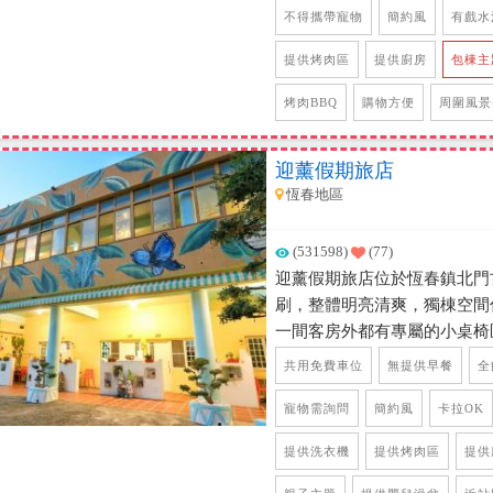
花草樹木，漫步在民宿內，空
不得攜帶寵物
簡約風
有戲水
令人覺得非常放鬆，房間則以
提供烤肉區
提供廚房
包棟主
格，民宿主人希望營造出一個
如同民宿優雅的名稱般，讓來
烤肉BBQ
購物方便
周圍風景
不同的美。
迎薰假期旅店
恆春地區
(531598)
(77)
迎薰假期旅店位於恆春鎮北門古
刷，整體明亮清爽，獨棟空間
一間客房外都有專屬的小桌椅
前面有一個大庭院，小孩可以
共用免費車位
無提供早餐
全
最愛的植物造景，有遮蔽的烤
池、料理台/冰箱，民宿位置
寵物需詢問
簡約風
卡拉OK
近吃飯也很方便，驅車前往各處
提供洗衣機
提供烤肉區
提供