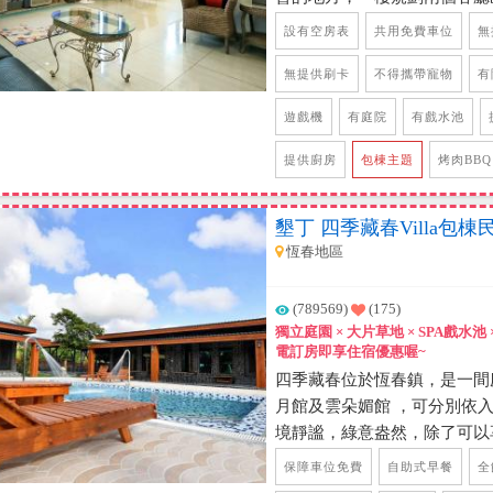
不用擔心度假地點的周邊問題
房、廚房，兩棟是可以互通，
設有空房表
共用免費車位
無
~
Switch、PS4，以及電動麻
模擬賽車配套提供給旅客開心的
無提供刷卡
不得攜帶寵物
有
宿唯一有賽車配備的遊戲，一
遊戲機
有庭院
有戲水池
喔! 二樓及三樓是客房，雙
房都有專屬景觀陽台及衛浴間
提供廚房
包棟主題
烤肉BBQ
遊、機車族都很適合喔，距離
名觀光景點大約10~25分鐘
墾丁 四季藏春Villa包棟
遊恆春美麗的景色。
恆春地區
(789569)
(175)
獨立庭園 × 大片草地 × SPA戲水池
電訂房即享住宿優惠喔~
四季藏春位於恆春鎮，是一間庭
月館及雲朵媚館 ，可分別依
境靜謐，綠意盎然，除了可以
景之外，民宿內還有一座漂亮
保障車位免費
自助式早餐
全
亭，還有一個開放式的廚房設