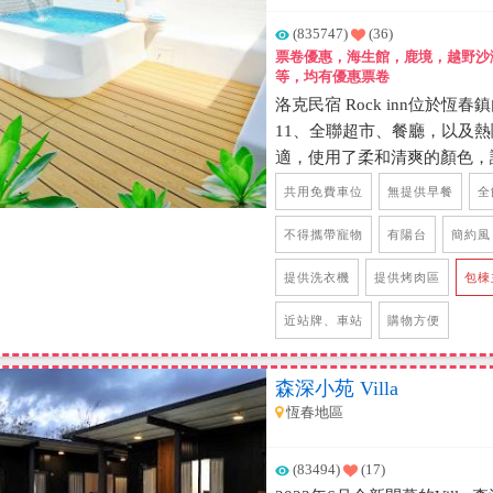
(835747)
(36)
票卷優惠，海生館，鹿境，越野沙
等，均有優惠票卷
洛克民宿 Rock inn位於恆春
11、全聯超市、餐廳，以及
適，使用了柔和清爽的顏色，
氣氛，讓旅客住宿時能有如家
共用免費車位
無提供早餐
全
離的衛浴，整體而言是一間十
KTV、電動麻將、充氣戲水池
不得攜帶寵物
有陽台
簡約風
家設備齊全的住宿選擇哦！
提供洗衣機
提供烤肉區
包棟
近站牌、車站
購物方便
森深小苑 Villa
恆春地區
(83494)
(17)