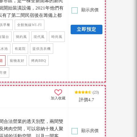
於恆春市區，是一棟全新開幕的新民
人就開始裝潢設備，2021年他們有
顯示房價
所以有了第二間民宿後在籌備上都
不一樣，走進屋內有戲水池、烤
供早餐
全館無線WI-FI
立即預定
棚，所以遇到風大、下雨天烤肉
體的格局小編非常喜歡，在客廳區
有陽台
簡約風
現代風
時尚風
敞，有規劃兒童遊戲間、電動麻
戲水池
有庭院
提供洗衣機
IK專業卡拉OK喇叭，音質比錢櫃
的點心、泡麵、茶包、自助咖啡
題
寵物友好
烤肉BBQ
微波爐，烤箱、大冰箱，飲水
方便
廚也是有開放瓦斯爐台展現廚藝
令人讚賞，走上二樓及三樓規劃
間不大，所以在設計上以簡約木
(23)
四人房空間非常大，都可以在床
加入收藏
評價4.7
的顏色挑選都是很時尚的對比，
，其中最棒的一間房型在四樓，
能看見星空的房型，拉開簾幕感
間合法營業的透天別墅，兩間雙
了，一定要來體驗住一次，你們
及烤肉空間，可以容納十幾人聚
顯示房價
車便利，距離市區採買也方便，
區域的活動空間，以及一間客