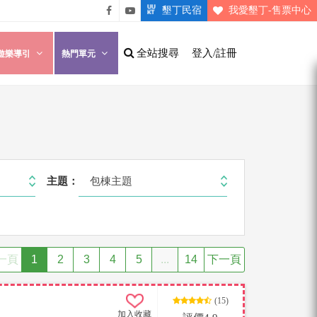
墾丁民宿
我愛墾丁-售票中心
悠遊
悠遊
墾丁
墾丁
全站搜尋
登入/註冊
遊樂導引
熱門單元
粉絲
影片
團
介紹
包棟主題
主題：
一頁
1
2
3
4
5
...
14
下一頁
(15)
加入收藏