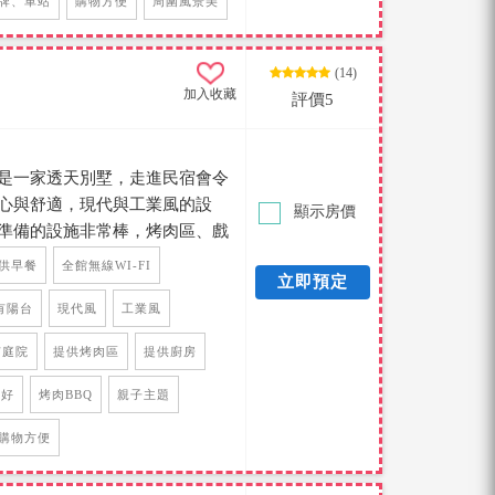
牌、車站
購物方便
周圍風景美
(14)
加入收藏
評價5
是一家透天別墅，走進民宿會令
心與舒適，現代與工業風的設
顯示房價
準備的設施非常棒，烤肉區、戲
廂、電動麻將、廚房設備，應有盡
供早餐
全館無線WI-FI
立即預定
要好好享受這些設施了，房間提
就連房間陽台也有巧思佈置，小
有陽台
現代風
工業風
怎麼行呢....，從民宿出門購物
有庭院
提供烤肉區
提供廚房
車只要10~20分鐘，值得推薦
友好
烤肉BBQ
親子主題
購物方便