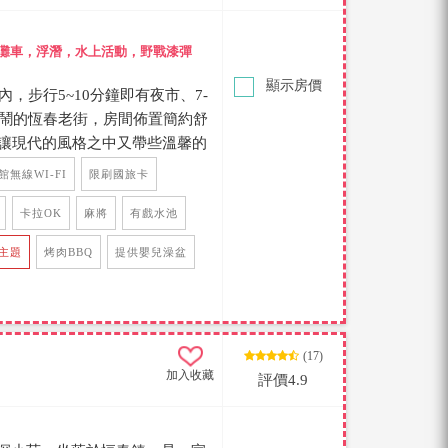
灘車，浮潛，水上活動，野戰漆彈
顯示房價
鎮內，步行5~10分鐘即有夜市、7-
熱鬧的恆春老街，房間佈置簡約舒
讓現代的風格之中又帶些溫馨的
一般的溫暖感，並採用了乾濕分
館無線WI-FI
限刷國旅卡
分舒適的包棟民宿，還有提供
、遊戲機ps5、烤肉設備，是一
卡拉OK
麻將
有戲水池
主題
烤肉BBQ
提供嬰兒澡盆
(17)
加入收藏
評價4.9