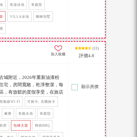
氣清新，蟲鳴生態，鳥語花香，
池
有游泳池
有庭院
簡約的木質家具顯現出獨特風
題
VILLA泳池
獨棟別墅
真正可以讓人放鬆度假的空間，
到這裡的旅人能感受到恆春四季
美
(11)
加入收藏
評價4.8
城附近，2026年重新油漆粉
住宅，房間寬敞，乾淨整潔，每
顯示房價
區，有放鬆的度假享受，在旅店
在庭院玩樂也很安全。還有老闆
館無線WI-FI
可刷卡, 含國旅卡
肉區、餐桌區，並有附設戲水
交通便利，近恆春鎮北門古城，附
麻將
有戲水池
有庭院
海灘只需10~20分鐘。
廚房
包棟主題
烤肉BBQ