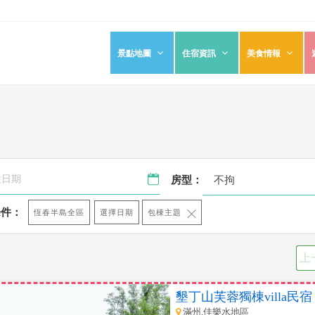
景點地圖
住宿資訊
美食情報
不拘
房型：
條件：
選擇日期
恆春半島全區
包棟主題
上
墾丁山芙蓉獨棟villa民宿
滿州,佳樂水地區