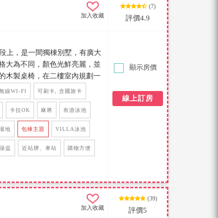
(7)
加入收藏
評價4.9
路段上，是一間獨棟別墅，有廣大
格大為不同，顏色光鮮亮麗，並
顯示房價
的木製桌椅，在二樓室內規劃一
天都是一個很棒的放鬆環境，而
無線WI-FI
可刷卡, 含國旅卡
線上訂房
，泡茶也好，烤肉也行，或者只
意，到墾丁渡假不就是要放鬆
卡拉OK
麻將
有游泳池
好好享受住宿品質。
場地
包棟主題
VILLA泳池
澡盆
近站牌、車站
購物方便
(39)
加入收藏
評價5