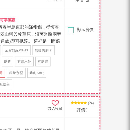
評價4.9
聊訂房可享優惠
位於恆春半島東部的滿州鄉，從恆春
顯示房價
過青翠山巒與牧草原，沿著道路兩旁
遠處)即可抵達。 這裡是一間獨
寬廣的活動空間，庭園草木蒼
全館無線WI-FI
無提供刷卡
休閒平台，與民宿周邊群山環繞
。 民宿一天只接待一組包棟旅
麻將
有戲水池
有庭院
歡唱設備、麻將、廚房打造放鬆
題
獨棟別墅
烤肉BBQ
間，每間房備有電視觀看，視線
座可與朋友聚在一起聊天，戶外
風景美
綠意山林，感受四周的自然環
別墅的樂趣時光~
(24)
加入收藏
評價5