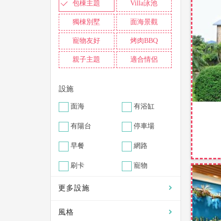
包棟主題
Villa泳池
獨棟別墅
面海景觀
寵物友好
烤肉BBQ
親子主題
適合情侶
設施
面海
有浴缸
有陽台
停車場
早餐
網路
刷卡
寵物
更多設施
風格