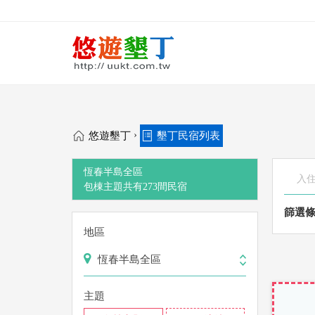
›
悠遊墾丁
墾丁民宿列表
恆春半島全區
包棟主題
共有
273
間
民宿
篩選
地區
恆春半島全區
主題