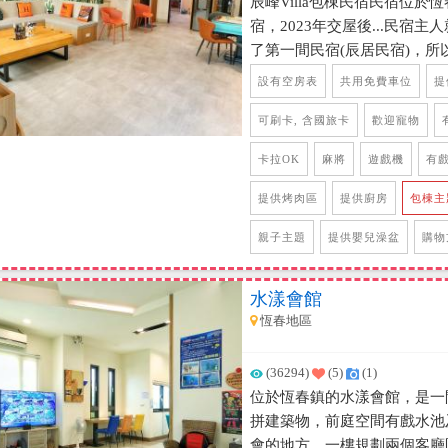
辰峰Villa包棟民宿民宿位
宿，2023年交屋後...民宿主
了第一間民宿(辰居民宿)，
非常有經驗，而且佈置風格也
設有空房表
共用免費車位
提
肉區、吊椅，因為有加裝遮陽
玩水也都不用擔心~ 民宿整
可刷卡, 含國旅卡
歡迎寵物
域的ㄇ型設計，讓空間非常寬
卡拉OK
麻將
遊戲機
有
將設備、75吋大電視、日本B
更升等，還有貼心準備給旅客
提供烤肉區
提供廚房
包棟主
機，當然廚房也有設備齊全的
親子主題
提供嬰兒澡盆
購物
機，或者你們想買食材自己下
喔，光是在一樓的豐富設備就
雙人房、四人房，雙人房因空
水漾會館
工裝潢，舒適又沒有壓迫感，
恆春地區
上滾好幾圈，而且在每間房間
走進房間的瞬間真的太舒適了
(36294)
(5)
(1)
也是唯一一間可以躺在床上就
位於恆春鎮的水漾會館，是一
受無比的享受，這裡真的太棒
拼建築物，前庭空間有戲水池
絕對會喜歡上民宿的一切，停
會的地方，一樓規劃兩個客廳