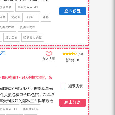
，開開心心的旅程就放心享受吧
一邊是唱歌的空間、另外一邊玩
提供早餐
全館無線WI-FI
立即預定
將娛樂，特別的是民宿還有提供PS4
玩喔，哇....是目前全恆春的民
陽台
簡約風
卡拉OK
麻將
定要來包棟才能玩到民宿的設備
提供洗衣機
提供烤肉區
人房、三人房、四人房型，每間客
，家族旅遊、大學生、員工出
親子主題
提供嬰兒澡盆
恆春市區開車約10分鐘、恆春知
，路途都不遠，也可以放慢腳步慢
民宿
(65)
加入收藏
評價4.8
 × BBQ空間 8～20人包棟大空間。來
顯示房價
園式的Villa風格，規劃為星光
入住人數包棟或全區包館，園區環
享受到很好的隱私空間與景觀造
線上訂房
的SPA戲水池，也有烤肉區與涼
館無線WI-FI
無提供刷卡
備可供利用，園區內種植了許多