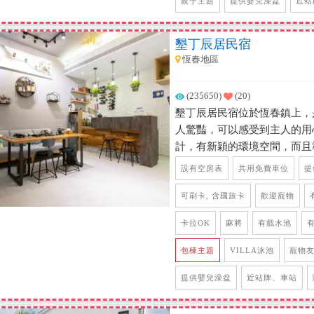
親子主題
提供嬰兒澡盆
近站
墾丁辰居民宿
恆春地區
(235650)
(20)
墾丁辰居民宿位於恆春鎮上，
人驚豔，可以感受到主人的用
計，有新穎的環境空間，而且
水池、客廳空間、卡拉OK包
設有空房表
共用免費車位
提
有，完全就是包棟入住後只想
供五間，每間都是精心規劃，
可刷卡, 含國旅卡
歡迎寵物
編覺得這麼好的民宿不住上兩天
卡拉OK
麻將
有戲水池
也便利，距離海邊、各大景點開
的住宿地點喔~
包棟主題
VILLA泳池
寵物
提供嬰兒澡盆
近站牌、車站