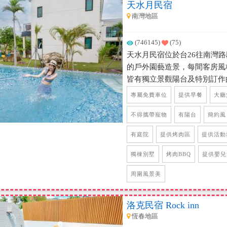
天水月民宿
南灣地區
(746145)
(75)
天水月民宿位於台26往南灣
的戶外園藝造景，每間客房風
皆有獨立景觀陽台及特別訂作
區交誼空間，不管是閱讀，聊
專屬免費車位
提供早餐
大廳
戶外更規劃泳池、兩區休閒亭
想安靜吹風也是不錯的懶人主
不得攜帶寵物
有陽台
簡約風
嗎，除了玩水，就是要在民宿
有庭院
提供烤肉區
提供活動
獨棟別墅
烤肉BBQ
提供嬰兒
周圍風景美
洛克民宿 Rock inn
恆春地區