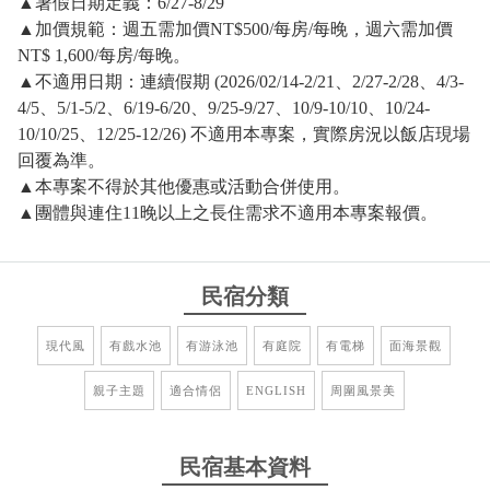
▲
暑假日期定義：6/27-8/29
▲
加價規範：週五需加價NT$500/每房/每晚，週六需加價
NT$ 1,600/每房/每晚。
▲
不適用日期：連續假期 (2026/02/14-2/21、2/27-2/28、4/3-
4/5、5/1-5/2、6/19-6/20、9/25-9/27、10/9-10/10、10/24-
10/10/25、12/25-12/26) 不適用本專案，實際房況以飯店現場
回覆為準。
▲
本專案不得於其他優惠或活動合併使用。
▲
團體與連住11晚以上之長住需求不適用本專案報價。
民宿分類
現代風
有戲水池
有游泳池
有庭院
有電梯
面海景觀
親子主題
適合情侶
ENGLISH
周圍風景美
民宿基本資料