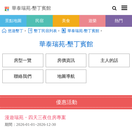
華泰瑞苑-墾丁賓館
景點地圖
民宿
美食
遊樂
熱門
›
›
›
悠遊墾丁
墾丁民宿列表
華泰瑞苑-墾丁賓館
華泰瑞苑-墾丁賓館
房型一覽
房價資訊
主人的話
聯絡我們
地圖導航
優惠活動
漫遊瑞苑・四天三夜住房專案
期間：2026-01-01~2026-12-30