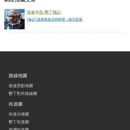
休但昨天經過電話聯繫溝通後,捨棄休息破例來迎接從
美國回來的家人讓我們非常感動,值得推薦！
恆春半島-墾丁雜記
[食記] 超美味原住民料理・南方部落
from google
2025-02-10 20:26:34
餐點份量足夠，菜色美味。有點鹹白飯可能要多配幾
碗
from google
路線地圖
旅遊景點地圖
2025-01-19 13:47:47
墾丁對外路線圖
高山高麗菜好脆，特色烤香腸山豬肉，氣氛很很好，
街道圖
和大自然為伍。在山上吃飯，還有現場演唱，遠離塵
囂忘卻煩惱。
街道分佈圖
墾丁街道圖
from google
南灣街道圖