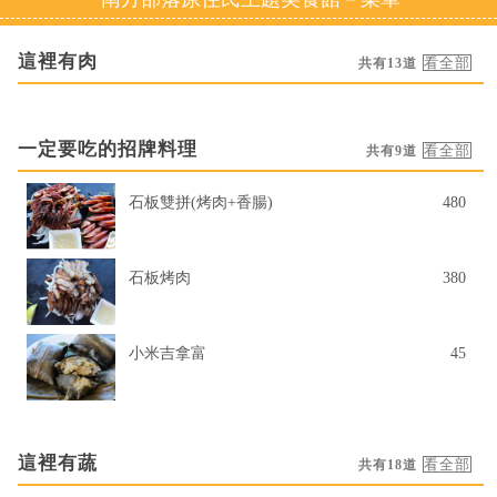
這裡有肉
共有13道
一定要吃的招牌料理
共有9道
石板雙拼(烤肉+香腸)
480
石板烤肉
380
小米吉拿富
45
這裡有蔬
共有18道