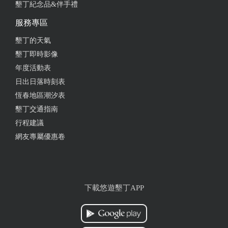
墾丁紀念品&伴手禮
with a chewy texture and full aroma. The service in the
服務專區
restaurant is also very attentive. The waiters are warm
and friendly and will patiently introduce you to the
墾丁的天氣
characteristics of each dish. While dining, you can also
墾丁即時影像
hear the chirping of insects and birds and enjoy the
年度活動表
beautiful sounds of nature. In short, The Southern Tribal
日出日落時刻表
Aboriginal Theme Restaurant not only provides
恆春地區潮汐表
delicious aboriginal cuisine, but also provides a
comfortable dining environment and high-quality
墾丁交通指南
service. It is a food experience that you cannot miss in
行程建議
Pingtung. Next time you come to Pingtung, you must
網友專屬優惠卷
come here to enjoy an unforgettable aboriginal-style
meal!
from google
下載悠遊墾丁APP
2024-10-15 12:50:06