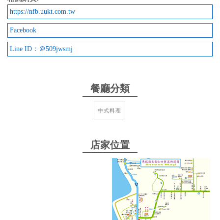
https://nfb.uukt.com.tw
2025-08-22 16:44:50
Facebook
跟車友來吃合菜、還不錯、環境很美
Line ID：＠509jwsmj
from google
餐廳分類
2025-08-02 02:14:59
中式料理
吉拿富和烤肉口味稍重，桶子雞肉嫩，烤魚好吃，竹
筍排骨湯清甜，竹筍嫩非常好吃，戶外景色佳，已回
訪2次
店家位置
from google
2025-02-28 13:17:45
車位大概可以停10幾輛 現場的桌數大概也10幾桌 還