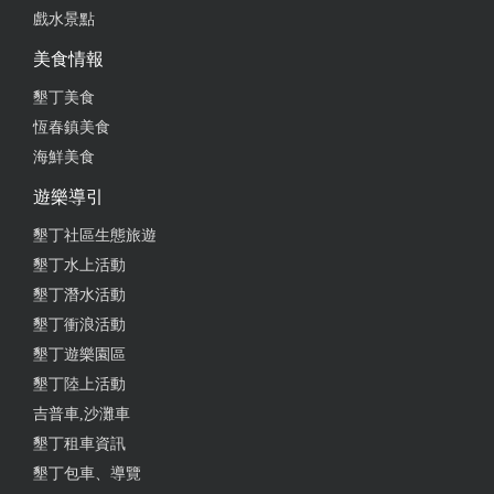
東，一定要來這裡享受一頓難忘的原住民風味餐！ If
戲水景點
you want to experience Aboriginal-style meals in
美食情報
Pingtung, then the Southern Tribe Aboriginal-themed
restaurant is definitely one of your good choices. This
墾丁美食
restaurant is located in Mudan Township, Pingtung
恆春鎮美食
County, in a quiet environment, far away from the
海鮮美食
hustle and bustle of the city. As soon as you enter the
遊樂導引
restaurant, you will be attracted by its open space. The
restaurant is surrounded by greenery and mountain
墾丁社區生態旅遊
views, making it feel very relaxing. The dining area is
墾丁水上活動
spacious and bright, equipped with wooden tables and
墾丁潛水活動
chairs and traditional aboriginal decoration, creating a
墾丁衝浪活動
strong cultural atmosphere. The menu here is very
墾丁遊樂園區
extensive, offering a variety of authentic Aboriginal
dishes. Their barrel-roasted chicken and millet brown
墾丁陸上活動
are particularly recommended. Every dish allows you to
吉普車,沙灘車
taste the original flavor. The roasted chicken is crispy
墾丁租車資訊
on the outside and tender and juicy on the inside, while
墾丁包車、導覽
the millet rice dumplings are made of millet and pork,