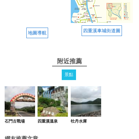
算滿大的 兩個人點了4道菜 吃的滿飽的 雨來菇炒蛋
250$ 醬汁是醬油 鹹鹹的很下飯 吃起來很像海帶 炒野
蓮220$ 很大一份 很好吃 石板烤肉380$ 看評論有人不
推 但吃起來還可以 只是覺得偏溫 沒有剛烤好的感覺
烤魚450$ 事先訂位時有訂魚 可是到現場也是現烤 沒
四重溪車城街道圖
地圖導航
有事先幫忙烤 所以其他到都吃完了 魚都還沒來 魚肉
還滿嫩的 沒什麼腥味
from google
附近推薦
景點
2025-02-28 12:28:22
去完牡丹水庫之後可以一嚐美食的地方
from google
石門古戰場
四重溪溫泉
牡丹水庫
2025-02-19 17:36:57
店家親切服務出餐快速,食物美味,原本店家今天要公
網友推薦文章