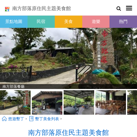
南方部落原住民主題美食館
景點地圖
民宿
美食
遊樂
熱門
南方部落餐廳
›
›
悠遊墾丁
墾丁美食列表
南方部落原住民主題美食館