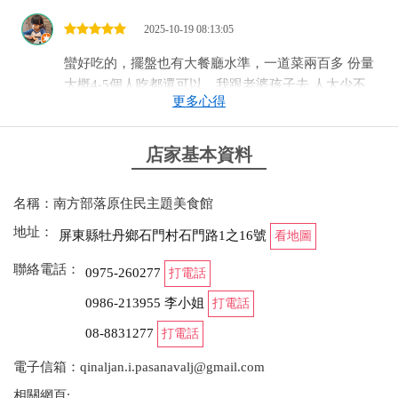
2025-10-19 08:13:05
蠻好吃的，擺盤也有大餐廳水準，一道菜兩百多 份量
大概4-5個人吃都還可以，我跟老婆孩子去 人太少不
更多心得
好點。往上開一點有停車位。10多年前可以讓客人在
一塊小木板作畫然後掛著（現在只留給團體機關簽名
木板），我找不到當年我跟老婆的畫作了，好可惜。
店家基本資料
from google
名稱：南方部落原住民主題美食館
地址：
屏東縣牡丹鄉石門村石門路1之16號
看地圖
2025-10-19 08:13:05
聯絡電話：
0975-260277
蠻好吃的，擺盤也有大餐廳水準，一道菜兩百多 份量
打電話
大概4-5個人吃都還可以，我跟老婆孩子去 人太少不
0986-213955 李小姐
打電話
好點。往上開一點有停車位。10多年前可以讓客人在
08-8831277
打電話
一塊小木板作畫然後掛著（現在只留給團體機關簽名
木板），我找不到當年我跟老婆的畫作了，好可惜。
電子信箱：qinaljan.i.pasanavalj@gmail.com
相關網頁:
from google