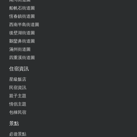
船帆石街道圖
2024-11-03 17:31:40
恆春鎮街道圖
如果你在屏東想要體驗原住民風味餐，那麼南方部落
西南半島街道圖
原住民主題餐廳絕對是你很好的選擇之一。這家餐廳
後壁湖街道圖
位於屏東縣牡丹鄉，環境清幽，遠離城市的喧囂。 一
鵝鑾鼻街道圖
走進餐廳，你會被它的開放式空間所吸引。餐廳四周
滿州街道圖
環繞著綠樹和山景，讓人感覺非常放鬆。用餐區域寬
四重溪街道圖
敞明亮，設有木質桌椅和傳統的原住民裝飾，營造出
濃厚的文化氛圍。 這裡的菜單非常豐富，提供各種地
住宿資訊
道的原住民料理。特別推薦他們的桶烤雞和小米棕，
星級飯店
每一道菜都能讓你品嚐到原汁原味的風味。烤雞外皮
民宿資訊
酥脆，內裡鮮嫩多汁，而小米粽則是用小米和豬肉製
親子主題
成，口感Q彈，香氣十足。 餐廳的服務也非常周到，
服務員熱情友好，會耐心地為你介紹每一道菜的特
情侶主題
色。用餐時，你還可以聽到蟲鳴鳥叫，享受大自然的
包棟民宿
美妙聲音。 總之， 南方部落原住民主題餐廳不僅提
景點
供美味的原住民料理，還有舒適的用餐環境和優質的
服務，是你在屏東不可錯過的美食體驗。 下次來屏
必遊景點