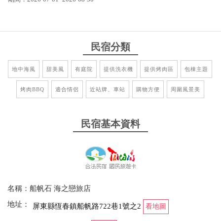
民宿分類
地中海風
甜美風
有庭院
提供洗衣機
提供烤肉區
包棟主題
烤肉BBQ
適合情侶
近站牌、車站
購物方便
周圍風景美
民宿基本資料
名稱：船帆石 海之戀旅店
地址：
屏東縣恆春鎮船帆路722巷1號之2
看地圖