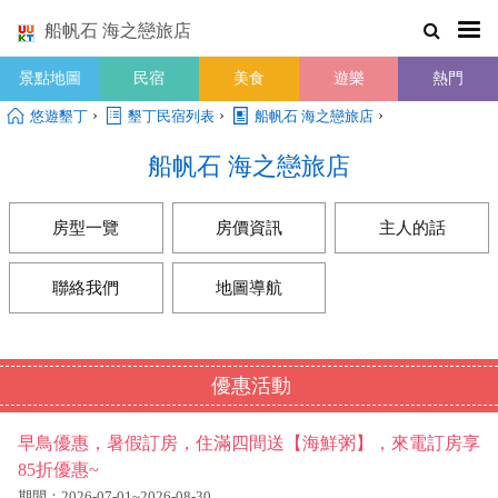
船帆石 海之戀旅店
景點地圖
民宿
美食
遊樂
熱門
›
›
›
悠遊墾丁
墾丁民宿列表
船帆石 海之戀旅店
船帆石 海之戀旅店
房型一覽
房價資訊
主人的話
聯絡我們
地圖導航
優惠活動
早鳥優惠，暑假訂房，住滿四間送【海鮮粥】，來電訂房享
85折優惠~
期間：2026-07-01~2026-08-30