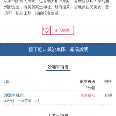
以看到美麗的風景，也有網美拍照景點，有機會歡迎大家到滿
州鄉走走，有美麗高士神社、旭海溫泉、當地原住民美食，發
現不一樣的山那一端的樸實生活。
加入收藏
墾丁廟口飆沙車隊 - 產品說明
沙灘車項目
項目
網友再送
價格
5分鐘
沙灘車飆沙
40分鐘+5
1000
40分鐘，一車可坐1~2人