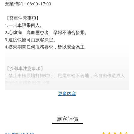
營業時間：08:00~17:00
【普車注意事項】
1.一台車限乘四人。
2.心臟病、高血壓患者、孕婦不適合搭乘。
3.速度快慢可由旅客決定。
4.搭乘期間任何服務要求，皆以安全為主。
【沙灘車注意事項】
1.禁止車輛原地打轉蛇行、甩尾車輪不著地，私自動作造成人
車安危損壞將照價賠償 。
2.禁止自行脫隊，避免發生意外。
更多內容
3.禁止任意變換車道。超越前車。
4.禁止故意碰撞人車安危之物體。(如巨型石頭、枯木、車輛 、
行人)
旅客評價
5.禁止孕婦、心臟病患、高血壓等重大疾病者搭乘。
6.若違反以上規定而導致活動車輛受損，需負擔車輛之修復費
用，本活動宗旨以休間娛樂愛好大自然者為對象，非競技場行