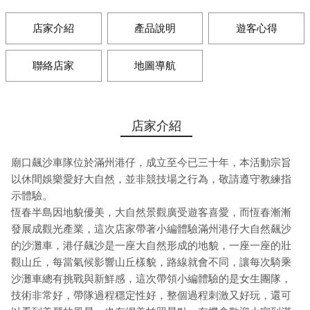
店家介紹
產品說明
遊客心得
聯絡店家
地圖導航
店家介紹
廟口飆沙車隊位於滿州港仔，成立至今已三十年，本活動宗旨
以休間娛樂愛好大自然，並非競技場之行為，敬請遵守教練指
示體驗。
恆春半島因地貌優美，大自然景觀廣受遊客喜愛，而恆春漸漸
發展成觀光產業，這次店家帶著小編體驗滿州港仔大自然飆沙
的沙灘車，港仔飆沙是一座大自然形成的地貌，一座一座的壯
觀山丘，每當氣候影響山丘樣貌，路線就會不同，讓每次騎乘
沙灘車總有挑戰與新鮮感，這次帶領小編體驗的是女生團隊，
技術非常好，帶隊過程穩定性好，整個過程刺激又好玩，還可