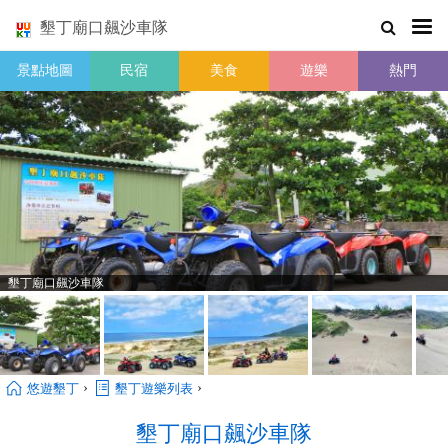
墾丁廟口飆沙車隊
景點地圖
民宿
美食
遊樂
熱門
墾丁廟口飆沙車隊
›
›
悠遊墾丁
墾丁遊樂列表
墾丁廟口飆沙車隊