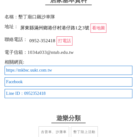
店家基本資料
2023-01-25 06:02:08
剛開始有點難操控沙灘車，以至於一直偏離航道、差
名稱：墾丁廟口飆沙車隊
點衝進海裡，幸好除了整團最前方有領隊之外，旁邊
還有一台隨時支援，以及最後有壓隊的沙灘車，會視
地址：
屏東縣滿州鄉港仔村港仔路1之3號
看地圖
情況出手協助（如：撞到樹卡住、在上坡時陷在沙中
聯絡電話：
0952-352418
開不動等）雖是年輕弟弟但駕車技術熟練、應對也很
打電話
成熟，還會主動協助拍照，真的很讚！ 跟著車隊繞行
電子信箱：1034a033@ntub.edu.tw
了沙漠一圈，有多次的起伏，就好像在玩雲霄飛車，
相關網頁:
但是看著沙漠旁的蔚藍海洋就覺得好壯觀好療癒！算
https://mkbsc.uukt.com.tw
是很特別的體驗，有機會的話一定要試試看！
Facebook
from google
Line ID：0952352418
2022-07-22 00:29:07
來墾丁這麼多次第一次玩沙灘車、海邊飆沙 中途大姐
遊樂分類
教練會時不時看下後面有沒有跟上，也會找景點定點
幫忙我們拍照紀念（中途停了兩次景點拍照） 因為有
吉普車、沙灘車
墾丁陸上活動
帶小孩，所以可能有避開一些比較刺激的路段，整趟