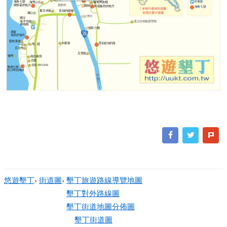
巷弄89
停車場
海角七號
海灣山丘
龜地灣旅棧
射寮村
辦喜宴的地方
圓味
阿嘉躲雨的地方
海角七號
送信的鐵橋
夏日禾風
龜山
台灣牛
國立
海洋生物
溪之谷樹屋露營場
博物館
曾家小棧
喜宴
休息的地方
藍色漫波
外婆家
茂伯送信的路
灣。隱
一宅
月牙灣
五里庭
後灣
南法風情
宜庭
住在 ZHUZAI
海角七號
吹口琴的海邊
往
墾
丁
↓
悠遊墾丁
›
街道圖
›
墾丁旅遊路線導覽地圖
墾丁對外路線圖
墾丁街道地圖分佈圖
墾丁街道圖