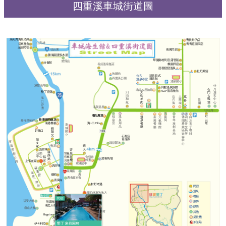
四重溪車城街道圖
茉莉灣海景酒店
↑
曹員外的店
往高雄
雲來旅館
青青庭園民宿
元龍民宿
往台東
南風民宿
勝海園渡假木屋
華園鄉村民宿 露營區
鯉龍山
H會館
蝶園民宿
長鈺溫泉飯店
茴香戀戀溫泉
牡丹風情
泡腳池
清泉日式
公共
四重溪公園
溫泉館
溫泉浴室
溫泉國小
滿豐漁場
牡
川酈溫泉旅館
石
丹
北緯22度咖啡
N22°溫泉旅館
墾丁香蒲
大
汩
門
遊
山
汩
古
客
山
土
萬
海
羊
和
戰
中
の
雞
田
春
口
肉
苑
場
心
海
城
園
沙
洺泉湯屋
灘
往牡丹→
潘氏農場
潘氏農場
福
溫
可
溫
藥
青
新
元
休
四
白
長灘休閒飯店
長灘休閒飯店
泉
泉
以
泉
局
年
興
氣
閒
獸
水
看海美術館
宮
用
居
海遇餐廳
海~二Villa
餐
旅
餐
麵
農
仔
玉
車
品
廳
創
廳
館
業
交
子
城
晴
基
區
易
咖
好味口
國
陽
地
遊
所
啡
小
光
石觀音
客
青龍寺
朋
中
濱
友
聯訓基地
心
海
郵局
晴
家
去柴城
天
景
背
林
活動
包
警
租
觀
媽
中心
客
金恆春
福
察
車
公
悠客馬場
媽
棧
蜂蜜
安
局
店
上帝的家
路
車城國中
真好味
福
萊爾富
安
商
農
偉閎
宮
店
農會超市
會
一
青寓白
條
村野奇遇
街
民宿
溫泉
茂伯摔車的地方
象樹園
餐廳
民宿
福安大橋
服飾
熊家豬腳
海忠天餐廳
娛樂
龜山大橋
田中漁夫
保力村
其他
Happiness villa
雲莊
提款機
海比尼斯
樂活水語
加油站
墾丁 象樹園農
月琴練習處
伊卡利亞