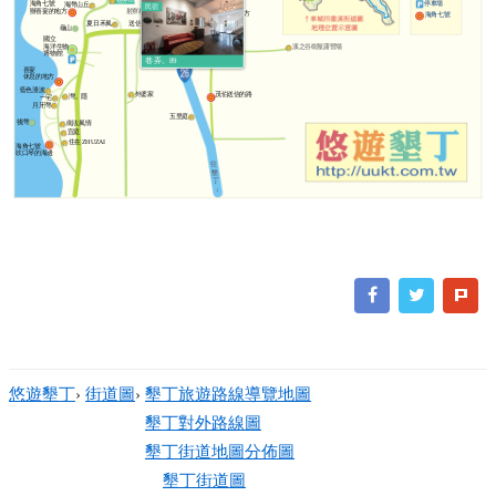
巷弄89
停車場
海角七號
海灣山丘
龜地灣旅棧
民宿
射寮村
辦喜宴的地方
圓味
阿嘉躲雨的地方
海角七號
送信的鐵橋
夏日禾風
龜山
台灣牛
國立
海洋生物
溪之谷樹屋露營場
博物館
巷弄。89
曾家小棧
喜宴
休息的地方
藍色漫波
外婆家
茂伯送信的路
灣。隱
一宅
月牙灣
五里庭
後灣
南法風情
宜庭
住在 ZHUZAI
海角七號
吹口琴的海邊
往
墾
丁
↓
悠遊墾丁
›
街道圖
›
墾丁旅遊路線導覽地圖
墾丁對外路線圖
墾丁街道地圖分佈圖
墾丁街道圖