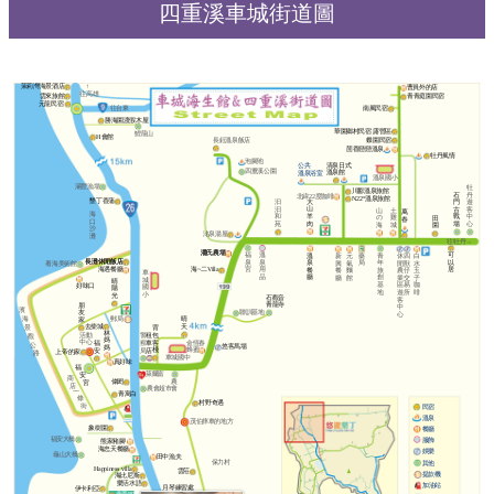
四重溪車城街道圖
茉莉灣海景酒店
↑
曹員外的店
往高雄
雲來旅館
青青庭園民宿
元龍民宿
往台東
南風民宿
勝海園渡假木屋
華園鄉村民宿 露營區
鯉龍山
H會館
蝶園民宿
長鈺溫泉飯店
茴香戀戀溫泉
牡丹風情
泡腳池
清泉日式
公共
四重溪公園
溫泉館
溫泉浴室
溫泉國小
滿豐漁場
牡
川酈溫泉旅館
石
丹
北緯22度咖啡
N22°溫泉旅館
墾丁香蒲
大
汩
門
遊
山
汩
古
客
山
土
萬
海
羊
和
戰
中
の
雞
田
春
口
肉
苑
場
心
海
城
園
沙
洺泉湯屋
灘
往牡丹→
潘氏農場
潘氏農場
福
溫
可
溫
藥
青
新
元
休
四
白
長灘休閒飯店
長灘休閒飯店
泉
泉
以
泉
局
年
興
氣
閒
獸
水
看海美術館
宮
用
居
海遇餐廳
海~二Villa
餐
旅
餐
麵
農
仔
玉
車
品
廳
創
廳
館
業
交
子
城
晴
基
區
易
咖
好味口
國
陽
地
遊
所
啡
小
光
石觀音
客
青龍寺
朋
中
濱
友
聯訓基地
心
海
郵局
晴
家
去柴城
天
景
背
林
活動
包
警
租
觀
媽
中心
客
金恆春
福
察
車
公
悠客馬場
媽
棧
蜂蜜
安
局
店
上帝的家
路
車城國中
真好味
福
萊爾富
安
商
農
偉閎
宮
店
農會超市
會
一
青寓白
條
村野奇遇
街
民宿
溫泉
茂伯摔車的地方
象樹園
餐廳
福安大橋
服飾
熊家豬腳
海忠天餐廳
娛樂
龜山大橋
田中漁夫
保力村
其他
Happiness villa
雲莊
提款機
海比尼斯
樂活水語
加油站
月琴練習處
伊卡利亞