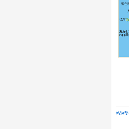
藍色
後灣
海角七
吹口琴
悠遊墾