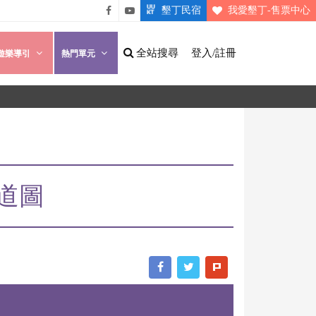
墾丁民宿
我愛墾丁-售票中心
悠遊
悠遊
墾丁
墾丁
全站搜尋
登入/註冊
遊樂導引
熱門單元
粉絲
影片
團
介紹
道圖