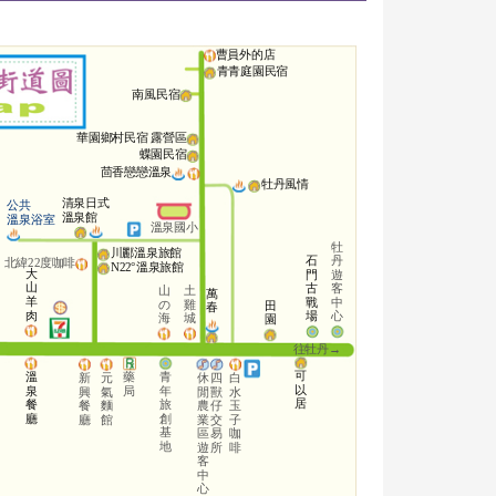
曹員外的店
青青庭園民宿
南風民宿
華園鄉村民宿 露營區
蝶園民宿
茴香戀戀溫泉
牡丹風情
清泉日式
公共
溫泉館
溫泉浴室
溫泉國小
牡
川酈溫泉旅館
石
丹
北緯22度咖啡
N22°溫泉旅館
大
門
遊
山
古
客
山
土
萬
羊
戰
中
の
雞
田
春
肉
場
心
海
城
園
往牡丹→
可
溫
藥
青
新
元
休
四
白
以
泉
局
年
興
氣
閒
獸
水
居
餐
旅
餐
麵
農
仔
玉
廳
創
廳
館
業
交
子
基
區
易
咖
地
遊
所
啡
客
中
心