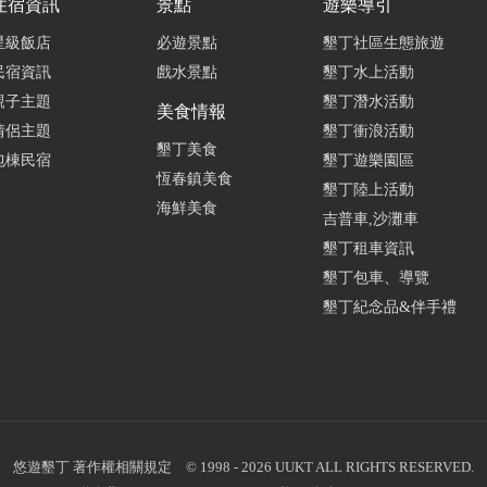
住宿資訊
景點
遊樂導引
星級飯店
必遊景點
墾丁社區生態旅遊
民宿資訊
戲水景點
墾丁水上活動
親子主題
墾丁潛水活動
美食情報
情侶主題
墾丁衝浪活動
墾丁美食
包棟民宿
墾丁遊樂園區
恆春鎮美食
墾丁陸上活動
海鮮美食
吉普車,沙灘車
墾丁租車資訊
墾丁包車、導覽
墾丁紀念品&伴手禮
悠遊墾丁
著作權相關規定
© 1998 - 2026 UUKT ALL RIGHTS RESERVED.