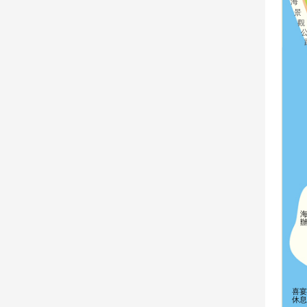
海
景
觀
喜宴
休息