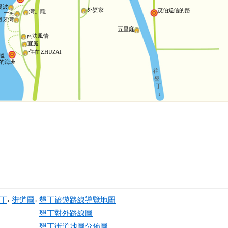
漫波
外婆家
茂伯送信的路
灣。隱
一宅
月牙灣
五里庭
南法風情
宜庭
住在 ZHUZAI
號
的海邊
往
墾
丁
↓
丁
›
街道圖
›
墾丁旅遊路線導覽地圖
墾丁對外路線圖
墾丁街道地圖分佈圖