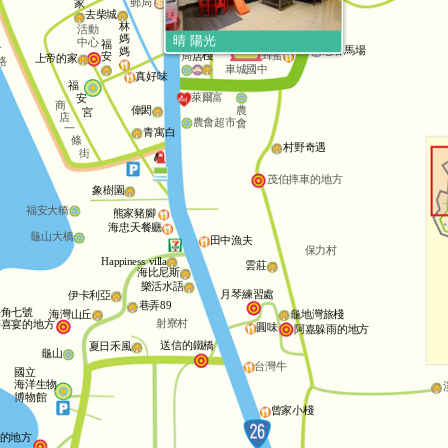
郵局
晴
家
去柴城
天
背
林
活動
包
警
租
媽
晴 陽光
中心
客
金恆春
福
察
車
公
悠客馬場
媽
棧
蜂蜜
安
局
店
上帝的家
路
車城國中
真好味
福
萊爾富
安
商
農
偉閎
宮
店
農會超市
會
一
青寓白
條
村野奇遇
街
茂伯摔車的地方
象樹園
福安大橋
熊家豬腳
海忠天餐廳
龜山大橋
田中漁夫
保力村
Happiness villa
雲莊
海比尼斯
樂活水語
月琴練習處
伊卡利亞
巷弄89
海角七號
海灣山丘
龜地灣旅棧
射寮村
辦喜宴的地方
圓味
阿嘉躲雨的地方
送信的鐵橋
夏日禾風
龜山
台灣牛
國立
海洋生物
博物館
曾家小棧
的地方