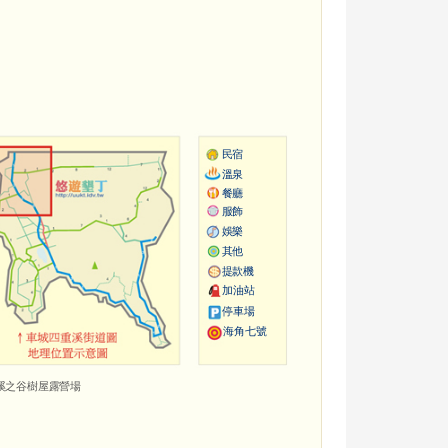
民宿
溫泉
餐廳
服飾
娛樂
其他
提款機
加油站
停車場
海角七號
溪之谷樹屋露營場