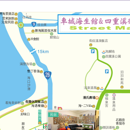
灣海景酒店
↑
往高雄
雲來旅館
元龍民宿
往台東
勝海園渡假木屋
鯉龍山
H會館
長鈺溫泉飯店
泡腳池
四重溪公園
滿豐漁場
墾丁香蒲
汩
汩
海
和
口
苑
沙
洺泉湯屋
灘
潘氏農場
潘氏農場
福
溫
長灘休閒飯店
長灘休閒飯店
泉
泉
看海美術館
宮
用
海遇餐廳
海~二Villa
車
品
城
晴
好味口
民宿
國
陽
小
光
石觀音
青龍寺
朋
友
聯訓基地