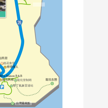
點民宿
捻花食堂
燈塔情人
家La Maison B＆B
龍坑民宿
龍坑生態
龍坑管制哨
墾丁氣象雷達站
台灣最南點