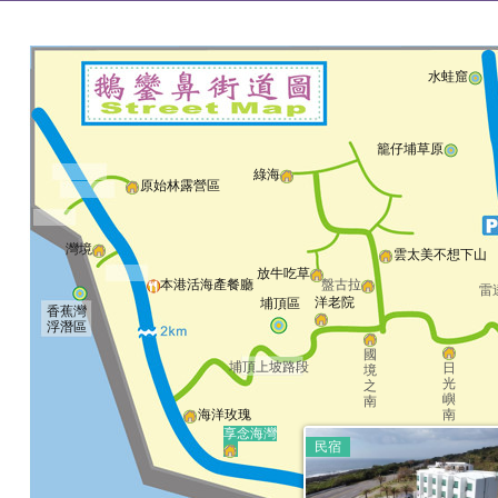
水蛙窟
籠仔埔草原
綠海
原始林露營區
灣境
雲太美不想下山
放牛吃草
本港活海產餐廳
盤古拉
雷
洋老院
埔頂區
香蕉灣
浮潛區
國
埔頂上坡路段
日
境
光
之
嶼
南
南
海洋玫瑰
享念海灣
民宿
青山露營區
清涼渡假露營區