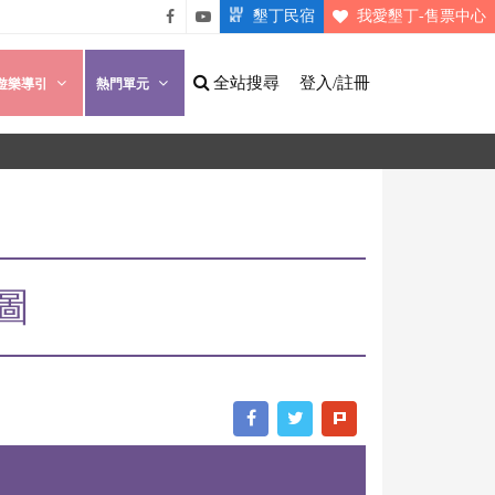
墾丁民宿
我愛墾丁-售票中心
悠遊
悠遊
墾丁
墾丁
全站搜尋
登入/註冊
遊樂導引
熱門單元
粉絲
影片
團
介紹
圖