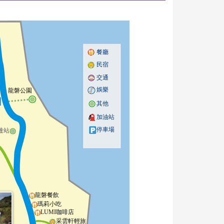
餐廳
民宿
交通
娛樂
龍磐公園
其他
加油站
停車場
達站
龍磐餐飲
瑪莉小吃
LUMI咖啡店
采雲軒輕旅