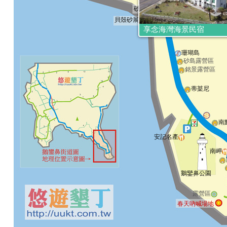
砂島
窩。在海邊
貝殼砂展示館
鵝鑾分校-南極國小
享念海灣海景民宿
珊瑚島
砂島露營區
銘景露營區
蒂棻尼
南
安記名產
南岬
鵝鑾鼻公園
露營區
春天吶喊場地