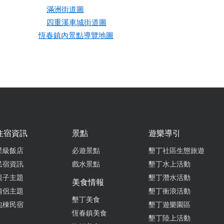
滿洲街道圖
四重溪車城街道圖
恆春鎮內景點導覽地圖
住宿資訊
景點
遊樂導引
星級飯店
必遊景點
墾丁社區生態旅遊
民宿資訊
戲水景點
墾丁水上活動
親子主題
墾丁潛水活動
美食情報
情侶主題
墾丁衝浪活動
墾丁美食
包棟民宿
墾丁遊樂園區
恆春鎮美食
墾丁陸上活動