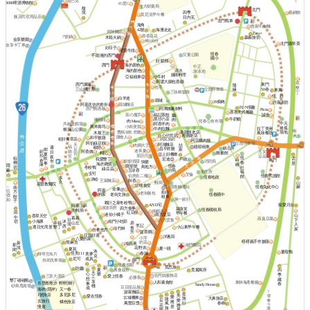
星巴克
3000啤酒博物館
85度C
大樹藥局
馥
北門
境
四季
藝鍋物
莫尼克早午餐
飯店民宿用品店
日內瓦
北門戰車
海角
曾家牛肉麵
42號
海灘走走
阿琴麵店
Zero+
香香豆花
7號鍋
木箱火鍋
森淼旅宿
金享樂園
烤100分
北門家常菜
金享卡丁車
好日子
阿賢牛排
恆春
兒童公園
不能過的西門
國小
好 鬆餅
海的顏色
西門
中正
清水
海的顏色
游泳池
越南料理
亞福租車
小牛村
阿婆大腸包香腸
窩
西門廣場
東門
隨
包手
墾
三山國王廟
立體停車場
50巷
緣
東風
三張椅髮廊
丁
恆。好
白羊道
縣城
39焗烤
許家廚坊
阿嘉送信的老街
縣城麵店
FUN假趣
阿潭姨素材料
西門鴨香飯
Pizza
喜喜美式餐廳
茶の魔手
福記蒸餃
誠食
鵝
牛奶糖
黑仔の店
嗜咖啡
肉
肉 Meat
恆春公有市場
中元
阿香羊肉
共融遊戲場
興丼壽司
小南便當
搶孤
牛肉拉麵
拉丁美洲
猴洞山公園
出
曹媽冷飲.炸雞
臭脯餅老店
場地
木屐王
風味餐坊
公仔民宿
火
粉圓老店
賺食人
和平披薩
崧好青草店
三媽臭臭鍋
阿宗爌肉飯
阿伯綠豆饌
立體停車場
阿鴻麵店
天
肉圓大王
喆
嬑順租車
福
歐戀
週
鎮公所
昌平炸雞
后
樹
家
迷客夏
鈕
阿香姨
玉女
德
日
柯記
圖書館
宮
夏
上好機車
扣
屈臣氏
豆花
宮
夜
恆
棕
雲
飲
宏迪
我愛墾丁
戶政
蒔
東門
倉
默默很甜
市
消防局
快樂
春
櫚
居
事
海的雜貨
嶼
庫
隱
寶順號
恆春
鳥地方
社
宿
冬粉鴨
綠豆蒜
蔽
玉珍香
分局
福
衛生所
安可
艾倫
伯虎在二樓
恆春民謠館
館
恆春地政
多
沐睦
王家麵店
秋香
久
山
郵局
基督教醫院
甘味食堂
←
恆春文化中心
腳
恆春轉運站
南
金像
阿嘉
往
方
和欣
老街飯包
老街文旅
恆春國中
的家
德
餃
租車
第一銀行
和
子
夥計之家冬粉鴨
寵愛月台
AND宅
阿嘉上班
波波廚房
四方食事
萊薩芙
恆春國稅局
的郵局
南都冰店
田
紅豆餅
早午餐
迷你小橘子
南方皇后
山
香草天空
中
暮暮
薛臭豆腐
下
日
八方雲集
小海豚
宿
沐
南門小吃部
幸福
山丘
鼎
人
境
李記
西
墾丁
逐日光而居
小山東早午餐
食
珍竹林
家
自在他方
益香圓
芳
日日好適
洋蔥田
小萍
八樂的家
榙榙義手作披薩
熊麻吉
的店
新
鴻蘋果
南門醫院
那
境
花野井
夏一跳
夏苑
間
洛
薑母鴨
恆美111
春城
美夢
輝哥生魚片
克
成真
尼可
南門
自助洗車場
恆農假期
覓思旅
防曬
夏
農會超市
覓麗寓所
四
天
心
樂
季
佐丹奴服飾店
三富大酒店
愛上恆春
工
必勝客
想
藏
墾丁碰碰船
享
人和素食館
東林海產餐廳
峇里散散步
輕輕旅行
事
春
Sandy House
棧
砂島甩尾場
豆豆甜品屋
成
海吶 (隱岸)
又一春
謝家麵店
星
多尼多尼
1號旅店
美
愛在恆春
樂
古城機車
旅
大鼻旅店
隨
后
樂
去旅行
雅
橘色旅店
行
萬豐豆漿
風
春嶼
花
雅
居
慢遊
旅
園
屋