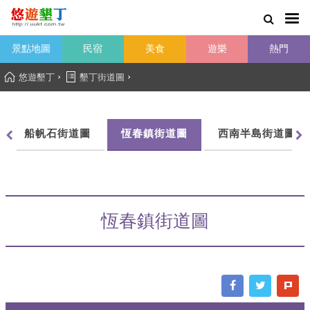
景點地圖
民宿
美食
遊樂
熱門
›
›
悠遊墾丁
墾丁街道圖
船帆石街道圖
恆春鎮街道圖
西南半島街道圖
恆春鎮街道圖