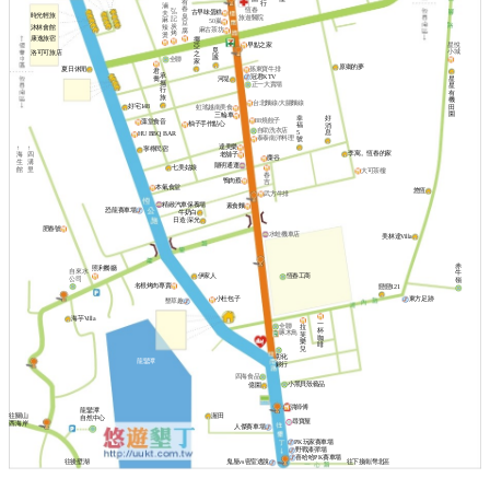
有
行
滷
春
恆春
弘
古早味蛋糕
夫
時光輕旅
臭
旅遊醫院
記
麻
50嵐
豆
炭
沐林會館
辣
麻古茶坊
腐
烤
燙
康逸旅宿
挪
早點之家
星悅
亞
覓
小城
洛可可旅店
之
謐
全聯
家
原鄉的夢
夏日休閒
孫東寶牛排
君
承
冠君KTV
喬
星
河堤
攜
正一大賣場
星
行
有
旅
機
台北麵線/大腸麵線
好宅148
田
虹瑤越南美食
園
三輪車
幸
好
88燒餃子
藻堂食音
柚子手作點心
福
消
自助洗衣店
5
息
HU BBQ BAR
泰泰南洋料理
號
達美樂
↑
↑
寧檸民宿
李寓。恆春的家
老舖子
海
四
麋谷
生
溝
陽明通運
七美姑娘
館
里
大可茶樓
春
鴨肉蔡
吉
本氣食堂
悠恆
武方牛排
精緻汽車保養場
素食麵
恐龍賽車場
牛奶白
日造·深光
肥春號
水蛙機車店
美林達Villa
赤
照利餐廳
自來水
牛
伊家人
恆春工商
公司
嶺
名根烤肉專賣
戀戀121
東方足跡
小杜包子
墾草趣
海芋Villa
一
全聯
拉
杯
啄木鳥
芙
咖
樂
啡
兒
彰化
龍鑾潭
銀行
四海食品
小黑貝殼藝品
億園
洪師傅
龍鑾潭
渥田
往關山
自然中心
尋寶屋
西海岸
人傑賽車場
PK玩家賽車場
野戰漆彈場
喜哈哈PK賽車場
往後壁湖
鬼屋vs密室逃脫
往下接南灣北區