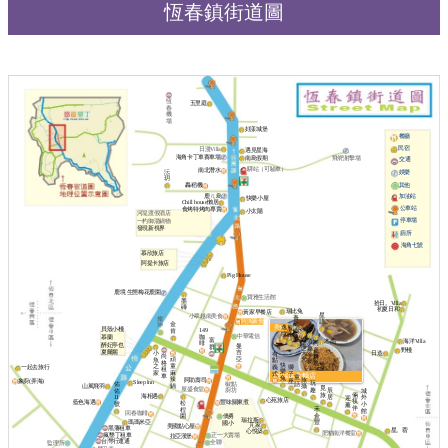
恆春鎮街道圖
恆
五里庭
春
機
場
好漾城堡
餐廳
民宿
日漫Villa
遇見星海
海角卡丁車賽車場
南島假期
飛靶射擊場
交通
驛站（可驗車）
南北潛水
沄
娛樂
玥
其他
轟稻機
鹿ㄦ島
加油站
快樂小屋
Chill house懶居
公車站
食烤特烤肉專賣
小太陽
河堤渡假酒店
停車場
一杓御湯鍋物
發現新視界
廁所
海角七號
慕欣旅店
阿提卡旅店
Pig House
鹿境 生態梅花鹿園
寶雅生活館
墨
拾日。Villa
磚
初夏日和
瑞比兔
黃家早餐店
星
小翠越南美食
青
燦
阿鴻素食
語
金
鳥
禾
坤
耘
美食
逸
辰
貝殼小棧
149
肯
嶼
庭
居
境
峰
中華電信
咖
慕蘭
海
海
富
海洋Villa
木矞
浪
阿
啡
醉妃亭也
曼
海
群
趣
嘉
野棧
吾
夏爾麗
吉
天
日造
小
有
半
尚
耕
醉
亞
頑
光
魚
點
島
格
逃
快
童
之
義
一起去旅行
獅
租
樂
麻
家
式
子
阿鴻素食麵店
車
童
兔
辣
旅
阿助壽司
象廚(弄海)
座
Sleep lnn
玩
椒點
話
佑
鍋
山風飛羽
攝
覓
屋盛食堂
趣
廚坊
辰
佑
城
旅
倆
海相遇
居
11
外
迎
心苑旅店
筷
藍色海遇
豐味關東煮
松
號
小
薰
伴
禾
桯
館
回春咖啡
僑勇
金
園
瑞拉斯
瑪瑪米亞
豐
國小
芃家
美國點心屋
黑藩租車
星。蓿
心悅築
肥貓南洋餐室
瘋墾丁租車
正一大賣場
拉亞漢堡
台灣行運通
全聯
監理所