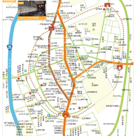
星巴克
3000啤酒博物館
85度C
大樹藥局
美食
馥
北門
境
四季
藝鍋物
莫尼克早午餐
飯店民宿用品店
日內瓦
北門戰車
海角
曾家牛肉麵
42號
海灘走走
阿琴麵店
Zero+
香香豆花
7號鍋
木箱火鍋
森淼旅宿
金享樂園
恆春3000啤酒博物館
烤100分
北門家常菜
金享卡丁車
好日子
阿賢牛排
恆春
兒童公園
不能過的西門
國小
好 鬆餅
海的顏色
西門
中正
清水
海的顏色
游泳池
越南料理
亞福租車
小牛村
阿婆大腸包香腸
窩
西門廣場
東門
隨
包手
墾
三山國王廟
立體停車場
50巷
緣
東風
三張椅髮廊
丁
恆。好
白羊道
縣城
39焗烤
許家廚坊
阿嘉送信的老街
縣城麵店
FUN假趣
阿潭姨素材料
西門鴨香飯
Pizza
喜喜美式餐廳
茶の魔手
福記蒸餃
誠食
鵝
牛奶糖
黑仔の店
嗜咖啡
肉
肉 Meat
恆春公有市場
中元
阿香羊肉
共融遊戲場
興丼壽司
小南便當
搶孤
牛肉拉麵
拉丁美洲
猴洞山公園
出
曹媽冷飲.炸雞
臭脯餅老店
場地
木屐王
風味餐坊
公仔民宿
火
粉圓老店
賺食人
和平披薩
崧好青草店
三媽臭臭鍋
阿宗爌肉飯
阿伯綠豆饌
立體停車場
阿鴻麵店
天
肉圓大王
喆
嬑順租車
福
歐戀
週
鎮公所
昌平炸雞
后
樹
家
迷客夏
鈕
阿香姨
玉女
德
日
柯記
圖書館
宮
夏
上好機車
扣
屈臣氏
豆花
宮
夜
恆
棕
雲
飲
宏迪
我愛墾丁
戶政
蒔
東門
倉
默默很甜
市
消防局
快樂
春
櫚
居
事
海的雜貨
嶼
庫
隱
寶順號
恆春
鳥地方
社
宿
冬粉鴨
綠豆蒜
蔽
玉珍香
分局
福
衛生所
安可
艾倫
伯虎在二樓
恆春民謠館
館
恆春地政
多
沐睦
王家麵店
秋香
久
山
郵局
基督教醫院
甘味食堂
←
恆春文化中心
腳
恆春轉運站
南
金像
阿嘉
往
方
和欣
老街飯包
老街文旅
恆春國中
的家
德
餃
租車
第一銀行
和
子
夥計之家冬粉鴨
寵愛月台
AND宅
阿嘉上班
波波廚房
四方食事
萊薩芙
恆春國稅局
的郵局
南都冰店
田
紅豆餅
早午餐
迷你小橘子
南方皇后
山
香草天空
中
暮暮
薛臭豆腐
下
日
八方雲集
小海豚
宿
沐
南門小吃部
幸福
山丘
鼎
人
境
李記
西
墾丁
逐日光而居
小山東早午餐
食
珍竹林
家
自在他方
益香圓
芳
日日好適
洋蔥田
小萍
八樂的家
榙榙義手作披薩
熊麻吉
的店
新
鴻蘋果
南門醫院
那
境
花野井
夏一跳
夏苑
間
洛
薑母鴨
恆美111
春城
美夢
輝哥生魚片
克
成真
尼可
南門
自助洗車場
恆農假期
覓思旅
防曬
夏
農會超市
覓麗寓所
四
天
心
樂
季
佐丹奴服飾店
三富大酒店
愛上恆春
工
必勝客
想
藏
墾丁碰碰船
享
人和素食館
東林海產餐廳
峇里散散步
輕輕旅行
事
春
Sandy House
棧
砂島甩尾場
豆豆甜品屋
成
海吶 (隱岸)
又一春
謝家麵店
星
多尼多尼
1號旅店
美
愛在恆春
樂
古城機車
旅
大鼻旅店
隨
后
樂
去旅行
雅
橘色旅店
行
萬豐豆漿
風
春嶼
花
雅
居
慢遊
旅
園
屋