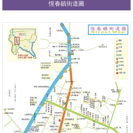
恆春鎮街道圖
恆
五里庭
春
機
場
好漾城堡
餐廳
民宿
日漫Villa
遇見星海
海角卡丁車賽車場
南島假期
飛靶射擊場
交通
驛站（可驗車）
南北潛水
沄
娛樂
玥
其他
轟稻機
鹿ㄦ島
加油站
快樂小屋
Chill house懶居
公車站
食烤特烤肉專賣
小太陽
河堤渡假酒店
停車場
一杓御湯鍋物
發現新視界
廁所
海角七號
慕欣旅店
阿提卡旅店
Pig House
鹿境 生態梅花鹿園
寶雅生活館
墨
拾日。Villa
磚
初夏日和
瑞比兔
黃家早餐店
星
小翠越南美食
青
燦
阿鴻素食
語
金
鳥
禾
坤
耘
逸
辰
貝殼小棧
149
肯
嶼
庭
居
境
峰
中華電信
咖
慕蘭
海
海
富
海洋Villa
木矞
浪
阿
啡
醉妃亭也
曼
海
群
趣
嘉
野棧
吾
夏爾麗
吉
天
日造
小
有
半
尚
耕
醉
亞
頑
光
魚
點
島
格
逃
快
童
之
義
一起去旅行
獅
租
樂
麻
家
式
子
車
童
兔
辣
旅
阿助壽司
象廚(弄海)
座
Sleep lnn
玩
椒點
話
佑
鍋
山風飛羽
攝
覓
屋盛食堂
趣
廚坊
辰
佑
城
旅
倆
海相遇
居
11
外
迎
心苑旅店
筷
藍色海遇
豐味關東煮
松
號
小
薰
伴
禾
桯
館
回春咖啡
僑勇
金
園
瑞拉斯
瑪瑪米亞
豐
國小
芃家
美國點心屋
黑藩租車
星。蓿
心悅築
肥貓南洋餐室
瘋墾丁租車
正一大賣場
拉亞漢堡
台灣行運通
全聯
監理所