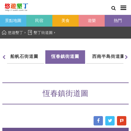
景點地圖
民宿
美食
遊樂
熱門
›
›
悠遊墾丁
墾丁街道圖
船帆石街道圖
恆春鎮街道圖
西南半島街道圖
恆春鎮街道圖