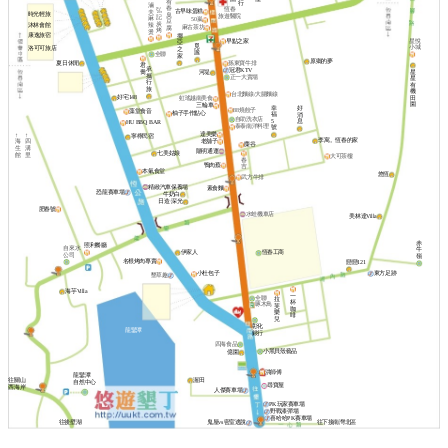
有
行
滷
春
恆春
弘
古早味蛋糕
夫
時光輕旅
臭
旅遊醫院
記
麻
50嵐
豆
炭
沐林會館
辣
麻古茶坊
腐
烤
燙
康逸旅宿
挪
早點之家
星悅
亞
覓
小城
洛可可旅店
之
謐
全聯
家
原鄉的夢
夏日休閒
孫東寶牛排
君
承
冠君KTV
喬
星
河堤
攜
正一大賣場
星
行
有
旅
機
台北麵線/大腸麵線
好宅148
田
虹瑤越南美食
園
三輪車
幸
好
88燒餃子
藻堂食音
柚子手作點心
福
消
自助洗衣店
5
息
HU BBQ BAR
泰泰南洋料理
號
達美樂
↑
↑
寧檸民宿
李寓。恆春的家
老舖子
海
四
麋谷
生
溝
陽明通運
七美姑娘
館
里
大可茶樓
春
鴨肉蔡
吉
本氣食堂
悠恆
武方牛排
精緻汽車保養場
素食麵
恐龍賽車場
牛奶白
日造·深光
肥春號
水蛙機車店
美林達Villa
赤
照利餐廳
自來水
牛
伊家人
恆春工商
公司
嶺
名根烤肉專賣
戀戀121
東方足跡
小杜包子
墾草趣
海芋Villa
一
全聯
拉
杯
啄木鳥
芙
咖
樂
啡
兒
彰化
龍鑾潭
銀行
四海食品
小黑貝殼藝品
億園
洪師傅
龍鑾潭
渥田
往關山
自然中心
尋寶屋
西海岸
人傑賽車場
PK玩家賽車場
野戰漆彈場
喜哈哈PK賽車場
往後壁湖
鬼屋vs密室逃脫
往下接南灣北區