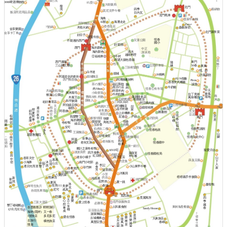
星巴克
3000啤酒博物館
85度C
大樹藥局
馥
北門
境
四季
藝鍋物
莫尼克早午餐
飯店民宿用品店
日內瓦
北門戰車
海角
曾家牛肉麵
42號
海灘走走
阿琴麵店
Zero+
香香豆花
7號鍋
木箱火鍋
森淼旅宿
金享樂園
烤100分
北門家常菜
金享卡丁車
好日子
阿賢牛排
恆春
兒童公園
不能過的西門
國小
好 鬆餅
海的顏色
西門
中正
清水
海的顏色
游泳池
越南料理
亞福租車
小牛村
阿婆大腸包香腸
窩
西門廣場
東門
隨
包手
墾
三山國王廟
立體停車場
50巷
緣
東風
三張椅髮廊
丁
恆。好
白羊道
縣城
39焗烤
許家廚坊
阿嘉送信的老街
縣城麵店
FUN假趣
阿潭姨素材料
西門鴨香飯
Pizza
喜喜美式餐廳
茶の魔手
福記蒸餃
誠食
鵝
牛奶糖
黑仔の店
嗜咖啡
肉
肉 Meat
恆春公有市場
中元
阿香羊肉
共融遊戲場
興丼壽司
小南便當
搶孤
牛肉拉麵
拉丁美洲
猴洞山公園
出
曹媽冷飲.炸雞
臭脯餅老店
場地
木屐王
風味餐坊
公仔民宿
火
粉圓老店
賺食人
和平披薩
崧好青草店
三媽臭臭鍋
阿宗爌肉飯
阿伯綠豆饌
立體停車場
阿鴻麵店
天
肉圓大王
喆
嬑順租車
福
歐戀
週
鎮公所
昌平炸雞
后
樹
家
迷客夏
鈕
阿香姨
玉女
德
日
柯記
圖書館
宮
夏
上好機車
扣
屈臣氏
豆花
宮
夜
恆
棕
雲
飲
宏迪
我愛墾丁
戶政
蒔
東門
倉
默默很甜
市
消防局
快樂
春
櫚
居
事
海的雜貨
嶼
庫
隱
寶順號
恆春
鳥地方
社
宿
冬粉鴨
綠豆蒜
蔽
玉珍香
分局
福
衛生所
安可
艾倫
伯虎在二樓
恆春民謠館
館
恆春地政
多
沐睦
王家麵店
秋香
久
山
郵局
基督教醫院
甘味食堂
←
恆春文化中心
腳
恆春轉運站
南
金像
阿嘉
往
方
和欣
老街飯包
老街文旅
恆春國中
的家
德
餃
租車
第一銀行
和
子
夥計之家冬粉鴨
寵愛月台
AND宅
阿嘉上班
波波廚房
四方食事
萊薩芙
恆春國稅局
的郵局
南都冰店
田
紅豆餅
早午餐
迷你小橘子
南方皇后
山
香草天空
中
暮暮
薛臭豆腐
下
日
八方雲集
小海豚
宿
沐
南門小吃部
幸福
山丘
鼎
人
境
李記
西
墾丁
逐日光而居
小山東早午餐
食
珍竹林
家
自在他方
益香圓
芳
日日好適
洋蔥田
小萍
八樂的家
榙榙義手作披薩
熊麻吉
的店
新
鴻蘋果
南門醫院
那
境
花野井
夏一跳
夏苑
間
洛
薑母鴨
恆美111
春城
美夢
輝哥生魚片
克
成真
尼可
南門
自助洗車場
恆農假期
覓思旅
防曬
夏
農會超市
覓麗寓所
四
天
心
樂
季
佐丹奴服飾店
三富大酒店
愛上恆春
工
必勝客
想
藏
墾丁碰碰船
享
人和素食館
東林海產餐廳
峇里散散步
輕輕旅行
事
春
Sandy House
棧
砂島甩尾場
豆豆甜品屋
成
海吶 (隱岸)
又一春
謝家麵店
星
多尼多尼
1號旅店
美
愛在恆春
樂
古城機車
旅
大鼻旅店
隨
后
樂
去旅行
雅
橘色旅店
行
萬豐豆漿
風
春嶼
花
雅
居
慢遊
旅
園
屋