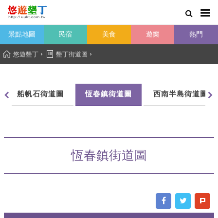
景點地圖
民宿
美食
遊樂
熱門
›
›
悠遊墾丁
墾丁街道圖
船帆石街道圖
恆春鎮街道圖
西南半島街道圖
恆春鎮街道圖