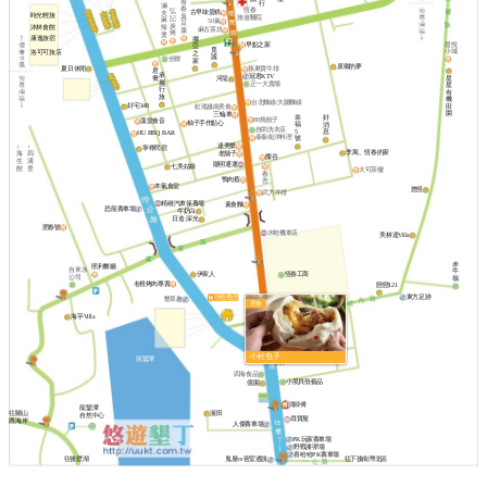
有
行
滷
春
恆春
弘
古早味蛋糕
夫
時光輕旅
臭
旅遊醫院
記
麻
50嵐
豆
炭
沐林會館
辣
麻古茶坊
腐
烤
燙
康逸旅宿
挪
早點之家
星悅
亞
覓
小城
洛可可旅店
之
謐
全聯
家
原鄉的夢
夏日休閒
孫東寶牛排
君
承
冠君KTV
喬
星
河堤
攜
正一大賣場
星
行
有
旅
機
台北麵線/大腸麵線
好宅148
田
虹瑤越南美食
園
三輪車
幸
好
88燒餃子
藻堂食音
柚子手作點心
福
消
自助洗衣店
5
息
HU BBQ BAR
泰泰南洋料理
號
達美樂
↑
↑
寧檸民宿
李寓。恆春的家
老舖子
海
四
麋谷
生
溝
陽明通運
七美姑娘
館
里
大可茶樓
春
鴨肉蔡
吉
本氣食堂
悠恆
武方牛排
精緻汽車保養場
素食麵
恐龍賽車場
牛奶白
日造·深光
肥春號
水蛙機車店
美林達Villa
赤
照利餐廳
自來水
牛
伊家人
恆春工商
公司
嶺
名根烤肉專賣
戀戀121
東方足跡
小杜包子
墾草趣
美食
海芋Villa
一
全聯
拉
杯
啄木鳥
芙
咖
樂
啡
兒
彰化
小杜包子
龍鑾潭
銀行
四海食品
小黑貝殼藝品
億園
洪師傅
龍鑾潭
渥田
往關山
自然中心
尋寶屋
西海岸
人傑賽車場
PK玩家賽車場
野戰漆彈場
喜哈哈PK賽車場
往後壁湖
鬼屋vs密室逃脫
往下接南灣北區