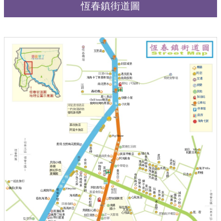
恆春鎮街道圖
恆
五里庭
春
機
場
好漾城堡
餐廳
民宿
日漫Villa
遇見星海
海角卡丁車賽車場
南島假期
飛靶射擊場
交通
驛站（可驗車）
南北潛水
沄
娛樂
玥
其他
轟稻機
鹿ㄦ島
加油站
快樂小屋
Chill house懶居
公車站
食烤特烤肉專賣
小太陽
河堤渡假酒店
停車場
一杓御湯鍋物
發現新視界
廁所
海角七號
慕欣旅店
阿提卡旅店
Pig House
鹿境 生態梅花鹿園
寶雅生活館
墨
拾日。Villa
磚
初夏日和
瑞比兔
黃家早餐店
星
小翠越南美食
青
燦
阿鴻素食
語
金
鳥
禾
坤
耘
逸
辰
貝殼小棧
149
肯
嶼
庭
居
境
峰
中華電信
咖
慕蘭
海
海
富
海洋Villa
木矞
浪
阿
啡
醉妃亭也
曼
海
群
趣
嘉
野棧
吾
夏爾麗
吉
天
日造
小
有
半
尚
耕
醉
亞
頑
光
魚
點
島
格
逃
快
童
之
義
一起去旅行
獅
租
樂
麻
家
式
子
車
童
兔
辣
旅
阿助壽司
象廚(弄海)
座
Sleep lnn
玩
椒點
話
佑
鍋
山風飛羽
攝
覓
屋盛食堂
趣
廚坊
辰
佑
城
旅
倆
海相遇
居
11
外
迎
心苑旅店
筷
藍色海遇
豐味關東煮
松
號
小
薰
伴
禾
桯
館
回春咖啡
僑勇
金
園
瑞拉斯
瑪瑪米亞
豐
國小
芃家
美國點心屋
黑藩租車
星。蓿
心悅築
肥貓南洋餐室
瘋墾丁租車
正一大賣場
拉亞漢堡
台灣行運通
全聯
監理所