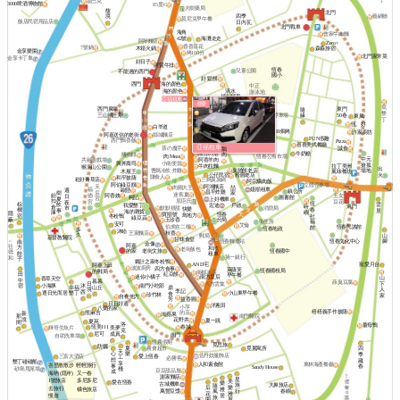
星巴克
3000啤酒博物館
85度C
大樹藥局
馥
北門
境
四季
藝鍋物
莫尼克早午餐
飯店民宿用品店
日內瓦
北門戰車
海角
曾家牛肉麵
42號
海灘走走
阿琴麵店
Zero+
香香豆花
7號鍋
木箱火鍋
森淼旅宿
金享樂園
烤100分
北門家常菜
金享卡丁車
好日子
阿賢牛排
恆春
兒童公園
不能過的西門
國小
好 鬆餅
海的顏色
西門
中正
清水
海的顏色
游泳池
越南料理
亞福租車
小牛村
遊樂
阿婆大腸包香腸
窩
西門廣場
東門
隨
包手
墾
三山國王廟
立體停車場
50巷
緣
東風
三張椅髮廊
丁
恆。好
白羊道
縣城
39焗烤
許家廚坊
阿嘉送信的老街
縣城麵店
FUN假趣
阿潭姨素材料
西門鴨香飯
Pizza
喜喜美式餐廳
亞福租車
茶の魔手
福記蒸餃
誠食
鵝
牛奶糖
黑仔の店
嗜咖啡
肉
肉 Meat
恆春公有市場
中元
阿香羊肉
共融遊戲場
興丼壽司
小南便當
搶孤
牛肉拉麵
拉丁美洲
猴洞山公園
出
曹媽冷飲.炸雞
臭脯餅老店
場地
木屐王
風味餐坊
公仔民宿
火
粉圓老店
賺食人
和平披薩
崧好青草店
三媽臭臭鍋
阿宗爌肉飯
阿伯綠豆饌
立體停車場
阿鴻麵店
天
肉圓大王
喆
嬑順租車
福
歐戀
週
鎮公所
昌平炸雞
后
樹
家
迷客夏
鈕
阿香姨
玉女
德
日
柯記
圖書館
宮
夏
上好機車
扣
屈臣氏
豆花
宮
夜
恆
棕
雲
飲
宏迪
我愛墾丁
戶政
蒔
東門
倉
默默很甜
市
消防局
快樂
春
櫚
居
事
海的雜貨
嶼
庫
隱
寶順號
恆春
鳥地方
社
宿
冬粉鴨
綠豆蒜
蔽
玉珍香
分局
福
衛生所
安可
艾倫
伯虎在二樓
恆春民謠館
館
恆春地政
多
沐睦
王家麵店
秋香
久
山
郵局
基督教醫院
甘味食堂
←
恆春文化中心
腳
恆春轉運站
南
金像
阿嘉
往
方
和欣
老街飯包
老街文旅
恆春國中
的家
德
餃
租車
第一銀行
和
子
夥計之家冬粉鴨
寵愛月台
AND宅
阿嘉上班
波波廚房
四方食事
萊薩芙
恆春國稅局
的郵局
南都冰店
田
紅豆餅
早午餐
迷你小橘子
南方皇后
山
香草天空
中
暮暮
薛臭豆腐
下
日
八方雲集
小海豚
宿
沐
南門小吃部
幸福
山丘
鼎
人
境
李記
西
墾丁
逐日光而居
小山東早午餐
食
珍竹林
家
自在他方
益香圓
芳
日日好適
洋蔥田
小萍
八樂的家
榙榙義手作披薩
熊麻吉
的店
新
鴻蘋果
南門醫院
那
境
花野井
夏一跳
夏苑
間
洛
薑母鴨
恆美111
春城
美夢
輝哥生魚片
克
成真
尼可
南門
自助洗車場
恆農假期
覓思旅
防曬
夏
農會超市
覓麗寓所
四
天
心
樂
季
佐丹奴服飾店
三富大酒店
愛上恆春
工
必勝客
想
藏
墾丁碰碰船
享
人和素食館
東林海產餐廳
峇里散散步
輕輕旅行
事
春
Sandy House
棧
砂島甩尾場
豆豆甜品屋
成
海吶 (隱岸)
又一春
謝家麵店
星
多尼多尼
1號旅店
美
愛在恆春
樂
古城機車
旅
大鼻旅店
隨
后
樂
去旅行
雅
橘色旅店
行
萬豐豆漿
風
春嶼
花
雅
居
慢遊
旅
園
屋