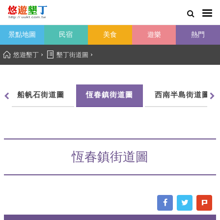
景點地圖
民宿
美食
遊樂
熱門
›
›
悠遊墾丁
墾丁街道圖
船帆石街道圖
恆春鎮街道圖
西南半島街道圖
恆春鎮街道圖