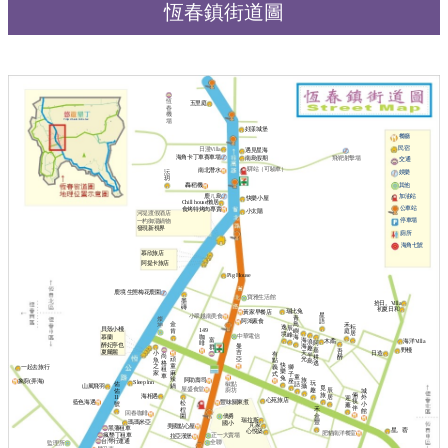
恆春鎮街道圖
恆
五里庭
春
機
場
好漾城堡
餐廳
民宿
日漫Villa
遇見星海
海角卡丁車賽車場
南島假期
飛靶射擊場
交通
驛站（可驗車）
南北潛水
沄
娛樂
玥
其他
轟稻機
鹿ㄦ島
加油站
快樂小屋
Chill house懶居
公車站
食烤特烤肉專賣
小太陽
河堤渡假酒店
停車場
一杓御湯鍋物
發現新視界
廁所
海角七號
慕欣旅店
阿提卡旅店
Pig House
鹿境 生態梅花鹿園
寶雅生活館
墨
拾日。Villa
磚
初夏日和
瑞比兔
黃家早餐店
星
小翠越南美食
青
燦
阿鴻素食
語
金
鳥
禾
坤
耘
逸
辰
貝殼小棧
149
肯
嶼
庭
居
境
峰
中華電信
咖
慕蘭
海
海
富
海洋Villa
木矞
浪
阿
啡
醉妃亭也
曼
海
群
趣
嘉
野棧
吾
夏爾麗
吉
天
日造
小
有
半
尚
耕
醉
亞
頑
光
魚
點
島
格
逃
快
童
之
義
一起去旅行
獅
租
樂
麻
家
式
子
車
童
兔
辣
旅
阿助壽司
象廚(弄海)
座
Sleep lnn
玩
椒點
話
佑
鍋
山風飛羽
攝
覓
屋盛食堂
趣
廚坊
辰
佑
城
旅
倆
海相遇
居
11
外
迎
心苑旅店
筷
藍色海遇
豐味關東煮
松
號
小
薰
伴
禾
桯
館
回春咖啡
僑勇
金
園
瑞拉斯
瑪瑪米亞
豐
國小
芃家
美國點心屋
黑藩租車
星。蓿
心悅築
肥貓南洋餐室
瘋墾丁租車
正一大賣場
拉亞漢堡
台灣行運通
全聯
監理所