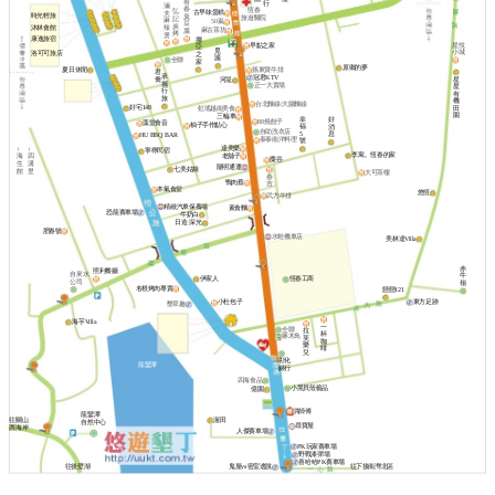
有
行
滷
春
恆春
弘
古早味蛋糕
夫
時光輕旅
臭
旅遊醫院
記
麻
50嵐
豆
炭
沐林會館
辣
麻古茶坊
腐
烤
燙
康逸旅宿
挪
早點之家
星悅
亞
覓
小城
洛可可旅店
之
謐
全聯
家
原鄉的夢
夏日休閒
孫東寶牛排
君
承
冠君KTV
喬
星
河堤
攜
正一大賣場
星
行
有
旅
機
台北麵線/大腸麵線
好宅148
田
虹瑤越南美食
園
三輪車
幸
好
88燒餃子
藻堂食音
柚子手作點心
福
消
自助洗衣店
5
息
HU BBQ BAR
泰泰南洋料理
號
達美樂
↑
↑
寧檸民宿
李寓。恆春的家
老舖子
海
四
麋谷
生
溝
陽明通運
七美姑娘
館
里
大可茶樓
春
鴨肉蔡
吉
本氣食堂
悠恆
武方牛排
精緻汽車保養場
素食麵
恐龍賽車場
牛奶白
日造·深光
肥春號
水蛙機車店
美林達Villa
赤
照利餐廳
自來水
牛
伊家人
恆春工商
公司
嶺
名根烤肉專賣
戀戀121
東方足跡
小杜包子
墾草趣
海芋Villa
一
全聯
拉
杯
啄木鳥
芙
咖
樂
啡
兒
彰化
龍鑾潭
銀行
四海食品
小黑貝殼藝品
億園
洪師傅
龍鑾潭
渥田
往關山
自然中心
尋寶屋
西海岸
人傑賽車場
PK玩家賽車場
野戰漆彈場
喜哈哈PK賽車場
往後壁湖
鬼屋vs密室逃脫
往下接南灣北區