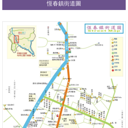
恆春鎮街道圖
恆
五里庭
春
機
場
好漾城堡
餐廳
民宿
日漫Villa
遇見星海
海角卡丁車賽車場
南島假期
飛靶射擊場
交通
驛站（可驗車）
南北潛水
沄
娛樂
玥
其他
轟稻機
鹿ㄦ島
加油站
快樂小屋
Chill house懶居
公車站
食烤特烤肉專賣
小太陽
河堤渡假酒店
停車場
一杓御湯鍋物
發現新視界
廁所
海角七號
慕欣旅店
阿提卡旅店
Pig House
鹿境 生態梅花鹿園
寶雅生活館
墨
拾日。Villa
磚
初夏日和
瑞比兔
黃家早餐店
星
小翠越南美食
青
燦
阿鴻素食
語
金
鳥
禾
坤
耘
逸
辰
貝殼小棧
149
肯
嶼
庭
居
境
峰
中華電信
咖
慕蘭
海
海
富
海洋Villa
木矞
浪
阿
啡
醉妃亭也
曼
海
群
趣
嘉
野棧
吾
夏爾麗
吉
天
日造
小
有
半
尚
耕
醉
亞
頑
光
魚
點
島
格
逃
快
童
之
義
一起去旅行
獅
租
樂
麻
家
式
子
車
童
兔
辣
旅
阿助壽司
象廚(弄海)
座
Sleep lnn
玩
椒點
話
佑
鍋
山風飛羽
攝
覓
屋盛食堂
趣
廚坊
辰
佑
城
旅
倆
海相遇
居
11
外
迎
心苑旅店
筷
藍色海遇
豐味關東煮
松
號
小
薰
伴
禾
桯
館
回春咖啡
僑勇
金
園
瑞拉斯
瑪瑪米亞
豐
國小
芃家
美國點心屋
黑藩租車
星。蓿
心悅築
肥貓南洋餐室
瘋墾丁租車
正一大賣場
拉亞漢堡
台灣行運通
全聯
監理所