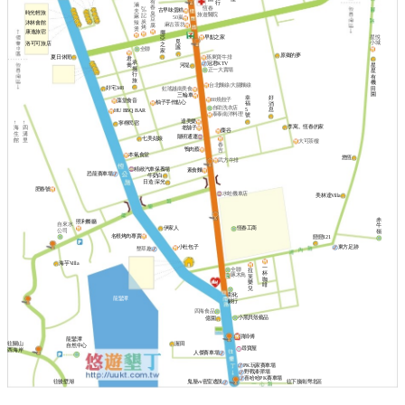
有
行
滷
春
恆春
弘
古早味蛋糕
夫
時光輕旅
臭
旅遊醫院
記
麻
50嵐
豆
炭
沐林會館
辣
麻古茶坊
腐
烤
燙
康逸旅宿
挪
早點之家
星悅
亞
覓
小城
洛可可旅店
之
謐
全聯
家
原鄉的夢
夏日休閒
孫東寶牛排
君
承
冠君KTV
喬
星
河堤
攜
正一大賣場
星
行
有
旅
機
台北麵線/大腸麵線
好宅148
田
虹瑤越南美食
園
三輪車
幸
好
88燒餃子
藻堂食音
柚子手作點心
福
消
自助洗衣店
5
息
HU BBQ BAR
泰泰南洋料理
號
達美樂
↑
↑
寧檸民宿
李寓。恆春的家
老舖子
海
四
麋谷
生
溝
陽明通運
七美姑娘
館
里
大可茶樓
春
鴨肉蔡
吉
本氣食堂
悠恆
武方牛排
精緻汽車保養場
素食麵
恐龍賽車場
牛奶白
日造·深光
肥春號
水蛙機車店
美林達Villa
赤
照利餐廳
自來水
牛
伊家人
恆春工商
公司
嶺
名根烤肉專賣
戀戀121
東方足跡
小杜包子
墾草趣
海芋Villa
一
全聯
拉
杯
啄木鳥
芙
咖
樂
啡
兒
彰化
龍鑾潭
銀行
四海食品
小黑貝殼藝品
億園
洪師傅
龍鑾潭
渥田
往關山
自然中心
尋寶屋
西海岸
人傑賽車場
PK玩家賽車場
野戰漆彈場
喜哈哈PK賽車場
往後壁湖
鬼屋vs密室逃脫
往下接南灣北區