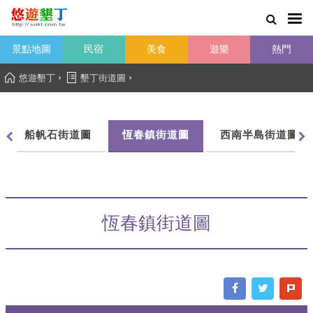
景點地圖
民宿
美食
遊樂
熱門
›
›
悠遊墾丁
墾丁街道圖
船帆石街道圖
恆春鎮街道圖
西南半島街道圖
恆春鎮街道圖