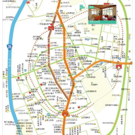
星巴克
3000啤酒博物館
85度C
大樹藥局
馥
北門
境
四季
藝鍋物
莫尼克早午餐
飯店民宿用品店
民宿
日內瓦
北門戰車
海角
曾家牛肉麵
42號
海灘走走
阿琴麵店
Zero+
香香豆花
7號鍋
木箱火鍋
森淼旅宿
金享樂園
烤100分
北門家常菜
金享卡丁車
好日子
四季日內瓦
阿賢牛排
恆春
兒童公園
不能過的西門
國小
好 鬆餅
海的顏色
西門
中正
清水
海的顏色
游泳池
越南料理
亞福租車
小牛村
阿婆大腸包香腸
窩
西門廣場
東門
隨
包手
墾
三山國王廟
立體停車場
50巷
緣
東風
三張椅髮廊
丁
恆。好
白羊道
縣城
39焗烤
許家廚坊
阿嘉送信的老街
縣城麵店
FUN假趣
阿潭姨素材料
西門鴨香飯
Pizza
喜喜美式餐廳
茶の魔手
福記蒸餃
誠食
鵝
牛奶糖
黑仔の店
嗜咖啡
肉
肉 Meat
恆春公有市場
中元
阿香羊肉
共融遊戲場
興丼壽司
小南便當
搶孤
牛肉拉麵
拉丁美洲
猴洞山公園
出
曹媽冷飲.炸雞
臭脯餅老店
場地
木屐王
風味餐坊
公仔民宿
火
粉圓老店
賺食人
和平披薩
崧好青草店
三媽臭臭鍋
阿宗爌肉飯
阿伯綠豆饌
立體停車場
阿鴻麵店
天
肉圓大王
喆
嬑順租車
福
歐戀
週
鎮公所
昌平炸雞
后
樹
家
迷客夏
鈕
阿香姨
玉女
德
日
柯記
圖書館
宮
夏
上好機車
扣
屈臣氏
豆花
宮
夜
恆
棕
雲
飲
宏迪
我愛墾丁
戶政
蒔
東門
倉
默默很甜
市
消防局
快樂
春
櫚
居
事
海的雜貨
嶼
庫
隱
寶順號
恆春
鳥地方
社
宿
冬粉鴨
綠豆蒜
蔽
玉珍香
分局
福
衛生所
安可
艾倫
伯虎在二樓
恆春民謠館
館
恆春地政
多
沐睦
王家麵店
秋香
久
山
郵局
基督教醫院
甘味食堂
←
恆春文化中心
腳
恆春轉運站
南
金像
阿嘉
往
方
和欣
老街飯包
老街文旅
恆春國中
的家
德
餃
租車
第一銀行
和
子
夥計之家冬粉鴨
寵愛月台
AND宅
阿嘉上班
波波廚房
四方食事
萊薩芙
恆春國稅局
的郵局
南都冰店
田
紅豆餅
早午餐
迷你小橘子
南方皇后
山
香草天空
中
暮暮
薛臭豆腐
下
日
八方雲集
小海豚
宿
沐
南門小吃部
幸福
山丘
鼎
人
境
李記
西
墾丁
逐日光而居
小山東早午餐
食
珍竹林
家
自在他方
益香圓
芳
日日好適
洋蔥田
小萍
八樂的家
榙榙義手作披薩
熊麻吉
的店
新
鴻蘋果
南門醫院
那
境
花野井
夏一跳
夏苑
間
洛
薑母鴨
恆美111
春城
美夢
輝哥生魚片
克
成真
尼可
南門
自助洗車場
恆農假期
覓思旅
防曬
夏
農會超市
覓麗寓所
四
天
心
樂
季
佐丹奴服飾店
三富大酒店
愛上恆春
工
必勝客
想
藏
墾丁碰碰船
享
人和素食館
東林海產餐廳
峇里散散步
輕輕旅行
事
春
Sandy House
棧
砂島甩尾場
豆豆甜品屋
成
海吶 (隱岸)
又一春
謝家麵店
星
多尼多尼
1號旅店
美
愛在恆春
樂
古城機車
旅
大鼻旅店
隨
后
樂
去旅行
雅
橘色旅店
行
萬豐豆漿
風
春嶼
花
雅
居
慢遊
旅
園
屋