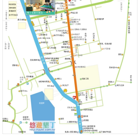
有
行
滷
春
恆春
弘
古早味蛋糕
夫
時光輕旅
臭
旅遊醫院
記
麻
50嵐
豆
炭
沐林會館
辣
麻古茶坊
腐
烤
燙
康逸旅宿
挪
早點之家
星悅
墾丁去旅行旅店
亞
覓
小城
洛可可旅店
之
謐
全聯
家
原鄉的夢
夏日休閒
孫東寶牛排
君
承
冠君KTV
喬
星
河堤
攜
正一大賣場
星
行
有
旅
機
台北麵線/大腸麵線
好宅148
田
虹瑤越南美食
園
三輪車
幸
好
88燒餃子
藻堂食音
柚子手作點心
福
消
自助洗衣店
5
息
HU BBQ BAR
泰泰南洋料理
號
達美樂
↑
↑
寧檸民宿
李寓。恆春的家
老舖子
海
四
麋谷
生
溝
陽明通運
七美姑娘
館
里
大可茶樓
春
鴨肉蔡
吉
本氣食堂
悠恆
武方牛排
精緻汽車保養場
素食麵
恐龍賽車場
牛奶白
日造·深光
肥春號
水蛙機車店
美林達Villa
赤
照利餐廳
自來水
牛
伊家人
恆春工商
公司
嶺
名根烤肉專賣
戀戀121
東方足跡
小杜包子
墾草趣
海芋Villa
一
全聯
拉
杯
啄木鳥
芙
咖
樂
啡
兒
彰化
龍鑾潭
銀行
四海食品
小黑貝殼藝品
億園
洪師傅
龍鑾潭
渥田
往關山
自然中心
尋寶屋
西海岸
人傑賽車場
PK玩家賽車場
野戰漆彈場
喜哈哈PK賽車場
往後壁湖
鬼屋vs密室逃脫
往下接南灣北區