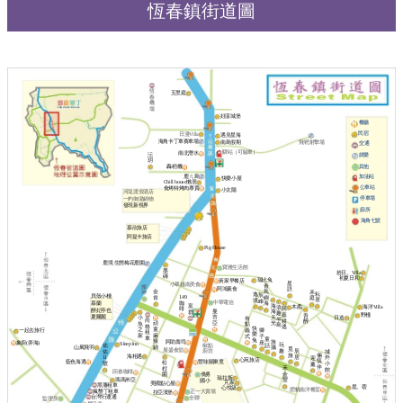
恆春鎮街道圖
恆
五里庭
春
機
場
好漾城堡
餐廳
民宿
日漫Villa
遇見星海
海角卡丁車賽車場
南島假期
飛靶射擊場
交通
驛站（可驗車）
南北潛水
沄
娛樂
玥
其他
轟稻機
鹿ㄦ島
加油站
快樂小屋
Chill house懶居
公車站
食烤特烤肉專賣
小太陽
河堤渡假酒店
停車場
一杓御湯鍋物
發現新視界
廁所
海角七號
慕欣旅店
阿提卡旅店
Pig House
鹿境 生態梅花鹿園
寶雅生活館
墨
拾日。Villa
磚
初夏日和
瑞比兔
黃家早餐店
星
小翠越南美食
青
燦
阿鴻素食
語
金
鳥
禾
坤
耘
逸
辰
貝殼小棧
149
肯
嶼
庭
居
境
峰
中華電信
咖
慕蘭
海
海
富
海洋Villa
木矞
浪
阿
啡
醉妃亭也
曼
海
群
趣
嘉
野棧
吾
夏爾麗
吉
天
日造
小
有
半
尚
耕
醉
亞
頑
光
魚
點
島
格
逃
快
童
之
義
一起去旅行
獅
租
樂
麻
家
式
子
車
童
兔
辣
旅
阿助壽司
象廚(弄海)
座
Sleep lnn
玩
椒點
話
佑
鍋
山風飛羽
攝
覓
屋盛食堂
趣
廚坊
辰
佑
城
旅
倆
海相遇
居
11
外
迎
心苑旅店
筷
藍色海遇
豐味關東煮
松
號
小
薰
伴
禾
桯
館
回春咖啡
僑勇
金
園
瑞拉斯
瑪瑪米亞
豐
國小
芃家
美國點心屋
黑藩租車
星。蓿
心悅築
肥貓南洋餐室
瘋墾丁租車
正一大賣場
拉亞漢堡
台灣行運通
全聯
監理所