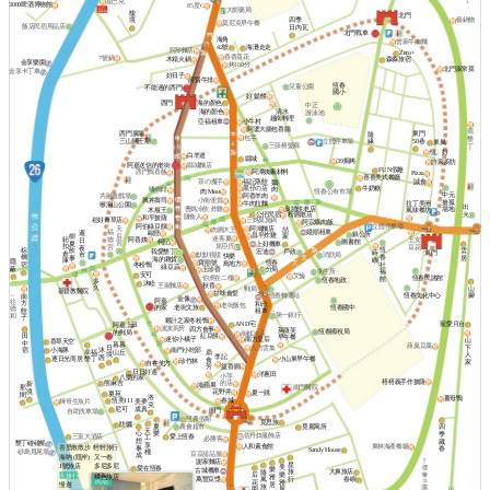
星巴克
3000啤酒博物館
85度C
大樹藥局
馥
北門
境
四季
藝鍋物
莫尼克早午餐
飯店民宿用品店
日內瓦
北門戰車
海角
曾家牛肉麵
42號
海灘走走
阿琴麵店
Zero+
香香豆花
7號鍋
木箱火鍋
森淼旅宿
金享樂園
烤100分
北門家常菜
金享卡丁車
好日子
阿賢牛排
恆春
兒童公園
不能過的西門
國小
好 鬆餅
海的顏色
西門
中正
清水
海的顏色
游泳池
越南料理
亞福租車
小牛村
阿婆大腸包香腸
窩
西門廣場
東門
隨
包手
墾
三山國王廟
立體停車場
50巷
緣
東風
三張椅髮廊
丁
恆。好
白羊道
縣城
39焗烤
許家廚坊
阿嘉送信的老街
縣城麵店
FUN假趣
阿潭姨素材料
西門鴨香飯
Pizza
喜喜美式餐廳
茶の魔手
福記蒸餃
誠食
鵝
牛奶糖
黑仔の店
嗜咖啡
肉
肉 Meat
恆春公有市場
中元
阿香羊肉
共融遊戲場
興丼壽司
小南便當
搶孤
牛肉拉麵
拉丁美洲
猴洞山公園
出
曹媽冷飲.炸雞
臭脯餅老店
場地
木屐王
風味餐坊
公仔民宿
火
粉圓老店
賺食人
和平披薩
崧好青草店
三媽臭臭鍋
阿宗爌肉飯
阿伯綠豆饌
立體停車場
阿鴻麵店
天
肉圓大王
喆
嬑順租車
福
歐戀
週
鎮公所
昌平炸雞
后
樹
家
迷客夏
鈕
阿香姨
玉女
德
日
柯記
圖書館
宮
夏
上好機車
扣
屈臣氏
豆花
宮
夜
恆
棕
雲
飲
宏迪
我愛墾丁
戶政
蒔
東門
倉
默默很甜
市
消防局
快樂
春
櫚
居
事
海的雜貨
嶼
庫
隱
寶順號
恆春
鳥地方
社
宿
冬粉鴨
綠豆蒜
蔽
玉珍香
分局
福
衛生所
安可
艾倫
伯虎在二樓
恆春民謠館
館
恆春地政
多
沐睦
王家麵店
秋香
久
山
郵局
基督教醫院
甘味食堂
←
恆春文化中心
腳
恆春轉運站
南
金像
阿嘉
往
方
和欣
老街飯包
老街文旅
恆春國中
的家
德
餃
租車
第一銀行
和
子
夥計之家冬粉鴨
寵愛月台
AND宅
阿嘉上班
波波廚房
四方食事
萊薩芙
恆春國稅局
的郵局
南都冰店
田
紅豆餅
早午餐
迷你小橘子
南方皇后
山
香草天空
中
暮暮
薛臭豆腐
下
日
八方雲集
小海豚
宿
沐
南門小吃部
幸福
山丘
鼎
人
境
李記
西
墾丁
逐日光而居
小山東早午餐
食
珍竹林
家
自在他方
益香圓
芳
日日好適
洋蔥田
小萍
八樂的家
榙榙義手作披薩
熊麻吉
的店
新
鴻蘋果
南門醫院
那
境
花野井
夏一跳
夏苑
間
洛
薑母鴨
恆美111
春城
美夢
輝哥生魚片
克
成真
尼可
南門
自助洗車場
恆農假期
覓思旅
防曬
夏
農會超市
覓麗寓所
四
天
心
樂
季
佐丹奴服飾店
三富大酒店
愛上恆春
工
必勝客
想
藏
墾丁碰碰船
享
人和素食館
東林海產餐廳
峇里散散步
輕輕旅行
事
春
Sandy House
棧
砂島甩尾場
豆豆甜品屋
成
海吶 (隱岸)
又一春
謝家麵店
星
多尼多尼
1號旅店
美
愛在恆春
樂
古城機車
旅
大鼻旅店
隨
后
樂
去旅行
雅
橘色旅店
行
萬豐豆漿
風
春嶼
民宿
花
雅
居
慢遊
旅
園
屋