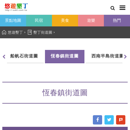
景點地圖
民宿
美食
遊樂
熱門
›
›
悠遊墾丁
墾丁街道圖
船帆石街道圖
恆春鎮街道圖
西南半島街道圖
恆春鎮街道圖