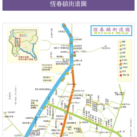
恆春鎮街道圖
恆
五里庭
春
機
場
好漾城堡
餐廳
民宿
日漫Villa
遇見星海
海角卡丁車賽車場
南島假期
飛靶射擊場
交通
驛站（可驗車）
南北潛水
沄
娛樂
玥
其他
轟稻機
鹿ㄦ島
加油站
快樂小屋
Chill house懶居
公車站
食烤特烤肉專賣
小太陽
河堤渡假酒店
停車場
一杓御湯鍋物
發現新視界
廁所
海角七號
慕欣旅店
阿提卡旅店
Pig House
鹿境 生態梅花鹿園
寶雅生活館
墨
拾日。Villa
磚
初夏日和
瑞比兔
黃家早餐店
星
小翠越南美食
青
燦
阿鴻素食
語
金
鳥
禾
坤
耘
逸
辰
貝殼小棧
149
肯
嶼
庭
居
境
峰
中華電信
咖
慕蘭
海
海
富
海洋Villa
木矞
浪
阿
啡
醉妃亭也
曼
海
群
趣
嘉
野棧
吾
夏爾麗
吉
天
日造
小
有
半
尚
耕
醉
亞
頑
光
魚
點
島
格
逃
快
童
之
義
一起去旅行
獅
租
樂
麻
家
式
子
車
童
兔
辣
旅
阿助壽司
象廚(弄海)
座
Sleep lnn
玩
椒點
話
佑
鍋
山風飛羽
攝
覓
屋盛食堂
趣
廚坊
辰
佑
城
旅
倆
海相遇
居
11
外
迎
心苑旅店
筷
藍色海遇
豐味關東煮
松
號
小
薰
伴
禾
桯
館
回春咖啡
僑勇
金
園
瑞拉斯
瑪瑪米亞
豐
國小
芃家
美國點心屋
黑藩租車
星。蓿
心悅築
肥貓南洋餐室
瘋墾丁租車
正一大賣場
拉亞漢堡
台灣行運通
全聯
監理所