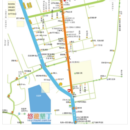
有
行
滷
春
恆春
弘
古早味蛋糕
夫
時光輕旅
臭
旅遊醫院
記
麻
50嵐
豆
炭
沐林會館
辣
麻古茶坊
腐
烤
燙
康逸旅宿
挪
早點之家
星悅
亞
覓
小城
洛可可旅店
之
謐
全聯
家
原鄉的夢
夏日休閒
孫東寶牛排
君
承
冠君KTV
喬
星
河堤
攜
正一大賣場
星
行
有
旅
機
台北麵線/大腸麵線
好宅148
田
虹瑤越南美食
園
三輪車
幸
好
88燒餃子
藻堂食音
柚子手作點心
福
消
自助洗衣店
5
息
HU BBQ BAR
泰泰南洋料理
號
達美樂
↑
↑
寧檸民宿
李寓。恆春的家
老舖子
海
四
麋谷
生
溝
陽明通運
七美姑娘
館
里
大可茶樓
春
鴨肉蔡
吉
本氣食堂
悠恆
武方牛排
精緻汽車保養場
素食麵
恐龍賽車場
牛奶白
日造·深光
肥春號
水蛙機車店
美林達Villa
赤
照利餐廳
自來水
牛
伊家人
恆春工商
公司
嶺
名根烤肉專賣
戀戀121
東方足跡
小杜包子
墾草趣
海芋Villa
一
全聯
拉
杯
啄木鳥
芙
咖
樂
啡
兒
彰化
龍鑾潭
銀行
四海食品
小黑貝殼藝品
億園
洪師傅
龍鑾潭
渥田
往關山
自然中心
尋寶屋
西海岸
人傑賽車場
PK玩家賽車場
野戰漆彈場
喜哈哈PK賽車場
往後壁湖
鬼屋vs密室逃脫
往下接南灣北區