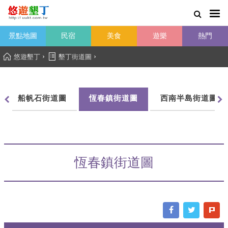
景點地圖
民宿
美食
遊樂
熱門
›
›
悠遊墾丁
墾丁街道圖
船帆石街道圖
恆春鎮街道圖
西南半島街道圖
恆春鎮街道圖