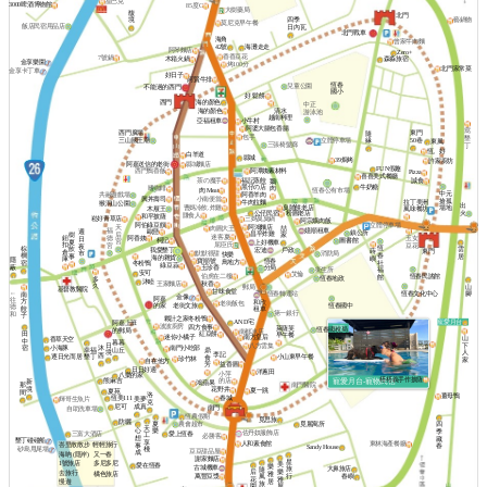
星巴克
3000啤酒博物館
85度C
大樹藥局
馥
北門
境
四季
藝鍋物
莫尼克早午餐
飯店民宿用品店
日內瓦
北門戰車
海角
曾家牛肉麵
42號
海灘走走
阿琴麵店
Zero+
香香豆花
7號鍋
木箱火鍋
森淼旅宿
金享樂園
烤100分
北門家常菜
金享卡丁車
好日子
阿賢牛排
恆春
兒童公園
不能過的西門
國小
好 鬆餅
海的顏色
西門
中正
清水
海的顏色
游泳池
越南料理
亞福租車
小牛村
阿婆大腸包香腸
窩
西門廣場
東門
隨
包手
墾
三山國王廟
立體停車場
50巷
緣
東風
三張椅髮廊
丁
恆。好
白羊道
縣城
39焗烤
許家廚坊
阿嘉送信的老街
縣城麵店
FUN假趣
阿潭姨素材料
西門鴨香飯
Pizza
喜喜美式餐廳
茶の魔手
福記蒸餃
誠食
鵝
牛奶糖
黑仔の店
嗜咖啡
肉
肉 Meat
恆春公有市場
中元
阿香羊肉
共融遊戲場
興丼壽司
小南便當
搶孤
牛肉拉麵
拉丁美洲
猴洞山公園
出
曹媽冷飲.炸雞
臭脯餅老店
場地
木屐王
風味餐坊
公仔民宿
火
粉圓老店
賺食人
和平披薩
崧好青草店
三媽臭臭鍋
阿宗爌肉飯
阿伯綠豆饌
立體停車場
阿鴻麵店
天
肉圓大王
喆
嬑順租車
福
歐戀
週
鎮公所
昌平炸雞
后
樹
家
迷客夏
鈕
阿香姨
玉女
德
日
柯記
圖書館
宮
夏
上好機車
扣
屈臣氏
豆花
宮
夜
恆
棕
雲
飲
宏迪
我愛墾丁
戶政
蒔
東門
倉
默默很甜
市
消防局
快樂
春
櫚
居
事
海的雜貨
嶼
庫
隱
寶順號
恆春
鳥地方
社
宿
冬粉鴨
綠豆蒜
蔽
玉珍香
分局
福
衛生所
安可
艾倫
伯虎在二樓
恆春民謠館
館
恆春地政
多
沐睦
王家麵店
秋香
久
山
郵局
基督教醫院
甘味食堂
←
恆春文化中心
腳
恆春轉運站
南
金像
阿嘉
往
方
和欣
老街飯包
老街文旅
恆春國中
的家
德
餃
租車
第一銀行
和
子
夥計之家冬粉鴨
寵愛月台
AND宅
阿嘉上班
波波廚房
四方食事
萊薩芙
民宿
恆春國稅局
的郵局
南都冰店
田
紅豆餅
早午餐
迷你小橘子
南方皇后
山
香草天空
中
暮暮
薛臭豆腐
下
日
八方雲集
小海豚
宿
沐
南門小吃部
幸福
山丘
鼎
人
境
李記
西
墾丁
逐日光而居
小山東早午餐
食
珍竹林
家
自在他方
益香圓
芳
日日好適
洋蔥田
小萍
八樂的家
榙榙義手作披薩
熊麻吉
寵愛月台-寵物民宿
的店
新
鴻蘋果
南門醫院
那
境
花野井
夏一跳
夏苑
間
洛
薑母鴨
恆美111
春城
美夢
輝哥生魚片
克
成真
尼可
南門
自助洗車場
恆農假期
覓思旅
防曬
夏
農會超市
覓麗寓所
四
天
心
樂
季
佐丹奴服飾店
三富大酒店
愛上恆春
工
必勝客
想
藏
墾丁碰碰船
享
人和素食館
東林海產餐廳
峇里散散步
輕輕旅行
事
春
Sandy House
棧
砂島甩尾場
豆豆甜品屋
成
海吶 (隱岸)
又一春
謝家麵店
星
多尼多尼
1號旅店
美
愛在恆春
樂
古城機車
旅
大鼻旅店
隨
后
樂
去旅行
雅
橘色旅店
行
萬豐豆漿
風
春嶼
花
雅
居
慢遊
旅
園
屋