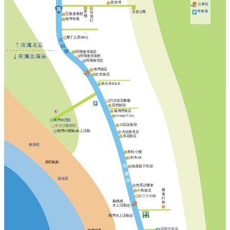
星浪灣
公車站
停車場
星
古皮公寓
自
亞曼達會館
棧
遊
南灣有風
行
墾丁之星BBQ
阿飛衝浪旅店
阿飛衝浪廚房
阿飛衝浪店
海灣旅店
紅舍旅店
草分木B＆B
巴沙諾瓦餐廳
居然旅宿
嵐海灣旅店
Lounge Casa
南灣休憩區
52柒柒旅宿
牛仔沙灘酒吧
南灣62號歐a水上活動
大頭衝浪店
浪花旅店
衝浪區
青松小棧
沐洋168
鄧哥帆船
海遇親子民宿
游泳區
悅馬沙灘車
樂
小島旅店
逸
浙江牛肉麵
行
鵝媽媽
旅
水上活動
南灣水上活動
收費停車場