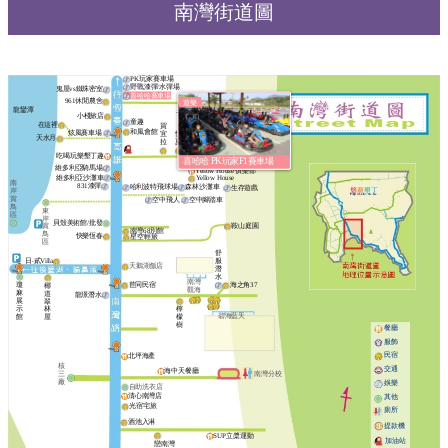
南灣街道圖
PK玩家賽車場
野戰漆彈/水彈場
鬼屋vs鐵珠密室
喜哈哈賽車場
961休閒農舍
遊樂
龍鑾潭
一心66
小棧旅店
庄仔內灶腳
童趣
在這裡
賀
和風會館
炫風賽車場
宜
悅
天水月
拉
夏
吃喝玩樂墾丁趣
喜哈哈 PK玩家F1賽車場
維多利亞騎馬場
Yellow House 俱樂部
維多利亞沙灘車
Yellow House
南
831漆彈
哈利波特飛球場
森林沙灘車
生存遊戲
岸
賞
空中飛人
空中腳踏車
鳥
東
區
岸
貝殼美術館/批發
鞍山庭園
賞
南灣68別館
鳥
快樂恆春
星空輕旅
區
舒
日‧貳Villa
服
天鵝湖飯店
潛
水
南灣
瓊
苣同民宿
海之角37
椰
觀海
麻
道
龍璟潛水
展
翠
示
林
檸
碧海藍天
館
屋
檬
樹
餐廳
服飾
民宿
北坪海產
核
交通
海中天餐廳
南灣分校
三
廠
娛樂
自助洗衣店
清心南灣店
其他
光宿宅旅
廁所
酒池入淋
提款機
SUP立槳運動
加油站
戀南灣