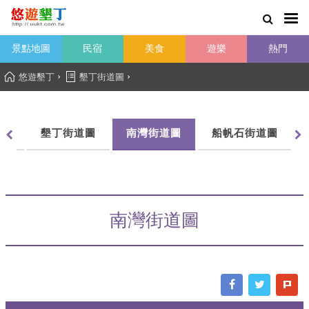
景點地圖
民宿
美食
遊樂
熱門
›
›
悠遊墾丁
墾丁街道圖
圖
墾丁街道圖
南灣街道圖
船帆石街道圖
南灣街道圖