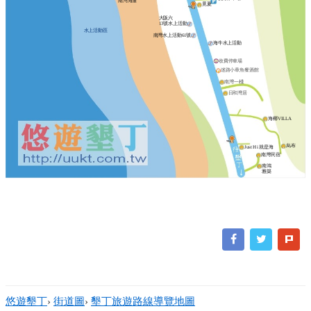
南灣海灘
覓夏
大阪六
13號水上活動
水上活動區
南灣水上活動61號
海牛水上活動
收費停車場
迷路小章魚餐酒館
南灣一棧
日和灣居
海椰VILLA
烏布
Just Hi 就是海
南灣民宿
南鴻
雅築
悠遊墾丁
›
街道圖
›
墾丁旅遊路線導覽地圖