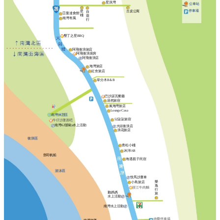
星浪灣
公車站
停車場
星
古皮公寓
自
亞曼達會館
棧
遊
南灣有風
行
墾丁之星BBQ
阿飛衝浪旅店
阿飛衝浪廚房
阿飛衝浪店
海灣旅店
紅舍旅店
草分木B＆B
巴沙諾瓦餐廳
居然旅宿
嵐海灣旅店
Lounge Casa
南灣休憩區
52柒柒旅宿
牛仔沙灘酒吧
南灣62號歐a水上活動
大頭衝浪店
浪花旅店
衝浪區
青松小棧
沐洋168
鄧哥帆船
海遇親子民宿
游泳區
悅馬沙灘車
樂
小島旅店
逸
浙江牛肉麵
行
鵝媽媽
旅
水上活動
南灣水上活動
收費停車場