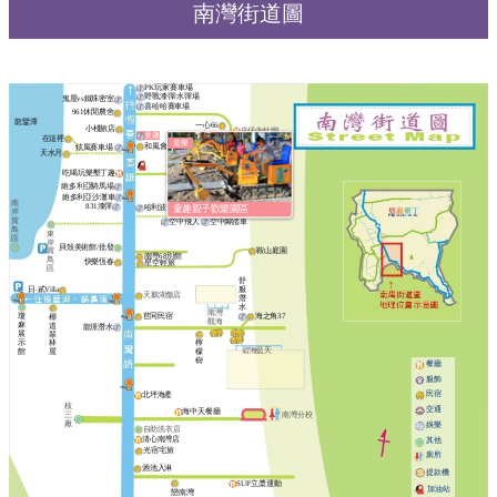
南灣街道圖
PK玩家賽車場
野戰漆彈/水彈場
鬼屋vs鐵珠密室
喜哈哈賽車場
961休閒農舍
龍鑾潭
一心66
小棧旅店
庄仔內灶腳
童趣
在這裡
賀
遊樂
和風會館
炫風賽車場
宜
悅
天水月
拉
夏
吃喝玩樂墾丁趣
維多利亞騎馬場
Yellow House 俱樂部
維多利亞沙灘車
Yellow House
南
831漆彈
哈利波特飛球場
森林沙灘車
生存遊戲
童趣親子歡樂園區
岸
賞
空中飛人
空中腳踏車
鳥
東
區
岸
貝殼美術館/批發
鞍山庭園
賞
南灣68別館
鳥
快樂恆春
星空輕旅
區
舒
日‧貳Villa
服
天鵝湖飯店
潛
水
南灣
瓊
苣同民宿
海之角37
椰
觀海
麻
道
龍璟潛水
展
翠
示
林
檸
碧海藍天
館
屋
檬
樹
餐廳
服飾
民宿
北坪海產
核
交通
海中天餐廳
南灣分校
三
廠
娛樂
自助洗衣店
清心南灣店
其他
光宿宅旅
廁所
酒池入淋
提款機
SUP立槳運動
加油站
戀南灣