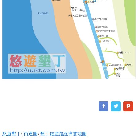
南灣海灘
覓夏
大阪六
13號水上活動
水上活動區
南灣水上活動61號
海牛水上活動
收費停車場
迷路小章魚餐酒館
南灣一棧
日和灣居
海椰VILLA
烏布
Just Hi 就是海
南灣民宿
南鴻
雅築
悠遊墾丁
›
街道圖
›
墾丁旅遊路線導覽地圖