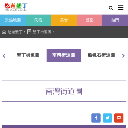
景點地圖
民宿
美食
遊樂
熱門
›
›
悠遊墾丁
墾丁街道圖
圖
墾丁街道圖
南灣街道圖
船帆石街道圖
南灣街道圖