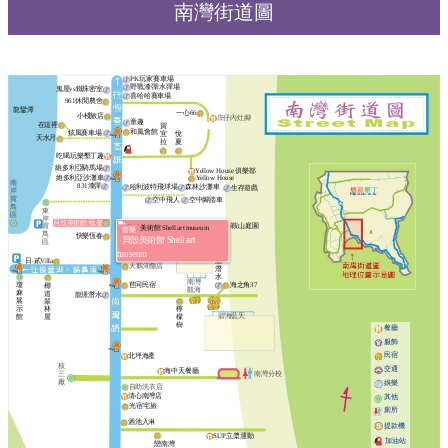
南灣街道圖
PK玩家賽車場
野戰漆彈/水彈場
鬼屋vs鐵珠密室
喜哈哈賽車場
961休閒農舍
龍鑾潭
一心66
小棧旅店
庄仔內灶腳
童趣
在這裡
賀
和風會館
炫風賽車場
宜
悅
天水月
拉
夏
吃喝玩樂墾丁趣
維多利亞騎馬場
Yellow House 俱樂部
維多利亞沙灘車
Yellow House
南
831漆彈
哈利波特飛球場
森林沙灘車
生存遊戲
岸
賞
空中飛人
空中腳踏車
鳥
東
區
岸
貝殼美術館/批發
鞍山庭園
賞
遊樂
南灣68別館
鳥
快樂恆春
星空輕旅
貝殼美術館 Shell art
區
舒
museum
日‧貳Villa
服
天鵝湖飯店
潛
水
南灣
瓊
苣同民宿
海之角37
椰
觀海
麻
道
龍璟潛水
展
翠
示
林
檸
碧海藍天
館
屋
檬
樹
餐廳
服飾
民宿
北坪海產
核
交通
海中天餐廳
南灣分校
三
廠
娛樂
自助洗衣店
清心南灣店
其他
光宿宅旅
廁所
酒池入淋
提款機
SUP立槳運動
加油站
戀南灣