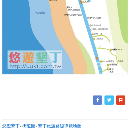
南灣海灘
覓夏
大阪六
13號水上活動
水上活動區
南灣水上活動61號
海牛水上活動
收費停車場
迷路小章魚餐酒館
南灣一棧
日和灣居
海椰VILLA
烏布
Just Hi 就是海
南灣民宿
南鴻
雅築
悠遊墾丁
›
街道圖
›
墾丁旅遊路線導覽地圖