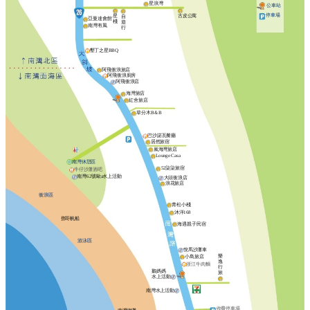
星浪灣
公車站
停車場
星
古皮公寓
自
亞曼達會館
棧
遊
南灣有風
行
墾丁之星BBQ
阿飛衝浪旅店
阿飛衝浪廚房
阿飛衝浪店
海灣旅店
紅舍旅店
草分木B＆B
巴沙諾瓦餐廳
居然旅宿
嵐海灣旅店
Lounge Casa
南灣休憩區
52柒柒旅宿
牛仔沙灘酒吧
南灣62號歐a水上活動
大頭衝浪店
浪花旅店
衝浪區
青松小棧
沐洋168
鄧哥帆船
海遇親子民宿
游泳區
悅馬沙灘車
樂
小島旅店
逸
浙江牛肉麵
行
鵝媽媽
旅
水上活動
南灣水上活動
收費停車場