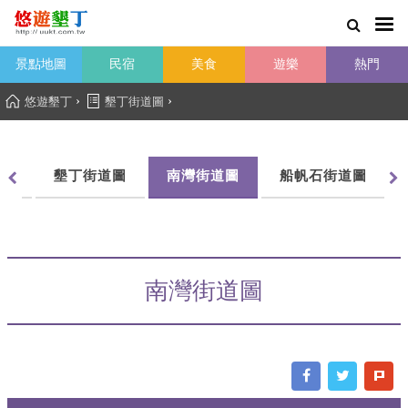
景點地圖
民宿
美食
遊樂
熱門
›
›
悠遊墾丁
墾丁街道圖
圖
墾丁街道圖
南灣街道圖
船帆石街道圖
南灣街道圖