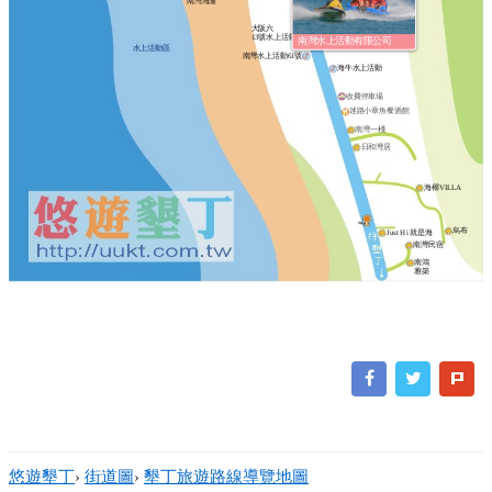
南灣海灘
覓夏
大阪六
13號水上活動
南灣水上活動有限公司
水上活動區
南灣水上活動61號
海牛水上活動
收費停車場
迷路小章魚餐酒館
南灣一棧
日和灣居
海椰VILLA
烏布
Just Hi 就是海
南灣民宿
南鴻
雅築
悠遊墾丁
›
街道圖
›
墾丁旅遊路線導覽地圖