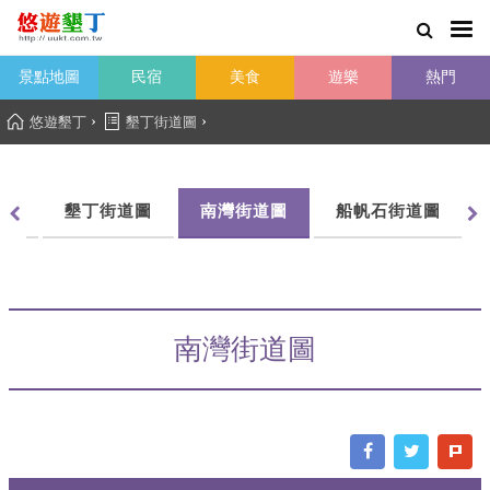
景點地圖
民宿
美食
遊樂
熱門
›
›
悠遊墾丁
墾丁街道圖
圖
墾丁街道圖
南灣街道圖
船帆石街道圖
南灣街道圖