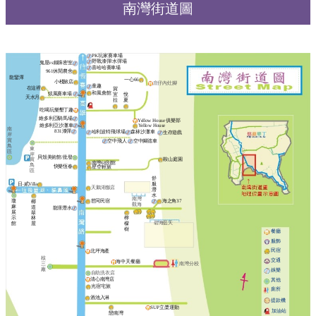
南灣街道圖
PK玩家賽車場
野戰漆彈/水彈場
鬼屋vs鐵珠密室
喜哈哈賽車場
961休閒農舍
龍鑾潭
一心66
小棧旅店
庄仔內灶腳
童趣
在這裡
賀
和風會館
炫風賽車場
宜
悅
天水月
拉
夏
吃喝玩樂墾丁趣
維多利亞騎馬場
Yellow House 俱樂部
維多利亞沙灘車
Yellow House
南
831漆彈
哈利波特飛球場
森林沙灘車
生存遊戲
岸
賞
空中飛人
空中腳踏車
鳥
東
區
岸
貝殼美術館/批發
鞍山庭園
賞
南灣68別館
鳥
快樂恆春
星空輕旅
區
舒
日‧貳Villa
服
天鵝湖飯店
潛
水
南灣
瓊
苣同民宿
海之角37
椰
觀海
麻
道
龍璟潛水
展
翠
示
林
檸
碧海藍天
館
屋
檬
樹
餐廳
服飾
民宿
北坪海產
核
交通
海中天餐廳
南灣分校
三
廠
娛樂
自助洗衣店
清心南灣店
其他
光宿宅旅
廁所
酒池入淋
提款機
SUP立槳運動
加油站
戀南灣