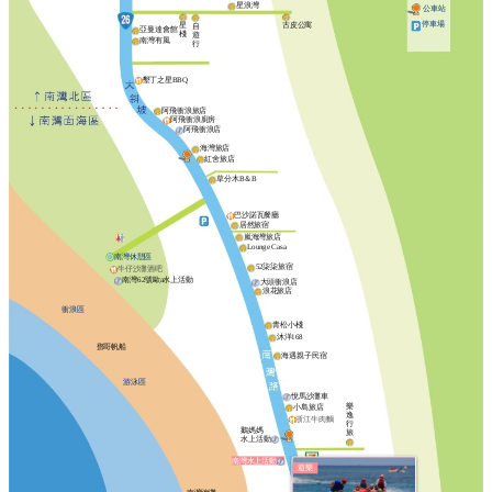
星浪灣
公車站
停車場
星
古皮公寓
自
亞曼達會館
棧
遊
南灣有風
行
墾丁之星BBQ
阿飛衝浪旅店
阿飛衝浪廚房
阿飛衝浪店
海灣旅店
紅舍旅店
草分木B＆B
巴沙諾瓦餐廳
居然旅宿
嵐海灣旅店
Lounge Casa
南灣休憩區
52柒柒旅宿
牛仔沙灘酒吧
南灣62號歐a水上活動
大頭衝浪店
浪花旅店
衝浪區
青松小棧
沐洋168
鄧哥帆船
海遇親子民宿
游泳區
悅馬沙灘車
樂
小島旅店
逸
浙江牛肉麵
行
鵝媽媽
旅
水上活動
南灣水上活動
遊樂
收費停車場