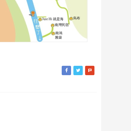
烏布
Just Hi 就是海
南灣民宿
南鴻
雅築