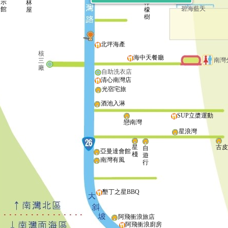
示
林
檸
碧海藍天
館
屋
檬
樹
北坪海產
核
海中天餐廳
南灣
三
廠
自助洗衣店
清心南灣店
光宿宅旅
酒池入淋
SUP立槳運動
戀南灣
星浪灣
星
古
自
亞曼達會館
棧
遊
南灣有風
行
墾丁之星BBQ
阿飛衝浪旅店
阿飛衝浪廚房