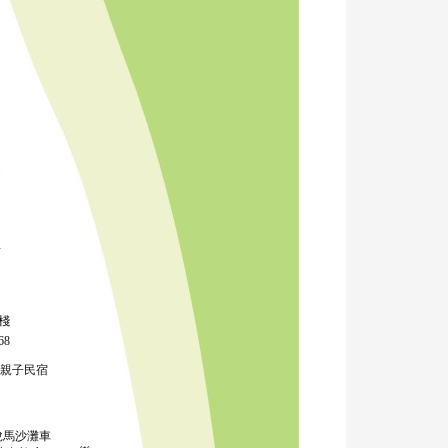
店
棧
68
親子民宿
悅馬沙灘車