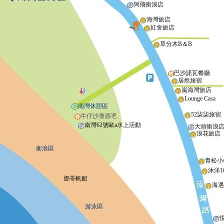
阿飛衝浪店
海灣旅店
紅舍旅店
草分木B＆B
巴沙諾瓦餐廳
居然旅宿
嵐海灣旅店
Lounge Casa
南灣休憩區
52柒柒旅宿
牛仔沙灘酒吧
南灣62號歐a水上活動
大頭衝浪
浪花旅店
衝浪區
青松小
沐洋1
鄧哥帆船
海遇
游泳區