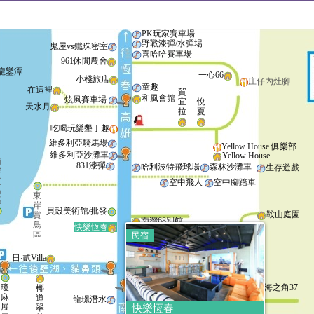
PK玩家賽車場
野戰漆彈/水彈場
鬼屋vs鐵珠密室
喜哈哈賽車場
961休閒農舍
龍鑾潭
一心66
小棧旅店
庄仔內灶腳
童趣
在這裡
賀
和風會館
炫風賽車場
宜
悅
天水月
拉
夏
吃喝玩樂墾丁趣
維多利亞騎馬場
Yellow House 俱樂部
維多利亞沙灘車
Yellow House
南
831漆彈
哈利波特飛球場
森林沙灘車
生存遊戲
岸
賞
空中飛人
空中腳踏車
鳥
東
區
岸
貝殼美術館/批發
鞍山庭園
賞
南灣68別館
鳥
快樂恆春
星空輕旅
區
民宿
舒
日‧貳Villa
服
天鵝湖飯店
潛
水
南灣
瓊
苣同民宿
海之角37
椰
觀海
麻
道
龍璟潛水
展
翠
快樂恆春