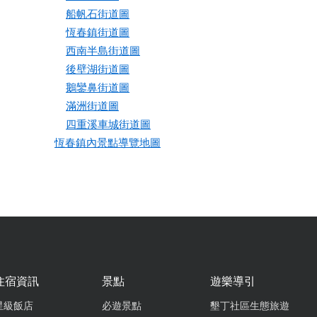
船帆石街道圖
恆春鎮街道圖
西南半島街道圖
後壁湖街道圖
鵝鑾鼻街道圖
滿洲街道圖
四重溪車城街道圖
恆春鎮內景點導覽地圖
住宿資訊
景點
遊樂導引
星級飯店
必遊景點
墾丁社區生態旅遊