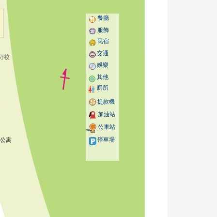
餐廳
服飾
民宿
交通
分校
娛樂
其他
廁所
提款機
加油站
公車站
停車場
皮公寓