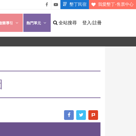
墾丁民宿
我愛墾丁-售票中心
悠遊
悠遊
墾丁
墾丁
全站搜尋
登入/註冊
遊樂導引
熱門單元
粉絲
影片
團
介紹
圖