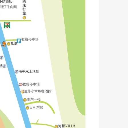
樂
小島旅店
逸
浙江牛肉麵
行
旅
收費停車場
覓夏
號
海牛水上活動
收費停車場
迷路小章魚餐酒館
南灣一棧
日和灣居
海椰VILLA