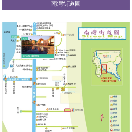
南灣街道圖
PK玩家賽車場
野戰漆彈/水彈場
鬼屋vs鐵珠密室
喜哈哈賽車場
961休閒農舍
龍鑾潭
一心66
小棧旅店
庄仔內灶腳
童趣
在這裡
賀
民宿
和風會館
炫風賽車場
宜
悅
天水月
拉
夏
吃喝玩樂墾丁趣
維多利亞騎馬場
Yellow House 俱樂部
維多利亞沙灘車
Yellow House
南
831漆彈
哈利波特飛球場
森林沙灘車
生存遊戲
在這裡-南灣館
岸
賞
空中飛人
空中腳踏車
鳥
東
區
岸
貝殼美術館/批發
鞍山庭園
賞
南灣68別館
鳥
快樂恆春
星空輕旅
區
舒
日‧貳Villa
服
天鵝湖飯店
潛
水
南灣
瓊
苣同民宿
海之角37
椰
觀海
麻
道
龍璟潛水
展
翠
示
林
檸
碧海藍天
館
屋
檬
樹
餐廳
服飾
民宿
北坪海產
核
交通
海中天餐廳
南灣分校
三
廠
娛樂
自助洗衣店
清心南灣店
其他
光宿宅旅
廁所
酒池入淋
提款機
SUP立槳運動
加油站
戀南灣