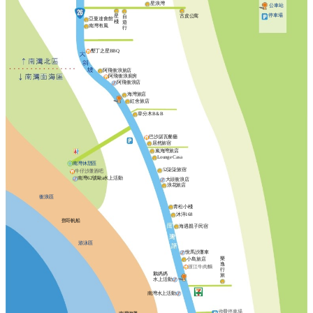
星浪灣
公車站
停車場
星
古皮公寓
自
亞曼達會館
棧
遊
南灣有風
行
墾丁之星BBQ
阿飛衝浪旅店
阿飛衝浪廚房
阿飛衝浪店
海灣旅店
紅舍旅店
草分木B＆B
巴沙諾瓦餐廳
居然旅宿
嵐海灣旅店
Lounge Casa
南灣休憩區
52柒柒旅宿
牛仔沙灘酒吧
南灣62號歐a水上活動
大頭衝浪店
浪花旅店
衝浪區
青松小棧
沐洋168
鄧哥帆船
海遇親子民宿
游泳區
悅馬沙灘車
樂
小島旅店
逸
浙江牛肉麵
行
鵝媽媽
旅
水上活動
南灣水上活動
收費停車場