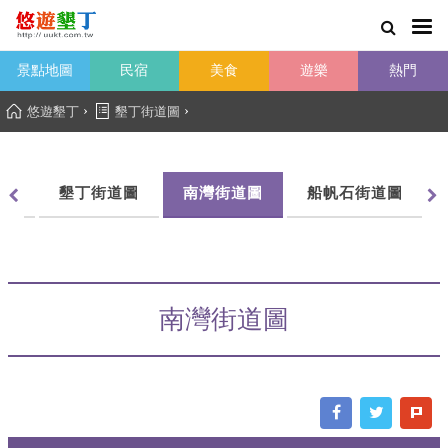
景點地圖
民宿
美食
遊樂
熱門
›
›
悠遊墾丁
墾丁街道圖
圖
墾丁街道圖
南灣街道圖
船帆石街道圖
南灣街道圖