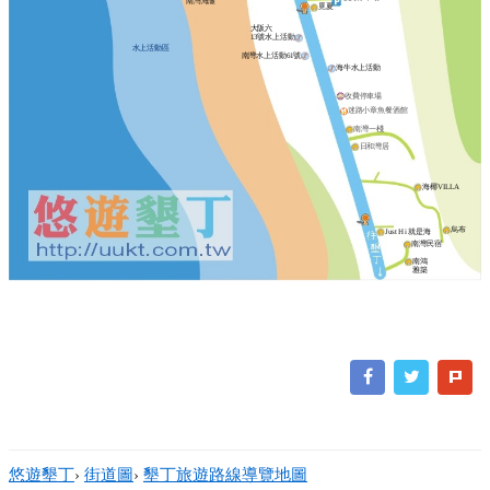
南灣海灘
覓夏
大阪六
13號水上活動
水上活動區
南灣水上活動61號
海牛水上活動
收費停車場
迷路小章魚餐酒館
南灣一棧
日和灣居
海椰VILLA
烏布
Just Hi 就是海
南灣民宿
南鴻
雅築
悠遊墾丁
›
街道圖
›
墾丁旅遊路線導覽地圖