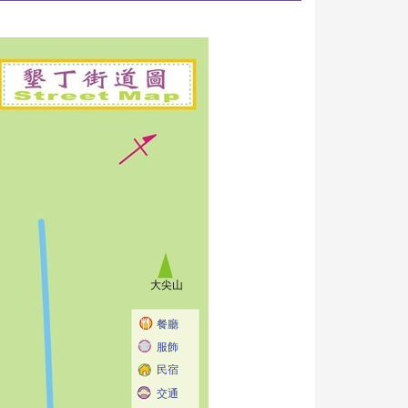
大尖山
餐廳
服飾
民宿
交通