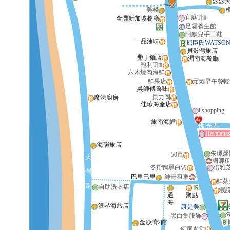
念念
美棧
宜庭T恤
金灘新加坡餐廳
足霸養生館
阿默兒手工鞋
一品滷味
屈臣氏WATSON
貝殼灣旅店
墾丁麵店
湄南海餐廳
冠利T恤
六木燒肉海鮮
鮮果店
元氣早午餐輕
吳師傅魯味
貝力岡
魔法廚房
佳珍海產店
i shopping
旅南海鮮
佛
光
巷
Havaiana
海韻旅店
朱珮馨
50嵐
大
國卿
冬粉鴨黑白切
倍雅
灣
巴里巴里
帥哥租車
鮮茶
路
自助洗衣店
蝦
通
聚點
海
浪琴海旅店
康是美
黑白集服飾
金沙灣2館
何家食堂