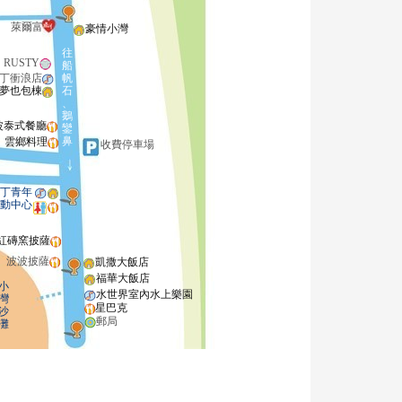
萊爾富
豪情小灣
往
RUSTY
船
丁衝浪店
帆
夢也包棟
石
、
鵝
波泰式餐廳
鑾
鼻
雲鄉料理
收費停車場
丁青年
動中心
紅磚窯披薩
波波披薩
凱撒大飯店
福華大飯店
小
水世界室內水上樂園
灣
星巴克
沙
郵局
灘