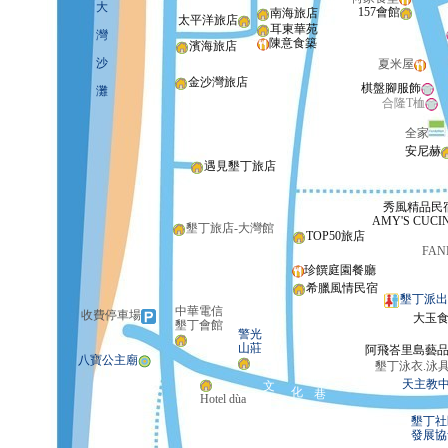
大
157會館
南海旅店
太平洋旅店
耳東華苑
灣
陳意食築
濱海旅店
沙
夏米屋
金沙灣旅店
棋盤腳服飾
灘
合隆T桖
全家
安尼赫
遇見墾丁旅店
秀風精品民
AMY'S CUCI
墾丁旅店-大灣館
TOP50旅店
FAN
珍饌庭園餐廳
希臘風情民宿
墾丁派出
中華電信
收費停車場
大玉
墾丁會館
警光
山莊
阿飛峇里島藝
八寶公主廟
墾丁泳衣.泳
天主教
文
化
巷
Hotel dùa
墾丁社
發展協