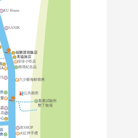
KU House
SANIK
福樂渡假飯店
美協旅店
珍珍小吃店
宿
南境紀念品
NA
FE
六少爺海鮮燒烤
所
公共廁所
食堂
畜產試驗所
墾丁牧場
品店
具店
中心
衣SHOP
區
火紅伴手禮
會