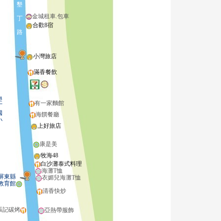
墾
金城租車.包車
丁
合歡8宿
路
小灣旅店
滿香餐飲
墾
有一家麵館
丁
國
海饌餐廳
小
上好旅店
康是美
牧海48
白沙灘泰式料理
海灘T恤
東縣
衣媚兒海灘T恤
教育館
清香快炒
張記碳烤
亞熱帶服飾