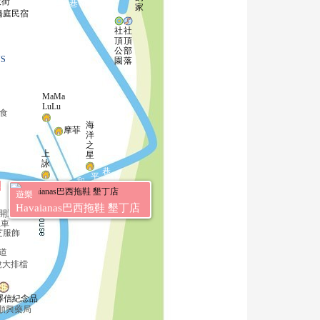
大街
巷
家
橋庭民宿
社
社
頂
頂
公
部
S
園
落
MaMa
LuLu
食
海
摩菲
洋
之
上
星
詠
巷
平
和
s
遊樂
Havaianas巴西拖鞋 墾丁店
開運字畫
租車
芝服飾
道
說大排檔
澤信紀念品
順興藥局