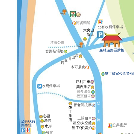
阿婆麵舖
公有收費停車場
大尖山
飯店
濱海公園
森林遊樂區牌樓
音樂祭場地
高
山
青
飯
店
木可晨食
墾丁國家公園警察
勝利租車
收費停車場
興吉旅店
很多眼鏡
福賓租車
墾
鄧老師按摩
墾
丁
丁
旅
心語
三陽租車
店
路
澤信
公有收費
星空/太空艙
公共廁所
停車場
水岸
墾丁QQ蛋奶
農會