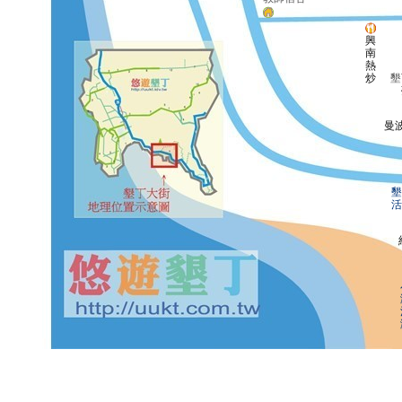
興
南
熱
炒
墾
曼
墾
活