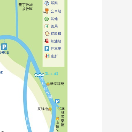
娛樂
墾丁牧場
放牧區
公車站
其他
藥局
提款機
加油站
停車場
停車場
廁所
隊
3km山路
往
社
華泰瑞苑
頂
公
園
森
夏綠地
林
遊
和
樂
山
區
平
頂
的