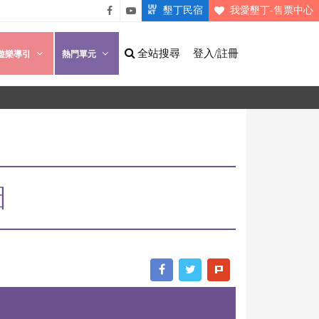
墾丁民宿
我愛墾丁-售票中心
悠遊
悠遊
墾丁
墾丁
全站搜尋
登入/註冊
遊樂導引
熱門單元
粉絲
影片
團
介紹
圖