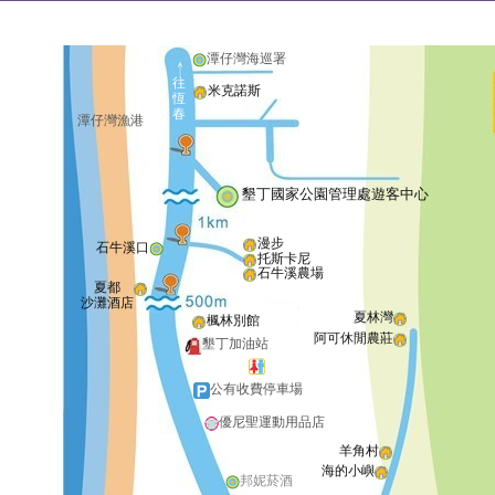
潭仔灣海巡署
往
米克諾斯
恆
春
潭仔灣漁港
墾丁國家公園管理處遊客中心
漫步
石牛溪口
托斯卡尼
石牛溪農場
夏都
沙灘酒店
夏林灣
楓林別館
阿可休閒農莊
墾丁加油站
公有收費停車場
優尼聖運動用品店
羊角村
海的小嶼
邦妮菸酒