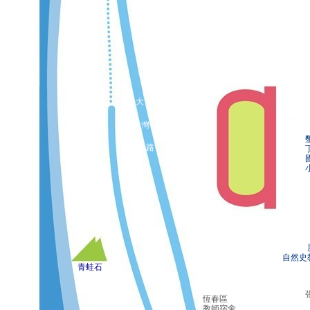
大
灣
路
屏
自然史
青蛙石
恆春區
教師宿舍