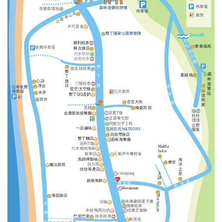
停車場
森林遊樂區牌樓
音樂祭場地
停車場
高
山
廁所
青
飯
店
木可晨食
墾丁國家公園警察隊
3km山路
往
勝利租車
社
華泰瑞苑
收費停車場
興吉旅店
頂
很多眼鏡
公
福賓租車
園
墾
鄧老師按摩
墾
森
夏綠地
丁
丁
林
旅
心語
三陽租車
遊
店
路
澤信
和
公有收費
樂
星空/太空艙
山
公共廁所
停車場
水岸
區
墾丁QQ蛋奶
平
頂
農會
的
念念大街
巷
家
美棧
橋庭民宿
宜庭T恤
金灘新加坡餐廳
社
社
足霸養生館
頂
頂
阿默兒手工鞋
公
部
一品滷味
屈臣氏WATSONS
園
落
貝殼灣旅店
墾丁麵店
湄南海餐廳
冠利T恤
MaMa
六木燒肉海鮮
LuLu
鮮果店
元氣早午餐輕食
吳師傅魯味
海
摩菲
貝力岡
洋
魔法廚房
佳珍海產店
之
i shopping
上
星
詠
旅南海鮮
巷
佛
光
巷
平
和
Havaianas
海韻旅店
朱珮馨開運字畫
50嵐
大
國卿租車
冬粉鴨黑白切
倍雅芝服飾
灣
巴里巴里
帥哥租車
鮮茶道