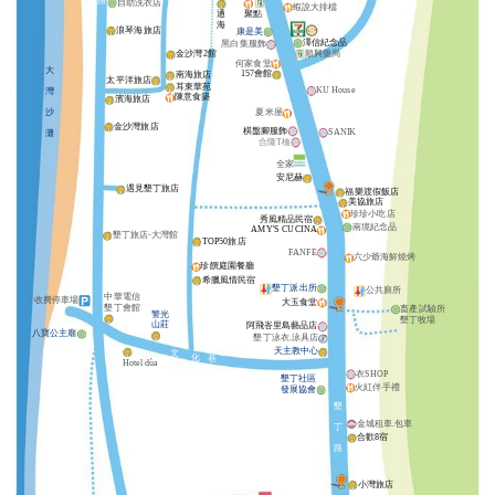
路
自助洗衣店
蝦說大排檔
通
聚點
海
浪琴海旅店
康是美
澤信紀念品
黑白集服飾
金沙灣2館
順興藥局
何家食堂
大
157會館
南海旅店
太平洋旅店
耳東華苑
KU House
灣
陳意食築
濱海旅店
沙
夏米屋
金沙灣旅店
棋盤腳服飾
SANIK
灘
合隆T桖
全家
安尼赫
遇見墾丁旅店
福樂渡假飯店
美協旅店
珍珍小吃店
秀風精品民宿
南境紀念品
AMY'S CUCINA
墾丁旅店-大灣館
TOP50旅店
FANFE
六少爺海鮮燒烤
珍饌庭園餐廳
希臘風情民宿
墾丁派出所
公共廁所
中華電信
收費停車場
大玉食堂
墾丁會館
畜產試驗所
警光
墾丁牧場
山莊
阿飛峇里島藝品店
八寶公主廟
墾丁泳衣.泳具店
天主教中心
文
化
巷
Hotel dùa
衣SHOP
墾丁社區
火紅伴手禮
發展協會
墾
金城租車.包車
丁
合歡8宿
路
小灣旅店