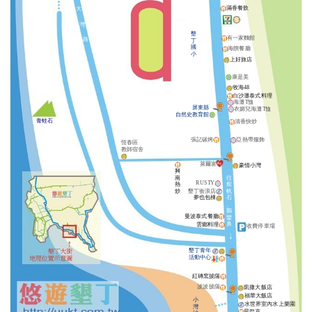
滿香餐飲
大
灣
墾
有一家麵館
路
丁
國
海饌餐廳
小
上好旅店
康是美
牧海48
白沙灘泰式料理
海灘T恤
屏東縣
衣媚兒海灘T恤
自然史教育館
青蛙石
清香快炒
張記碳烤
亞熱帶服飾
恆春區
教師宿舍
萊爾富
豪情小灣
興
南
往
RUSTY
熱
船
炒
墾丁衝浪店
帆
夢也包棟
石
、
鵝
曼波泰式餐廳
鑾
鼻
雲鄉料理
收費停車場
墾丁青年
活動中心
紅磚窯披薩
波波披薩
凱撒大飯店
福華大飯店
小
水世界室內水上樂園
灣
星巴克