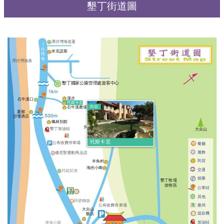
墾丁街道圖
潭仔灣海巡署
往
米克諾斯
恆
春
潭仔灣漁港
墾丁國家公園管理處遊客中心
漫步
石牛溪口
托斯卡尼
民宿
石牛溪農場
夏都
沙灘酒店
夏林灣
楓林別館
阿可休閒農莊
墾丁加油站
大尖山
托斯卡尼
公有收費停車場
餐廳
服飾
優尼聖運動用品店
民宿
羊角村
海的小嶼
交通
邦妮菸酒
娛樂
墾丁牧場
放牧區
公車站
其他
阿婆麵舖
藥局
公有收費停車場
大尖山
提款機
飯店
加油站
濱海公園