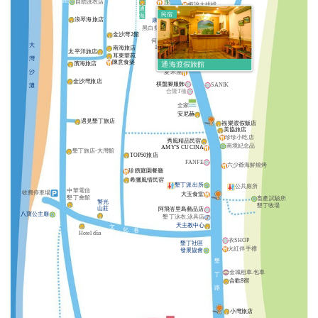
路
自助洗衣店
蝦說大排檔
通
聚點
民宿
海
浪琴海旅店
康是美
澤信紀念品
黑白集服飾
金沙灣2館
順興藥局
何家食堂
大
157會館
南海旅店
太平洋旅店
耳東華苑
KU House
灣
陳意食築
濱海旅店
通海渡假旅館
沙
夏米屋
金沙灣旅店
棋盤腳服飾
SANIK
灘
合隆T桖
全家
安尼赫
遇見墾丁旅店
福樂渡假飯店
美協旅店
珍珍小吃店
秀風精品民宿
南境紀念品
AMY'S CUCINA
墾丁旅店-大灣館
TOP50旅店
FANFE
六少爺海鮮燒烤
珍饌庭園餐廳
希臘風情民宿
墾丁派出所
公共廁所
中華電信
收費停車場
大玉食堂
墾丁會館
畜產試驗所
警光
墾丁牧場
山莊
阿飛峇里島藝品店
八寶公主廟
墾丁泳衣.泳具店
天主教中心
文
化
巷
Hotel dùa
衣SHOP
墾丁社區
火紅伴手禮
發展協會
墾
金城租車.包車
丁
合歡8宿
路
小灣旅店