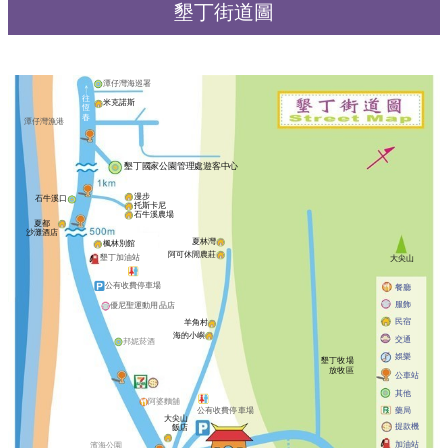
墾丁街道圖
潭仔灣海巡署
往
米克諾斯
恆
春
潭仔灣漁港
墾丁國家公園管理處遊客中心
漫步
石牛溪口
托斯卡尼
石牛溪農場
夏都
沙灘酒店
夏林灣
楓林別館
阿可休閒農莊
墾丁加油站
大尖山
公有收費停車場
餐廳
服飾
優尼聖運動用品店
民宿
羊角村
海的小嶼
交通
邦妮菸酒
娛樂
墾丁牧場
放牧區
公車站
其他
阿婆麵舖
藥局
公有收費停車場
大尖山
提款機
飯店
加油站
濱海公園