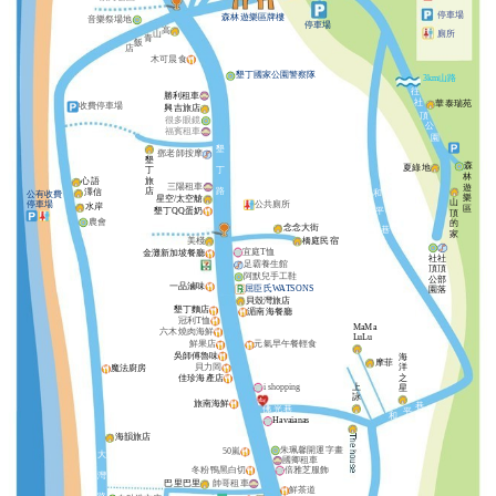
停車場
森林遊樂區牌樓
音樂祭場地
停車場
高
山
廁所
青
飯
店
木可晨食
墾丁國家公園警察隊
3km山路
往
勝利租車
社
華泰瑞苑
收費停車場
興吉旅店
頂
很多眼鏡
公
福賓租車
園
墾
鄧老師按摩
墾
森
夏綠地
丁
丁
林
旅
心語
三陽租車
遊
店
路
澤信
和
公有收費
樂
星空/太空艙
山
公共廁所
停車場
水岸
區
墾丁QQ蛋奶
平
頂
農會
的
念念大街
巷
家
美棧
橋庭民宿
宜庭T恤
金灘新加坡餐廳
社
社
足霸養生館
頂
頂
阿默兒手工鞋
公
部
一品滷味
屈臣氏WATSONS
園
落
貝殼灣旅店
墾丁麵店
湄南海餐廳
冠利T恤
MaMa
六木燒肉海鮮
LuLu
鮮果店
元氣早午餐輕食
吳師傅魯味
海
摩菲
貝力岡
洋
魔法廚房
佳珍海產店
之
i shopping
上
星
詠
旅南海鮮
巷
佛
光
巷
平
和
Havaianas
海韻旅店
朱珮馨開運字畫
50嵐
大
國卿租車
冬粉鴨黑白切
倍雅芝服飾
灣
巴里巴里
帥哥租車
鮮茶道