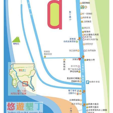
滿香餐飲
大
灣
墾
有一家麵館
路
丁
國
海饌餐廳
小
上好旅店
康是美
牧海48
白沙灘泰式料理
海灘T恤
屏東縣
衣媚兒海灘T恤
自然史教育館
青蛙石
清香快炒
張記碳烤
亞熱帶服飾
恆春區
教師宿舍
萊爾富
豪情小灣
興
南
往
RUSTY
熱
船
炒
墾丁衝浪店
帆
夢也包棟
石
、
鵝
曼波泰式餐廳
鑾
鼻
雲鄉料理
收費停車場
墾丁青年
活動中心
紅磚窯披薩
波波披薩
凱撒大飯店
福華大飯店
小
水世界室內水上樂園
灣
星巴克