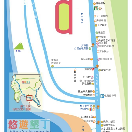
滿香餐飲
大
灣
墾
有一家麵館
路
丁
國
海饌餐廳
小
上好旅店
康是美
牧海48
白沙灘泰式料理
海灘T恤
屏東縣
衣媚兒海灘T恤
自然史教育館
青蛙石
清香快炒
張記碳烤
亞熱帶服飾
恆春區
教師宿舍
萊爾富
豪情小灣
興
南
往
RUSTY
熱
船
炒
墾丁衝浪店
帆
夢也包棟
石
、
鵝
曼波泰式餐廳
鑾
鼻
雲鄉料理
收費停車場
墾丁青年
活動中心
紅磚窯披薩
波波披薩
凱撒大飯店
福華大飯店
小
水世界室內水上樂園
灣
星巴克