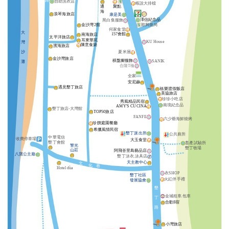
路
自助洗衣店
蝦說大排檔
通
聚點
海
浪琴海旅店
康是美
澤信紀念品
黑白集服飾
金沙灣2館
順興藥局
何家食堂
大
157會館
南海旅店
太平洋旅店
耳東華苑
KU House
灣
陳意食築
濱海旅店
沙
夏米屋
金沙灣旅店
棋盤腳服飾
SANIK
灘
合隆T桖
全家
安尼赫
遇見墾丁旅店
福樂渡假飯店
美協旅店
珍珍小吃店
秀風精品民宿
南境紀念品
AMY'S CUCINA
墾丁旅店-大灣館
TOP50旅店
FANFE
六少爺海鮮燒烤
珍饌庭園餐廳
希臘風情民宿
墾丁派出所
公共廁所
中華電信
收費停車場
大玉食堂
墾丁會館
畜產試驗所
警光
墾丁牧場
山莊
阿飛峇里島藝品店
八寶公主廟
墾丁泳衣.泳具店
天主教中心
文
化
巷
Hotel dùa
衣SHOP
墾丁社區
火紅伴手禮
發展協會
墾
金城租車.包車
丁
合歡8宿
路
小灣旅店