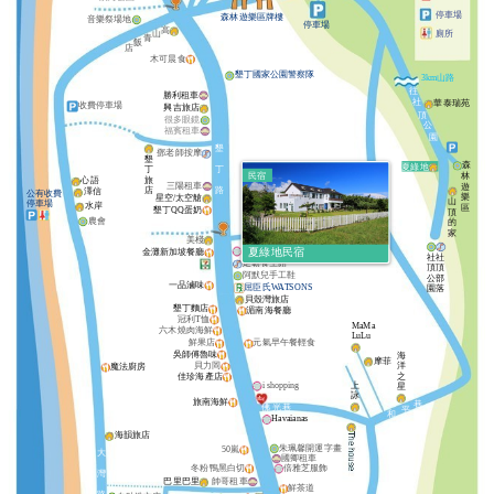
停車場
森林遊樂區牌樓
音樂祭場地
停車場
高
山
廁所
青
飯
店
木可晨食
墾丁國家公園警察隊
3km山路
往
勝利租車
社
華泰瑞苑
收費停車場
興吉旅店
頂
很多眼鏡
公
福賓租車
園
墾
鄧老師按摩
墾
森
夏綠地
丁
丁
民宿
林
旅
心語
三陽租車
遊
店
路
澤信
和
公有收費
樂
星空/太空艙
山
公共廁所
停車場
水岸
區
墾丁QQ蛋奶
平
頂
農會
的
念念大街
巷
家
美棧
橋庭民宿
宜庭T恤
金灘新加坡餐廳
夏綠地民宿
社
社
足霸養生館
頂
頂
阿默兒手工鞋
公
部
一品滷味
屈臣氏WATSONS
園
落
貝殼灣旅店
墾丁麵店
湄南海餐廳
冠利T恤
MaMa
六木燒肉海鮮
LuLu
鮮果店
元氣早午餐輕食
吳師傅魯味
海
摩菲
貝力岡
洋
魔法廚房
佳珍海產店
之
i shopping
上
星
詠
旅南海鮮
巷
佛
光
巷
平
和
Havaianas
海韻旅店
朱珮馨開運字畫
50嵐
大
國卿租車
冬粉鴨黑白切
倍雅芝服飾
灣
巴里巴里
帥哥租車
鮮茶道