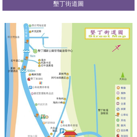
墾丁街道圖
潭仔灣海巡署
往
米克諾斯
恆
春
潭仔灣漁港
墾丁國家公園管理處遊客中心
漫步
石牛溪口
托斯卡尼
石牛溪農場
夏都
沙灘酒店
夏林灣
楓林別館
阿可休閒農莊
墾丁加油站
大尖山
公有收費停車場
餐廳
服飾
優尼聖運動用品店
民宿
羊角村
海的小嶼
交通
邦妮菸酒
娛樂
墾丁牧場
放牧區
公車站
其他
阿婆麵舖
藥局
公有收費停車場
大尖山
提款機
飯店
加油站
濱海公園