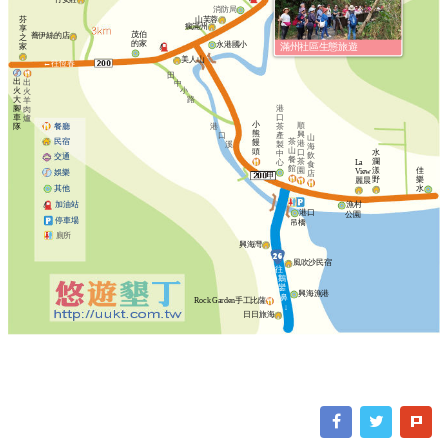
消防局
山芙蓉
芬
瘋滿州
享
茂伯
蕎伊絲的店
之
的家
永港國小
滿州社區生態旅遊
家
美人山
←往恆春
田
出
出
中
火
小
火
路
大
羊
腳
港
肉
車
口
爐
小
順
餐廳
港
隊
茶
熊
興
口
產
山
民宿
茶
饅
港
溪
製
海
山
頭
口
水
中
飲
交通
餐
茶
瀾
La
心
食
館
園
漾
佳
View
娛樂
店
野
樂
麗晨
其他
水
加油站
漁村
港口
公園
停車場
吊橋
廁所
興海灣
風吹沙民宿
往
鵝
鑾
興海漁港
鼻
Rock Garden手工比薩
↓
日日旅海