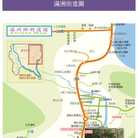
滿洲街道圖
旭海草原
美星
我家
←往四重溪
壽卡鐵馬驛站
紅牌海產店
旭
牡
海
丹
溫
灣
廟口飆沙車隊
泉
正宗飆沙沙灘車
港仔沙漠
高士神社
高士
九棚吉普沙灘車
九棚
八瑤社區
四林格山遊樂區
南仁湖
滿州街道圖↑
地理位置示意圖
欖仁溪
宇相雨來菇
生態農場體驗
滿州國中
小墾丁渡假村
山頂橋
滿州圖書館
滿州寮仔
後山公園
里德社區
168民宿
照靈宮
生態旅遊
里德橋
小山快炒
大吉小吃店
道地山海產店
滿香冰果站
10月賞鷹
鄉公所
7-11超商
七孔瀑布
友子阿嬤家
滿州國小
妙妙廚房(阿水衝浪)
滿州社區生態旅遊
農會超市
遊樂
郵局
全家超商
竹安莊