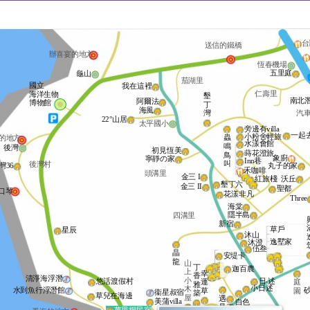
台
送信的鐵橋
辦喜宴的地方
恆春機場
五里庭
龜山
茄湖里
國立
我在這裡
仁壽里
海洋生物
墾
南北
阿爾法
博物館
丁
海風
灣
汽
22°山居
太平國小
旁邊有villa
一起
小粉舍輕旅
蟲
的地方
水漾會館
鳴
後灣
初見恆美
蒔花澄旅
鳥
象廚
寧靜の家
Inn巷
叫
後灣村
灣36
丸子的家
禾咖啡
頭溝里
金三 I
沃丘
紅旅棧
墾丁六
金三 II
聖都
口琴
花漾非凡
Three
海棠
隱半島
四溝里
新宿
草戶
星辰
沐山
逸墅家
沐澄
伍叁
晶
安堤卡
龍
山
丁
迦百農
上
幸
香
清淨海浮潛
小
日‧述
悠活渡假村
庭
運
雅
小日述
木
水到魚行浮潛館
園
草
衞星叔宿
築
草兒在海邊
屋
遇
美蒲villa
白色
見
禾