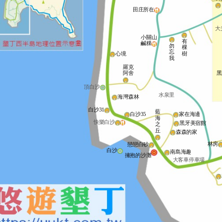
田庄所在
大
小關山
有
鹹粿
勿
棵
忘
樹
心境
我
羅克
阿舍
頂白沙
水泉里
海灣森林
白沙31
藍
白沙35
家在海邊
海
快樂白沙
黑牙美宿館
之
丘
森森的家
林房
戀戀白砂
白沙
南島海趣
擁抱的沙灘
大客車停車場