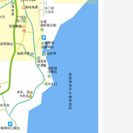
海
海味海產
核三廠
世
大風車
界
光里
大光
國小
台電
南部展示館
富美餐廳
後壁湖
黑皮家族
遊艇碼頭
南勇浮潛
星砂灣
海世界
半潛艇
後壁湖
浮潛區
後
壁
湖
出水口
海
洋
米克。居
生
卡米克
物
保
護
水月泉
區
貓鼻頭公園