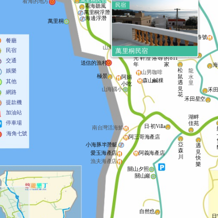
萬里桐民宿
之謎
看海的地方
海
米
民宿
看海聽風
德和里
山水
葵
萬里桐浮潛
得園
田園
李莎小鎮
海邊浮潛
自然也
萬里桐
牧羊人
肥春號
餐廳
黎
夏
雲
夏
拉
漫
呆
媚
山海里
民宿
萬里桐民宿
好
日
杉
之
維
山
呆
境
龍水灣
光
軒
澄
洛
尋
的
811
交通
送信的漁村
年
家
海
松
娛樂
龍
山男咖啡
極景
鼠
水
阿娟
森山鹹粿
其他
遇
里
小吃
見
山海國小
禾
網路
花
禾田星空
提款機
加油站
湖畔
停車場
佳苑
日‧初Villa
南台灣活海鮮
海角七號
阿三哥海產店
亞
小海豚半潛艇
遇
森
見
阿義海產店
愛玉海產店
川
快
漁夫海產店
樂
關山夕照
關山巖
自然也
日