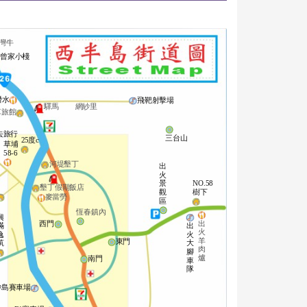
灣牛
曾家小棧
潛水
飛靶射擊場
驛馬
網紗里
車旅館
去旅行
三台山
25度c
草埔
58-6
河堤墾丁
出
火
景
NO.58
墾丁假期飯店
觀
樹下
麥當勞
區
恆春鎮內
興
出
西門
出
滿
火
火
逸
羊
東門
大
筑
肉
腳
爐
南門
車
隊
砂島賽車場