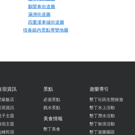
鵝鑾鼻街道圖
滿洲街道圖
四重溪車城街道圖
恆春鎮內景點導覽地圖
住宿資訊
景點
遊樂導引
星級飯店
必遊景點
墾丁社區生態旅遊
民宿資訊
戲水景點
墾丁水上活動
親子主題
墾丁潛水活動
美食情報
情侶主題
墾丁衝浪活動
墾丁美食
包棟民宿
墾丁遊樂園區