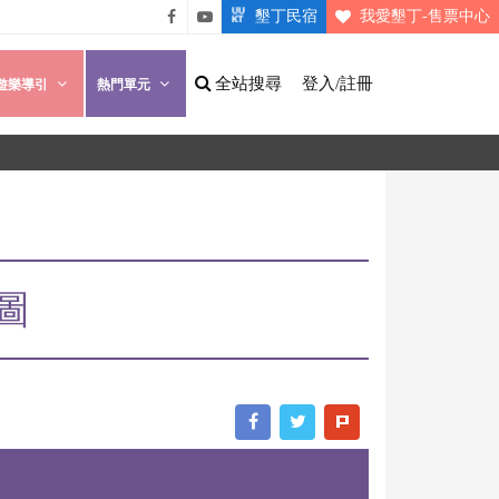
墾丁民宿
我愛墾丁-售票中心
悠遊
悠遊
墾丁
墾丁
全站搜尋
登入/註冊
遊樂導引
熱門單元
粉絲
影片
團
介紹
圖