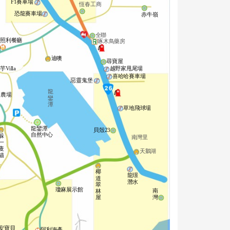
F1賽車場
恆春工商
恐龍賽車場
赤牛嶺
全聯
照利餐廳
啄木鳥藥房
迪噢
尋寶屋
芋Villa
越野家甩尾場
喜哈哈賽車場
惡靈鬼堡
龍
田農場
鑾
潭
草地飛球場
龍鑾潭
貝殼23
自然中心
躲
南灣里
一
隻
天鵝湖
貓
椰
龍璟
道
潛水
翠
瓊麻展示館
南
林
灣
屋
安寶貝
阿利海產