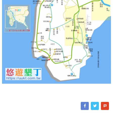
森
見
阿義海產店
愛玉海產店
川
快
漁夫海產店
椰
樂
龍璟
道
關山夕照
潛水
翠
關山巖
瓊麻展示館
南
林
灣
屋
自然也
日安寶貝
阿利海產
田庄所在
海
海味海產
核三廠
世
大風車
界
大光里
大光
國小
台電
小關山
有
南部展示館
鹹粿
富美餐廳
勿
棵
忘
樹
心境
我
羅克
後壁湖
阿舍
黑皮家族
遊艇碼頭
頂白沙
南勇浮潛
星砂灣
水泉里
海灣森林
海世界
半潛艇
白沙31
藍
白沙35
家在海邊
後壁湖
海
浮潛區
快樂白沙
黑牙美宿館
之
後
丘
壁
森森的家
湖
出水口
海
林房
戀戀白砂
洋
白沙
南島海趣
米克。居
擁抱的沙灘
生
大客車停車場
卡米克
物
保
護
水月泉
區
貓鼻頭公園