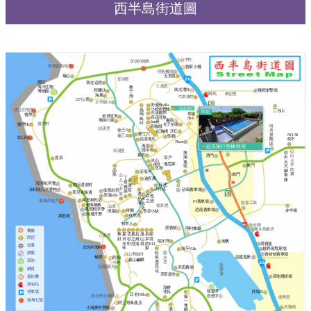
西半島街道圖
台灣牛
送信的鐵橋
辦喜宴的地方
曾家小棧
恆春機場
五里庭
龜山
茄湖里
國立
我在這裡
仁壽里
海洋生物
墾
南北潛水
飛靶射擊場
阿爾法
博物館
丁
驛馬
網紗里
海風
灣
汽車旅館
22°山居
太平國小
旁邊有villa
一起去旅行
小粉舍輕旅
蟲
休息的地方
三台山
25度c
民宿
水漾會館
草埔
鳴
後灣
初見恆美
蒔花澄旅
58-6
鳥
象廚
寧靜の家
Inn巷
叫
後灣村
後灣36
丸子的家
河堤墾丁
出
禾咖啡
頭溝里
金三 I
火
沃丘
紅旅棧
墾丁六
景
NO.58
金三 II
聖都
墾丁假期飯店
吹口琴
花漾非凡
觀
樹下
Three
麥當勞
區
海棠
一起去旅行包棟民宿
恆春鎮內
隱半島
四溝里
興
新宿
出
西門
出
滿
草戶
星辰
火
沐山
火
逸
逸墅家
沐澄
羊
東門
大
筑
伍叁
肉
晶
腳
安堤卡
爐
南門
龍
車
山
丁
迦百農
隊
上
幸
香
清淨海浮潛
小
日‧述
悠活渡假村
庭
運
雅
小日述
木
水到魚行浮潛館
砂島賽車場
園
草
衞星叔宿
築
草兒在海邊
屋
遇
美蒲villa
白色
見
禾
萬里桐民宿
之謎
看海的地方
F1賽車場
海
恆春工商
米
看海聽風
德和里
山水
葵
萬里桐浮潛
恐龍賽車場
赤牛嶺
得園
田園
李莎小鎮
海邊浮潛
自然也
萬里桐
牧羊人
全聯
肥春號
照利餐廳
啄木鳥藥房
餐廳
黎
夏
雲
夏
拉
漫
呆
媚
山海里
民宿
好
日
杉
之
維
山
呆
境
龍水灣
迪噢
光
軒
澄
洛
尋
的
811
尋寶屋
交通
送信的漁村
年
家
海芋Villa
越野家甩尾場
松
娛樂
龍
山男咖啡
喜哈哈賽車場
極景
惡靈鬼堡
鼠
水
阿娟
森山鹹粿
其他
遇
里
小吃
龍
見
山海國小
禾田農場
網路
鑾
花
禾田星空
潭
草地飛球場
提款機
加油站
湖畔
龍鑾潭
停車場
佳苑
貝殼23
日‧初Villa
南台灣活海鮮
自然中心
躲
南灣里
海角七號
一
阿三哥海產店
隻
天鵝湖
亞
小海豚半潛艇
遇
貓