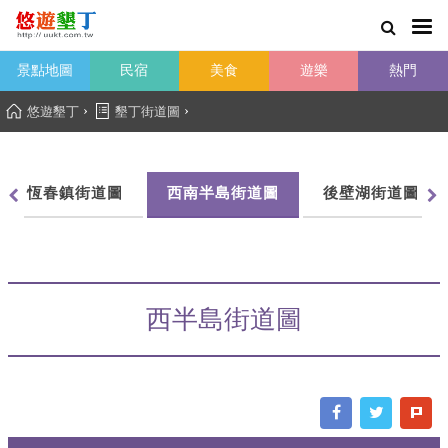
景點地圖
民宿
美食
遊樂
熱門
›
›
悠遊墾丁
墾丁街道圖
恆春鎮街道圖
西南半島街道圖
後壁湖街道圖
西半島街道圖