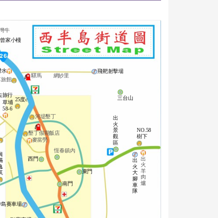
灣牛
曾家小棧
潛水
飛靶射擊場
驛馬
網紗里
車旅館
去旅行
三台山
25度c
草埔
58-6
河堤墾丁
出
火
景
NO.58
墾丁假期飯店
觀
樹下
麥當勞
區
恆春鎮內
興
出
西門
出
滿
火
火
逸
羊
東門
大
筑
肉
腳
爐
南門
車
隊
砂島賽車場