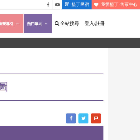
墾丁民宿
我愛墾丁-售票中心
悠遊
悠遊
墾丁
墾丁
全站搜尋
登入/註冊
遊樂導引
熱門單元
粉絲
影片
團
介紹
圖