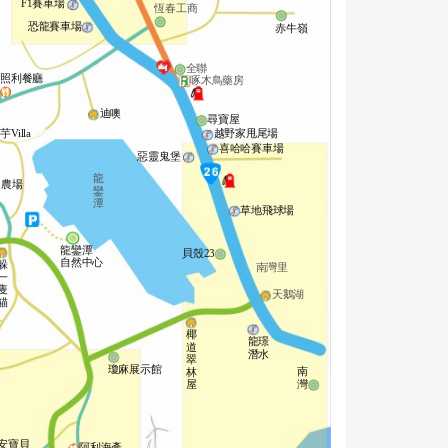
F1賽車場
恆春工商
恐龍賽車場
赤牛嶺
全聯
照利餐廳
啄木鳥藥房
迪噢
尋寶屋
芋Villa
越野家甩尾場
喜哈哈賽車場
惡靈鬼堡
龍
田農場
鑾
潭
草地飛球場
龍鑾潭
貝殼23
自然中心
躲
南灣里
一
隻
天鵝湖
貓
椰
龍璟
道
潛水
翠
瓊麻展示館
南
林
灣
屋
安寶貝
阿利海產