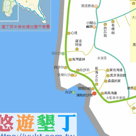
田庄所在
大
小關山
有
鹹粿
勿
棵
忘
樹
心境
我
羅克
阿舍
頂白沙
水泉里
海灣森林
白沙31
藍
白沙35
家在海邊
海
快樂白沙
黑牙美宿館
之
丘
森森的家
林房
戀戀白砂
白沙
南島海趣
擁抱的沙灘
大客車停車場