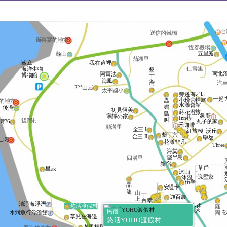
台
送信的鐵橋
辦喜宴的地方
恆春機場
五里庭
龜山
茄湖里
國立
我在這裡
仁壽里
海洋生物
墾
南北
阿爾法
博物館
丁
海風
灣
汽
22°山居
太平國小
旁邊有villa
一起
小粉舍輕旅
蟲
的地方
水漾會館
鳴
後灣
初見恆美
蒔花澄旅
鳥
象廚
寧靜の家
Inn巷
叫
後灣村
灣36
丸子的家
禾咖啡
頭溝里
金三 I
沃丘
紅旅棧
墾丁六
金三 II
聖都
口琴
花漾非凡
Three
海棠
隱半島
四溝里
新宿
草戶
星辰
沐山
逸墅家
沐澄
伍叁
晶
安堤卡
龍
山
丁
迦百農
上
幸
香
清淨海浮潛
小
日‧述
悠活渡假村
庭
運
雅
小日述
民宿
木
水到魚行浮潛館
園
草
衞星叔宿
築
草兒在海邊
屋
遇
悠活YOHO渡假村
美蒲villa
白色
見
禾