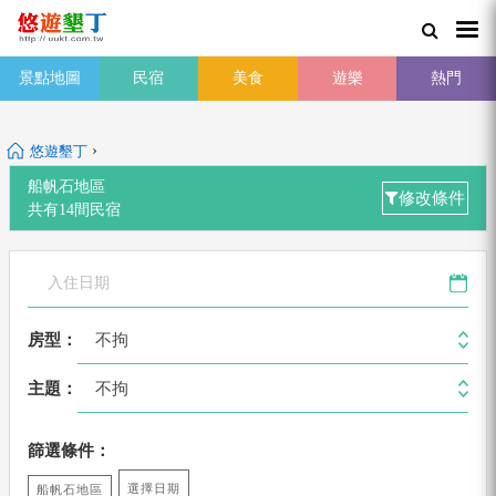
景點地圖
民宿
美食
遊樂
熱門
›
悠遊墾丁
船帆石地區
修改條件
共有
14
間
民宿
不拘
房型：
不拘
主題：
篩選條件：
選擇日期
船帆石地區