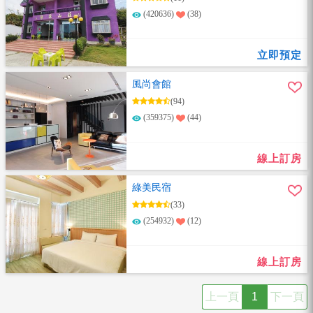
(420636)
(38)
立即預定
風尚會館
(94)
(359375)
(44)
線上訂房
綠美民宿
(33)
(254932)
(12)
線上訂房
上一頁
1
下一頁