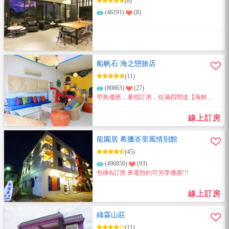
(8)
(46191)
(8)
船帆石 海之戀旅店
(11)
(80863)
(27)
早鳥優惠，暑假訂房，住滿四間送【海鮮
粥】，來電訂房享85折優惠~
線上訂房
龍園居 希臘峇里風情別館
(45)
(490850)
(93)
包棟&訂房 來電預約可另享優惠!!!
線上訂房
綠霖山莊
(11)