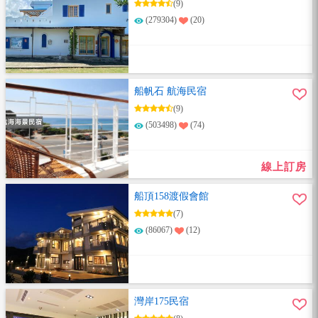
(9)
(279304)
(20)
船帆石 航海民宿
(9)
(503498)
(74)
線上訂房
船頂158渡假會館
(7)
(86067)
(12)
灣岸175民宿