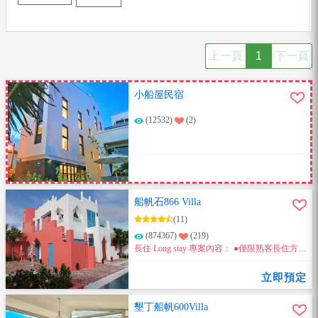
上一頁
1
下一頁
小船屋民宿
(12532)
(2)
船帆石866 Villa
(11)
(874367)
(219)
長住 Long stay 專案內容： ●僅限熟客長住方案
((詳細內容點開內頁說明))
立即預定
墾丁船帆600Villa