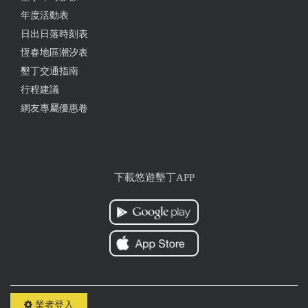
年度活動表
from google
日出日落時刻表
恆春地區潮汐表
2019-05-24 23:06:27
墾丁交通指南
行程建議
這兒環境舒適！ 有種遠離城市人群的休閒感！ 距離
墾丁大街驅車也不遠～ 老闆娘⋯⋯溫和有禮！ 老
網友專屬優惠卷
闆⋯⋯⋯豪邁灑脫！ 入住這兒⋯⋯有種回到家的感
覺！ 門外就是7-11便利至極⋯⋯ 老闆非常好客！ 可
以陪你談天說地！ 任何有關墾丁的點點滴滴⋯⋯ 閒
聊之下都可以得到了解☺️☺️
下載悠遊墾丁APP
from google
2019-04-25 16:27:19
假日去住了兩天，沒有墾丁大街的喧鬧，301有陽台
可以坐著看海，走出去就是7-11，然後離帆船石沙灘
很近，玩完可以直接回房沖洗！房間乾淨明亮！
業者登入