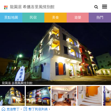
龍園居 希臘峇里風情別館
景點地圖
民宿
美食
遊樂
熱門
龍園居 峇里島風情別館
›
›
悠遊墾丁
墾丁民宿列表