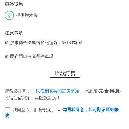
額外設施
提供脫水機
注意事項
※ 屏東縣合法民宿登記編號：第169號 ※
※ 民宿門口有免費停車場
匯款訂房
請務必詳閱，「
民宿網頁共同訂房需知
」您必須
‧完‧全‧同‧意‧
民宿住宿規定，再匯款訂房！
我同意以上訂房規定。
← 勾選我同意，即可顯示匯款帳
號