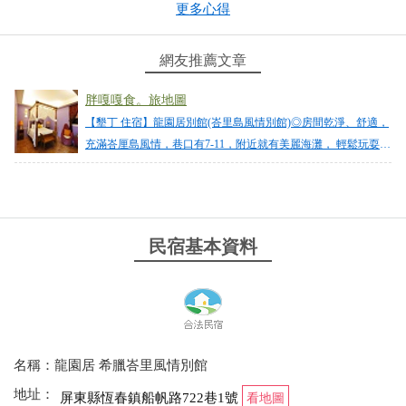
更多心得
from google
網友推薦文章
2024-05-02 18:27:06
胖嘎嘎食。旅地圖
連假難訂房，還好有訂到這家位於船帆石的民宿，老
【墾丁 住宿】龍園居別館(峇里島風情別館)◎房間乾淨、舒適，
闆老闆娘很親切，房間冷氣很涼，熱心服務！路口就
充滿峇厘島風情，巷口有7-11，附近就有美麗海灘， 輕鬆玩耍於
有小七，早餐沒什麼選擇，只有一家路邊攤。
無敵海景中
from google
民宿基本資料
2024-02-12 09:20:15
住過峇里島風房間，空間很大行李箱打開還有很多空
間，四人房有客廳、三人房有木地板空間聊天休息遊
戲，舒適乾淨闆娘人好親切，會再回訪
名稱：龍園居 希臘峇里風情別館
from google
地址：
屏東縣恆春鎮船帆路722巷1號
看地圖