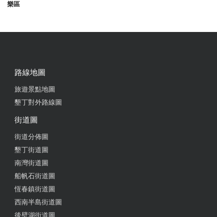
2021-04-18 15:41:09
樂區
老闆老闆娘非常親切
from google
2020-08-02 21:33:07
路線地圖
乾淨！ 舒適！床跟寢具都相當好，睡的蠻舒服。 另
旅遊景點地圖
外離海邊相當近，走出去就是7-11非常方便 。到墾丁
墾丁對外路線圖
大街也近
街道圖
from google
街道分佈圖
墾丁街道圖
2020-08-02 04:20:50
南灣街道圖
船帆石街道圖
舒適、寬敞、明亮
恆春鎮街道圖
西南半島街道圖
後壁湖街道圖