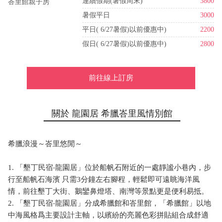
連續假期(暑假周末)
3800
峇里館親子房
暑假平日
3000
平日( 6/27暑假)以前優惠中)
2200
假日( 6/27暑假)以前優惠中)
2800
前往線上訂房
關於 龍園居 希臘峇里風情別館
希臘浪漫～峇里悠閒～
1. 「墾丁民宿‧龍園居」位於船帆石附近的一處靜謐小巷內，步
行至船帆石海濱 只需3分鐘左右腳程，輕鬆即可遠眺海洋風
情，前往墾丁大街、鵝鑾鼻燈塔、南灣等景點更是便利易抵。
2. 「墾丁民宿‧龍園居」分成希臘館和峇里館，「希臘館」以地
中海風格爲主要設計主軸，以繽紛的亮麗色彩拼貼組合成舒適