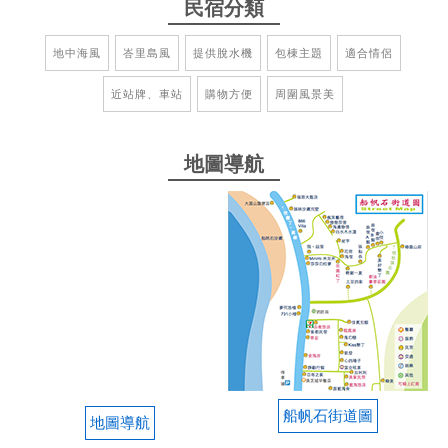
民宿分類
方便
地中海風
峇里島風
提供脫水機
包棟主題
適合情侶
from google
近站牌、車站
購物方便
周圍風景美
2022-10-31 19:22:15
住宿體驗整體來說不錯！ 1.在便利商店後面，買東西
地圖導航
很便利。 2.斜對面就是船帆石沙灘。 3.房間漂亮、設
施齊全。 4.店家提供沖水洗裝備服務。 5.美中不足就
是停車空間就有點擠了。
from google
2022-09-19 06:17:34
乾淨舒服的房間，雖然有螞蟻但是不是會咬人的紅螞
蟻，不影響住宿品質。 有停車場離海邊近，完全可
船帆石街道圖
以！
地圖導航