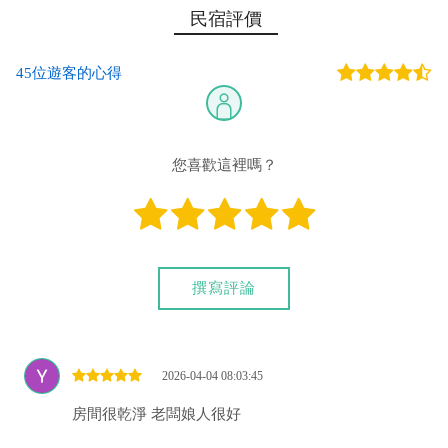
電匯訂金：恆春農會本部 代號：620 戶名：龔益德 電匯
民宿評價
帳號：0004-2220-644211
45位遊客的心得
您也可以利用這幾個常用的網路ATM匯款： [
郵局ATM
]、 [
彰銀
ATM
]、 [
一銀ATM
]
(以上三個銀行網路ATM只是方便網友直接連結，並不代表民
宿有提供該銀行匯款帳號喔。) 匯入任何款項後，請記得與業者
您喜歡這裡嗎？
連絡喔！
撰寫評論
2026-04-04 08:03:45
房間很乾淨 老闆娘人很好