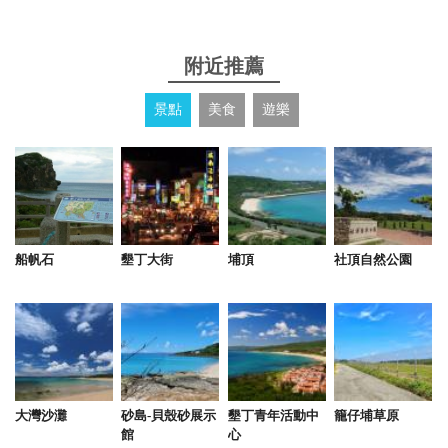
from google
附近推薦
2022-08-03 04:45:09
景點
美食
遊樂
房間內就可以看到海景很美，景色絕對超過五星評
價！房間乾淨，寬敞舒適，重點是夏天冷氣也吹得很
涼！地點方便、旅遊體驗佳下次還會想去住宿~！
from google
船帆石
墾丁大街
埔頂
社頂自然公園
2022-06-26 01:44:03
老闆很熱情 房間還算乾淨 可以在陽台吃東西吹風 但
是看的景不多 會被前面的房子擋住
from google
大灣沙灘
砂島-貝殼砂展示
墾丁青年活動中
籠仔埔草原
2022-06-20 20:05:16
館
心