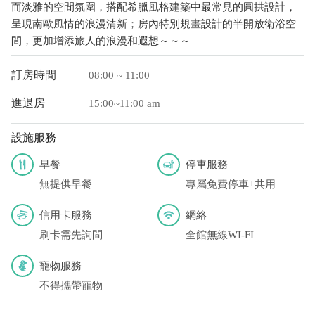
而淡雅的空間氛圍，搭配希臘風格建築中最常見的圓拱設計，
呈現南歐風情的浪漫清新；房內特別規畫設計的半開放衛浴空
間，更加增添旅人的浪漫和遐想～～～
訂房時間
08:00 ~ 11:00
進退房
15:00~11:00 am
設施服務
早餐
停車服務
無提供早餐
專屬免費停車+共用
信用卡服務
網絡
刷卡需先詢問
全館無線WI-FI
寵物服務
不得攜帶寵物