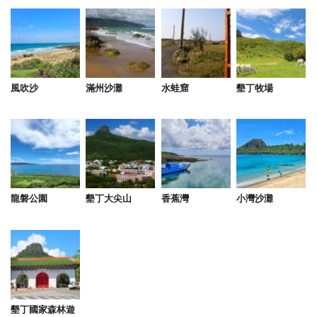
老闆老闆娘超親切！房間非常的乾淨整齊，一進去就
有希臘風格的感覺，房間的舒適度也很棒
from google
風吹沙
滿州沙灘
水蛙窟
墾丁牧場
2021-11-13 08:34:48
一個月去幾次！老闆的價格會不一樣亂開……
from google
龍磐公園
墾丁大尖山
香蕉灣
小灣沙灘
2021-07-15 07:31:52
老闆很熱心，老闆娘很親切，房間整潔乾淨，休閒度
假住宿的好地方
from google
墾丁國家森林遊