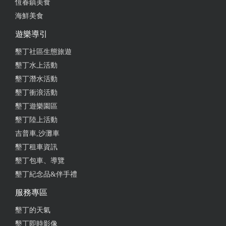
恆春鎮美食
海鮮美食
老闆娘很親切，離墾丁大街超近～ 前面過馬路就是海
灘，超方便！ 我們住4人房，房間超大，還有小客廳
遊樂導引
可以看電視.吃宵夜，不用擔心把床用髒的問題～ 空
墾丁社區生態旅遊
間夠大如果住到6人完全沒有問題
墾丁水上活動
from google
墾丁潛水活動
墾丁衝浪活動
墾丁遊樂園區
2019-09-26 09:28:07
墾丁陸上活動
特色民宿，包棟兩晚， 闆娘超熱情的膩， 房間乾淨
吉普車,沙灘車
無菸室， 價位適中， 離大街也近， 五星推薦，
墾丁租車資訊
好！！！！ 2019.09
墾丁包車、導覽
from google
墾丁紀念品&伴手禮
服務專區
2019-06-28 16:15:36
墾丁的天氣
房間很乾淨
墾丁即時影像