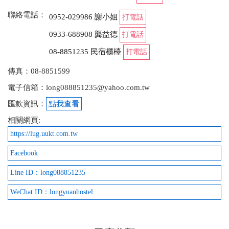
2024-02-12 09:18:31
聯絡電話：
0952-029986 謝小姐
打電話
房間空間真的很大！四人房甚至還有一個小客廳！ 服
0933-688908 龔益德
打電話
務人員也很親切～一進到民宿櫃檯阿姨就很熱情的招
08-8851235 民宿櫃檯
打電話
呼
傳真：08-8851599
from google
電子信箱：long088851235@yahoo.com.tw
匯款資訊：
點我查看
2023-09-30 18:32:26
相關網頁:
房間坪數夠大，有分標準床跟加大床，非常適合親子
https://lug.uukt.com.tw
跟情侶，鬧中取靜，對面就有沙灘，跟7-11，老闆親
切，值得再訪
Facebook
Line ID：long088851235
from google
WeChat ID：longyuanhostel
2023-09-03 18:19:42
老板人很好，民宿馬路右前側 即有一個小海灣，玩水