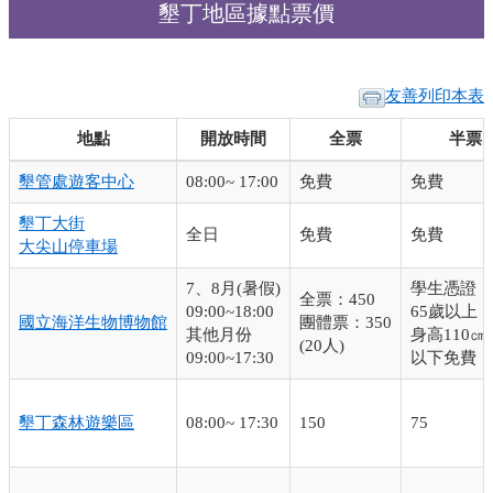
墾丁地區據點票價
友善列印本表
地點
開放時間
全票
半票
墾管處遊客中心
08:00~ 17:00
免費
免費
墾丁大街
全日
免費
免費
大尖山停車場
7、8月(暑假)
學生憑證：2
全票：450
09:00~18:00
65歲以上：
國立海洋生物博物館
團體票：350
其他月份
身高110㎝
(20人)
09:00~17:30
以下免費
墾丁森林遊樂區
08:00~ 17:30
150
75