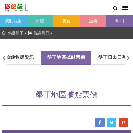
景點地圖
民宿
美食
遊樂
熱門
›
›
悠遊墾丁
隨身資訊
墾丁旅遊救援資訊
墾丁地區據點票價
墾丁日出日落時
墾丁地區據點票價