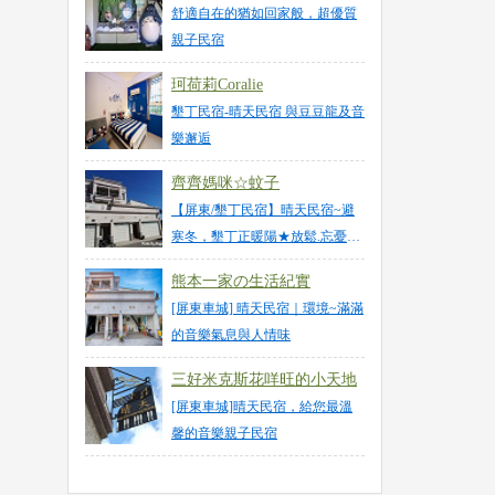
舒適自在的猶如回家般，超優質
親子民宿
珂荷莉Coralie
墾丁民宿-晴天民宿 與豆豆龍及音
樂邂逅
齊齊媽咪☆蚊子
【屏東/墾丁民宿】晴天民宿~避
寒冬，墾丁正暖陽★放鬆.忘憂
Let`s Go!
熊本一家の生活紀實
[屏東車城] 晴天民宿｜環境~滿滿
的音樂氣息與人情味
三好米克斯花咩旺的小天地
[屏東車城]晴天民宿，給您最溫
馨的音樂親子民宿