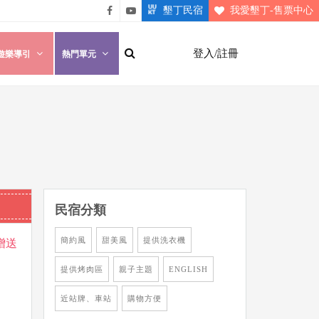
墾丁民宿
我愛墾丁-售票中心
悠遊
悠遊
墾丁
墾丁
登入/註冊
遊樂導引
熱門單元
粉絲
影片
團
介紹
民宿分類
簡約風
甜美風
提供洗衣機
贈送
提供烤肉區
親子主題
ENGLISH
近站牌、車站
購物方便