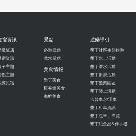
住宿資訊
景點
遊樂導引
星級飯店
必遊景點
墾丁社區生態旅遊
民宿資訊
戲水景點
墾丁水上活動
親子主題
墾丁潛水活動
美食情報
情侶主題
墾丁衝浪活動
墾丁美食
包棟民宿
墾丁遊樂園區
恆春鎮美食
墾丁陸上活動
海鮮美食
吉普車,沙灘車
墾丁租車資訊
墾丁包車、導覽
墾丁紀念品&伴手禮