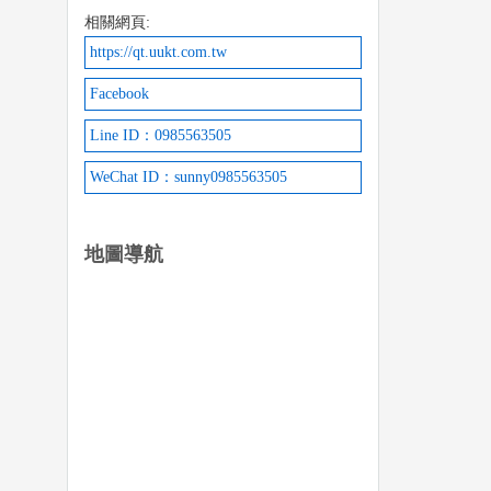
相關網頁:
https://qt.uukt.com.tw
Facebook
Line ID：0985563505
WeChat ID：sunny0985563505
地圖導航