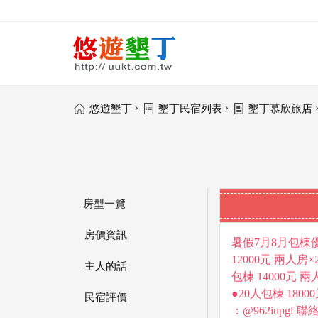
›
›
悠遊墾丁
墾丁民宿列表
墾丁慕欣旅店
房型一覽
房價資訊
暑假7月8月包棟優惠
12000元 兩人房×
主人的話
包棟 14000元 兩
●20人包棟 180
民宿評價
：@962iupgf 聯