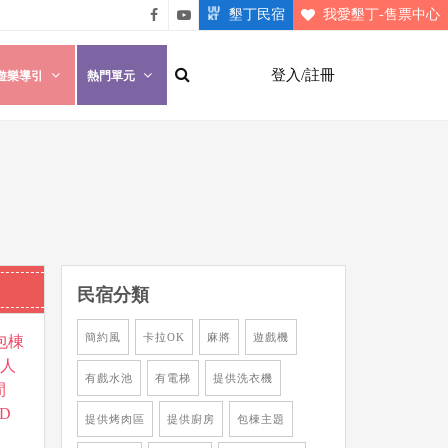
墾丁民宿
我愛墾丁-售票中心
悠遊
悠遊
墾丁
墾丁
登入/註冊
遊樂導引
熱門單元
粉絲
影片
團
介紹
民宿分類
簡約風
卡拉OK
麻將
遊戲機
包棟
6人
有戲水池
有電梯
提供洗衣機
間
D
提供烤肉區
提供廚房
包棟主題