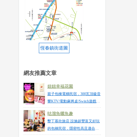
恆春鎮街道圖
網友推薦文章
妞妞幸福花園
親子包棟電梯民宿，300瓦頂級音
響KTV/電動麻將桌/Switch遊戲機
等多項親子設施，20人平價包棟
咕溜魚曬魚趣
住宿推薦
墾丁慕欣旅店 設施超豐富又好玩
的包棟民宿，隱密性高且適合朋
友/親子/家庭旅遊