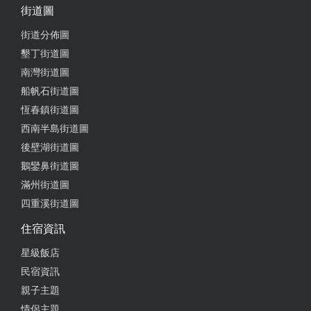
街道圖
ktv，兒童戲水池,球池，還能在外面BBQ,大家都讚不
絕口，下次大家都說還要再來這邊包棟過夜
街道分佈圖
墾丁街道圖
from google
南灣街道圖
船帆石街道圖
2022-07-31 04:16:41
恆春鎮街道圖
價錢合理晚上安靜這個預算的理想住宿點
西南半島街道圖
後壁湖街道圖
from google
鵝鑾鼻街道圖
滿州街道圖
2022-07-26 04:39:31
四重溪街道圖
老板娘很親切，想玩什麼跟老板娘說她都會幫忙處
住宿資訊
理，她們有跟很多業者配合，有優惠跟招待！有任何
星級飯店
問題，老板娘都很會熱情的幫忙答覆與幫助！
民宿資訊
from google
親子主題
情侶主題