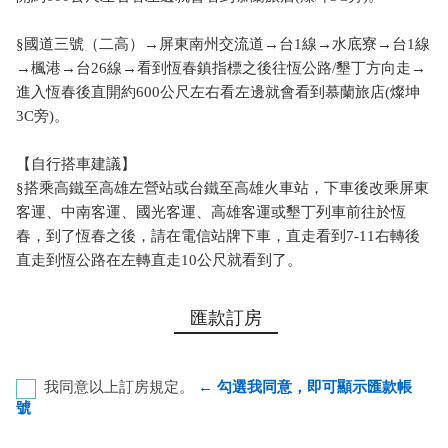
§國道三號（二高）→屏東南州交流道→台1線→水底寮→台1線
→楓港→台26線→看到恆春鎮指標之後往恆公路/墾丁方向走→
進入恆春後直開約600公尺左右看左邊就會看到慕蘭旅店(燦坤
3C旁)。
【自行搭車建議】
§搭乘高鐵至高雄左營站或台鐵至高雄火車站，下車後改乘屏東
客運、中南客運、國光客運、高雄客運或墾丁列車前往於恆
春，到了恆春之後，請在電信站牌下車，直走看到7-11右轉後
直走到恆公路在左轉直走10公尺就看到了。
匯款訂房
我同意以上訂房規定。
← 勾選我同意，即可顯示匯款帳
號