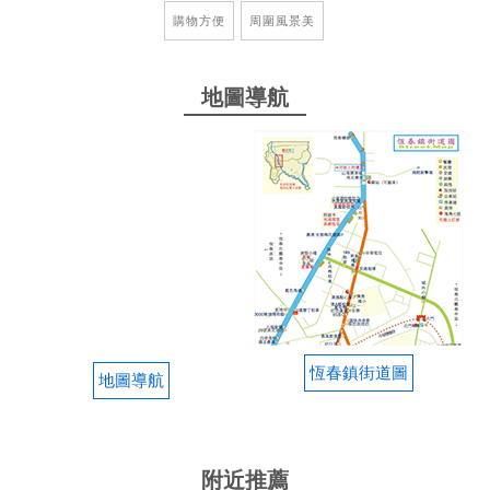
都滿乾淨的還有電梯非常方便 整體感覺很新 闆娘也
購物方便
周圍風景美
是有問必答隨時找得到人 下次來墾丁一定會想再來
住！
地圖導航
from google
2023-08-21 19:38:49
房間乾淨、配備完整、還會再來哦！
from google
2023-06-11 19:07:05
恆春鎮街道圖
地圖導航
老闆娘很美很年輕，也會立即協助解決問題，很開心
的住宿體驗，下次有機會來玩，肯定再次入住……♡
from google
附近推薦