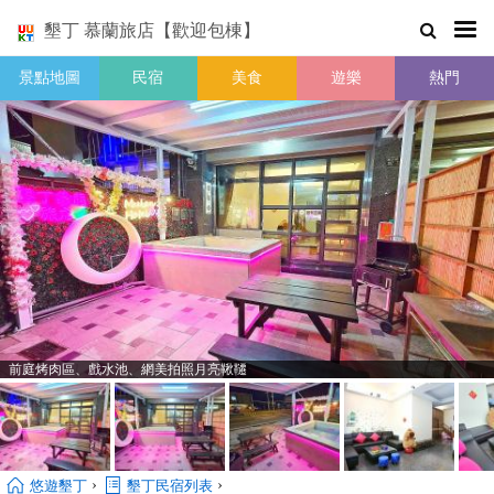
墾丁 慕蘭旅店【歡迎包棟】
景點地圖
民宿
美食
遊樂
熱門
前庭烤肉區、戲水池、網美拍照月亮鞦韆
›
›
悠遊墾丁
墾丁民宿列表