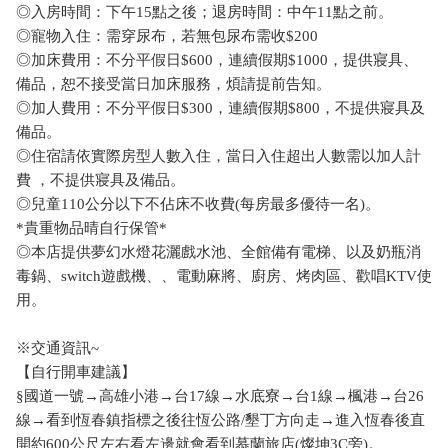
◎入房時間：下午15點之後；退房時間：中午11點之前。
◎寵物入住：需穿尿布，若無包尿布需收$200
◎加床費用：不分平假日$600，連續假期$1000，提供寢具、
備品，恕不接受當日加床服務，煩請提前告知。
◎加人費用：不分平假日$300，連續假期$800，不提供寢具及
備品。
◎住宿請依實際房型人數入住，當日入住超出人數需以加人計
費 ，不提供寢具及備品。
◎兒童110公分以下不佔床不收費(每房最多優待一名)。
*貴重物品晴自行保管*
◎本店提供夢幻水燈花灑戲水池、全館備有電梯、以及奶瓶消
毒鍋、switch遊戲機、、電動麻將、廚房、烤肉區、歡唱KTV使
用。
※交通資訊~
【自行開車建議】
§國道一號→高雄小港→台17線→水底寮→台1線→楓港→台26
線→看到恆春鎮指標之後往恆公路/墾丁方向走→進入恆春後直
開約600公尺左右看左邊就會看到慕蘭旅店(燦坤3C旁)。