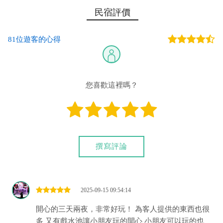
彰化銀行-恆春分行 代號：009 帳號：8348-51-113971-
民宿評價
00 戶名：林惠鈴
81位遊客的心得
您也可以利用這幾個常用的網路ATM匯款： [
郵局ATM
]、 [
彰銀
ATM
]、 [
一銀ATM
]
(以上三個銀行網路ATM只是方便網友直接連結，並不代表民
宿有提供該銀行匯款帳號喔。) 匯入任何款項後，請記得與業者
您喜歡這裡嗎？
連絡喔！
撰寫評論
2025-09-15 09:54:14
開心的三天兩夜，非常好玩！ 為客人提供的東西也很
多 又有戲水池讓小朋友玩的開心 小朋友可以玩的也