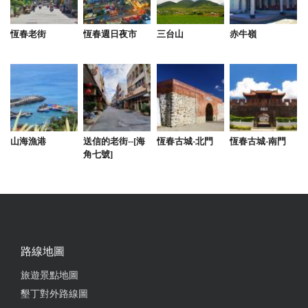
恆春老街
恆春週日夜市
三台山
赤牛嶺
2022-12-15 02:22:47
很棒，環境很舒服 民宿人員很親切 一定會再回來住
❤️
from google
山海漁港
送信的老街--[海
恆春古城-北門
恆春古城-南門
2022-10-24 18:20:00
角七號]
此次之旅來慶祝小兒子週歲生日
from google
2022-09-20 08:06:35
路線地圖
星期日在這邊住宿一天，老闆娘超熱情的，也很客
旅遊景點地圖
氣，還請我們吃在地特色滷味，民宿設施更讚，除了
墾丁對外路線圖
最新遊戲機，還有電動麻將桌,還有大家最喜歡的唱