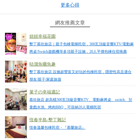
更多心得
環境非常優美，且民宿內設施多，停車可以停對面家
具行一天100元算是非常方便
網友推薦文章
from google
妞妞幸福花園
墾丁慕欣旅店｜親子包棟電梯民宿，300瓦頂級音響KTV/電動麻
2024-06-11 14:32:43
將桌/Switch遊戲機等多項親子設施，20人平價包棟住宿推薦
老闆娘人超好，設備齊全環境乾淨。
咕溜魚曬魚趣
from google
墾丁慕欣旅店 設施超豐富又好玩的包棟民宿，隱密性高且適合
朋友/親子/家庭旅遊
2024-06-08 15:16:35
菓子の幸福週記
慕欣旅店 超高檔300瓦頂級音響KTV、電動麻將桌、switch、兒
闆娘服務親切，環境很乾淨舒適
童戲水池、烤肉BBQ，可容納20人電梯民宿
from google
恆春半島-墾丁雜記
恆春溫馨包棟民宿・『慕蘭旅店』
2024-06-02 17:08:40