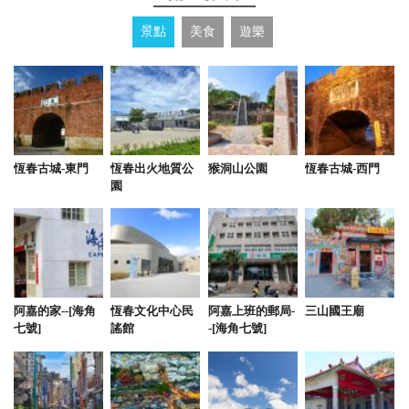
2023-03-23 07:19:54
景點
美食
遊樂
老闆娘人很好 房間乾淨，簡約風格讓人很舒服
from google
2023-02-15 18:09:20
恆春古城-東門
恆春出火地質公
猴洞山公園
恆春古城-西門
園
年輕老闆娘很親切，乾淨的民宿，整潔清爽，入住後
覺得真的物超所值……，衷心推薦
from google
2022-12-20 21:16:37
阿嘉的家--[海角
恆春文化中心民
阿嘉上班的郵局-
三山國王廟
七號]
謠館
-[海角七號]
老闆娘年輕 超熱情 民宿內電動過山車麻將桌 KTV設
備一級棒 玩的太嗨 忘記拍照了…
from google