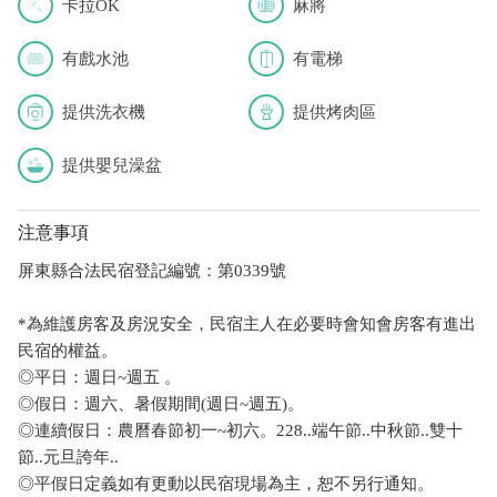
卡拉OK
麻將
有戲水池
有電梯
提供洗衣機
提供烤肉區
提供嬰兒澡盆
注意事項
屏東縣合法民宿登記編號：第0339號
*為維護房客及房況安全，民宿主人在必要時會知會房客有進出
民宿的權益。
◎平日：週日~週五 。
◎假日：週六、暑假期間(週日~週五)。
◎連續假日：農曆春節初一~初六。228..端午節..中秋節..雙十
節..元旦誇年..
◎平假日定義如有更動以民宿現場為主，恕不另行通知。