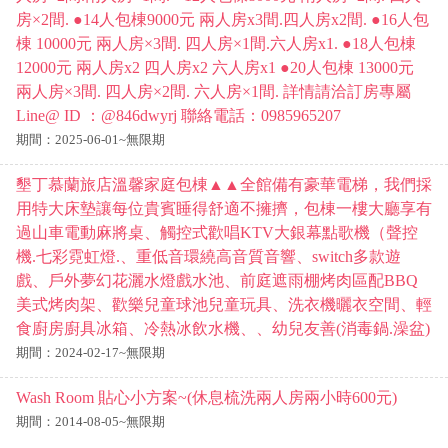
房×2間. ●14人包棟9000元 兩人房x3間.四人房x2間. ●16人包
棟 10000元 兩人房×3間. 四人房×1間.六人房x1. ●18人包棟
12000元 兩人房x2 四人房x2 六人房x1 ●20人包棟 13000元
兩人房×3間. 四人房×2間. 六人房×1間. 詳情請洽訂房專屬
Line@ ID ：@846dwyrj 聯絡電話：0985965207
期間：2025-06-01~無限期
墾丁慕蘭旅店溫馨家庭包棟▲▲全館備有豪華電梯，我們採
用特大床墊讓每位貴賓睡得舒適不擁擠，包棟一樓大廳享有
過山車電動麻將桌、觸控式歡唱KTV大銀幕點歌機（聲控
機.七彩霓虹燈.、重低音環繞高音質音響、switch多款遊
戲、戶外夢幻花灑水燈戲水池、前庭遮雨棚烤肉區配BBQ
美式烤肉架、歡樂兒童球池兒童玩具、洗衣機曬衣空間、輕
食廚房廚具冰箱、冷熱冰飲水機、、幼兒友善(消毒鍋.澡盆)
期間：2024-02-17~無限期
Wash Room 貼心小方案~(休息梳洗兩人房兩小時600元)
期間：2014-08-05~無限期