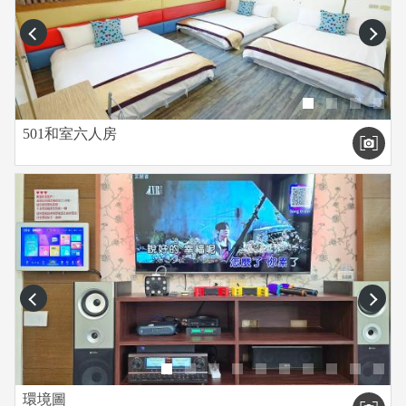
prev
next
501和室六人房
prev
next
環境圖