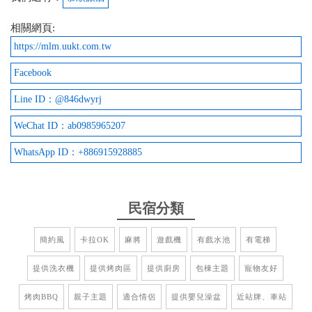
2023-09-17 22:13:37
相關網頁:
最近期入住了讓我覺得印象深刻的包棟民宿，這家民
https://mlm.uukt.com.tw
宿的老板娘真的非常年輕，她的熱情讓我留下超級深
Facebook
刻的印象。 老板娘非常親切和周到，還很仔細的跟我
們介紹了民宿的各種設施和周邊的景點，確保我們的
Line ID：@846dwyrj
住宿體驗無懈可擊。她的專業程度和對細節的關注讓
WeChat ID：ab0985965207
我感到非常安心畢竟還是有去過很雷的飯店。 總之，
這次入住這家民宿是一次非常難得的體驗。老板娘的
WhatsApp ID：+886915928885
熱情和專業，優質的設施麻將桌、KTV、遊戲機等
等..讓我們度過了一個難以忘懷的假期。期待再次光
臨！
民宿分類
from google
簡約風
卡拉OK
麻將
遊戲機
有戲水池
有電梯
2023-08-21 23:13:05
提供洗衣機
提供烤肉區
提供廚房
包棟主題
寵物友好
服務親切 又體貼 設備很多有遊戲機 電動麻將桌 KTV
烤肉BBQ
親子主題
適合情侶
提供嬰兒澡盆
近站牌、車站
燒烤架 等等的整天在室內也不會無聊 房間廁所等等