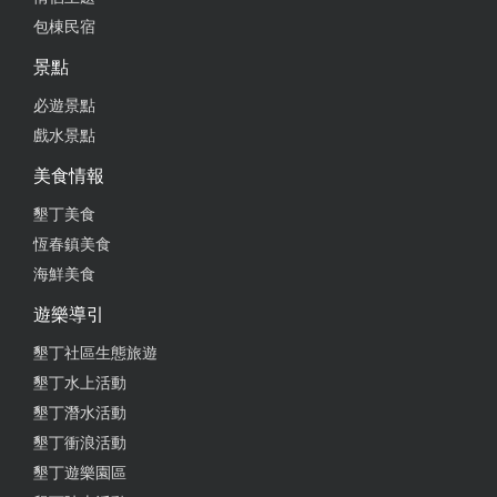
包棟民宿
2022-07-12 04:37:01
景點
老闆娘親切 住在這很開心 停車也方便 建議包棟
必遊景點
from google
戲水景點
美食情報
2022-07-04 02:38:03
墾丁美食
老闆娘很親切，環境整潔明亮，適合全家親子朋友聚
恆春鎮美食
會好地方。
海鮮美食
from google
遊樂導引
墾丁社區生態旅遊
2022-03-14 06:50:35
墾丁水上活動
墾丁潛水活動
便宜實惠，老闆待人親切
墾丁衝浪活動
from google
墾丁遊樂園區