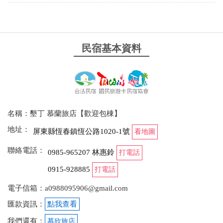
老闆娘是位20多的年輕又漂亮的小美女.不但人很好又
不吝嗇跟朋友們閒聊.讓人感覺真的很好喔..環境又乾
淨也讓人有一種很舒服的感覺..地點就在路邊又好找
附近又是恆春夜市可逛逛....推...大力推薦的好民宿
民宿基本資料
from google
2024-04-10 19:45:12
名稱：墾丁 慕蘭旅店【歡迎包棟】
親切溫馨的旅店，值得一住再住
地址：
屏東縣恆春鎮恆公路1020-1號
看地圖
from google
聯絡電話：
0985-965207 林惠鈴
打電話
2023-12-02 18:25:58
0915-928885
打電話
老板娘漂亮又親切 房間乾淨舒適
電子信箱：a0988095906@gmail.com
匯款資訊：
點我查看
from google
我們還有：
慕欣旅店