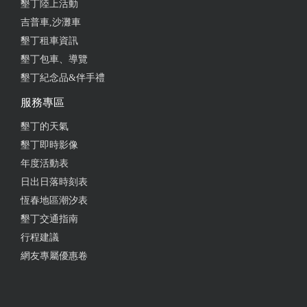
墾丁陸上活動
2021-12-22 16:42:57
吉普車,沙灘車
墾丁租車資訊
老闆娘親切，乾淨舒適的民宿！ 旁邊200公尺就是麥
墾丁包車、導覽
當勞還有便利超商，很方便！
墾丁紀念品&伴手禮
from google
服務專區
墾丁的天氣
2021-11-01 02:56:30
墾丁即時影像
這次因人數較多，協調後老闆娘盡全力幫助我們，讓
年度活動表
這次旅行完美落幕， 從詢問房價到確定住宿完退房，
日出日落時刻表
都很用心，當晚我們有烤肉，老闆娘還協助幫我們煮
恆春地區潮汐表
一鍋雞湯，下回有機會去玩，第一考量的民宿業者 謝
墾丁交通指南
謝老闆娘 愛❤️妳
行程建議
from google
網友專屬優惠卷
2021-10-23 08:57:36