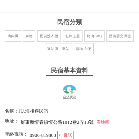
民宿分類
簡約風
麻將
提供洗衣機
包棟主題
烤肉BBQ
提供嬰兒澡盆
近站牌、車站
購物方便
民宿基本資料
名稱：JU.海相遇民宿
地址：
屏東縣恆春鎮恆公路1012巷2弄13號
看地圖
聯絡電話：
0906-819803
打電話