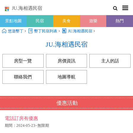
JU.海相遇民宿
景點地圖
民宿
美食
遊樂
熱門
›
›
›
悠遊墾丁
墾丁民宿列表
JU.海相遇民宿
JU.海相遇民宿
房型一覽
房價資訊
主人的話
聯絡我們
地圖導航
優惠活動
電話訂房有優惠
期間：2024-05-23~無限期