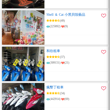
Shell ＆ Cat 小黑貝殼藝品
(49)
(225892)
(9)
和欣租車
(37)
(309151)
(21)
瘋墾丁租車
(34)
(442914)
(69)