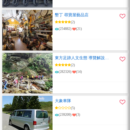
墾丁 尋寶屋藝品店
(2)
(254882)
(21)
東方足跡人文生態 導覽解說團
隊
(2)
(282326)
(14)
大象車隊
(5)
(239209)
(3)