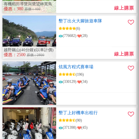
有機稻田導覽與鷺鷥林賞鳥
線上購票
優惠：380
原價：400
墾丁出火大腳旅遊車隊
(6)
(776682)
(28)
越野飆山(40分鐘)(以車計價)
線上購票
優惠：2500
原價：2800
炫風方程式賽車場
(196)
(330129)
(34)
墾丁上好機車出租行
(90)
(371398)
(45)