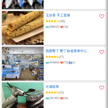
玉珍香 手工蛋捲
(106)
(280635)
(34)
我愛墾丁 墾丁旅遊票券中心
恆春總店
(57)
(416404)
(79)
(1)
古城租車
(55)
(261205)
(26)