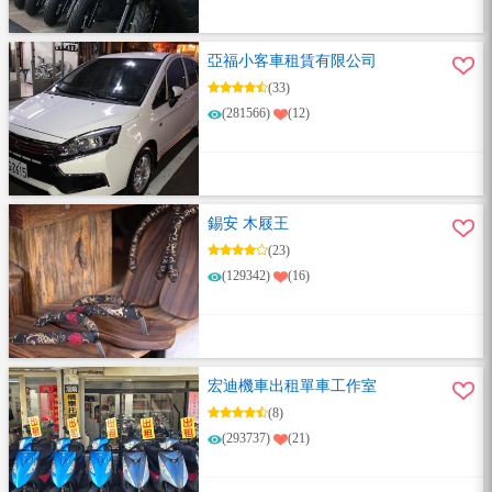
亞福小客車租賃有限公司
(33)
(281566)
(12)
錫安 木屐王
(23)
(129342)
(16)
宏迪機車出租單車工作室
(8)
(293737)
(21)