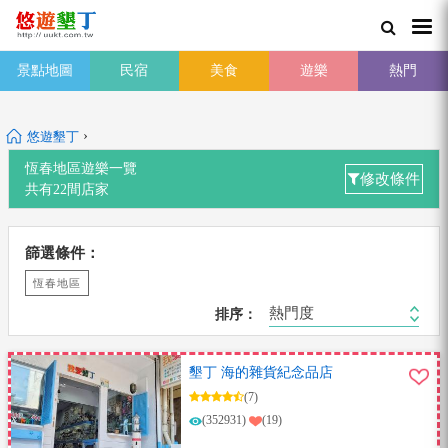
景點地圖
民宿
美食
遊樂
熱門
›
悠遊墾丁
恆春地區
遊樂一覽
修改條件
共有
22
間店家
篩選條件：
恆春地區
熱門度
排序：
墾丁 海的雜貨紀念品店
(7)
(352931)
(19)