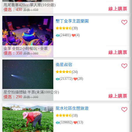
甩尾賽車420cc-單人座(10分鐘)
線上購票
優惠：430
原價：450
墾丁金享主題樂園
(39)
(24481)
(4)
金享 全館2小時暢玩 - 全票
線上購票
優惠：350
原價：380
衞星叔宿
(24)
(213772)
(28)
星空拍攝體驗 半票(未滿100公分)
線上購票
優惠：290
原價：300
龍水社區生態旅遊
(18)
(339692)
(13)