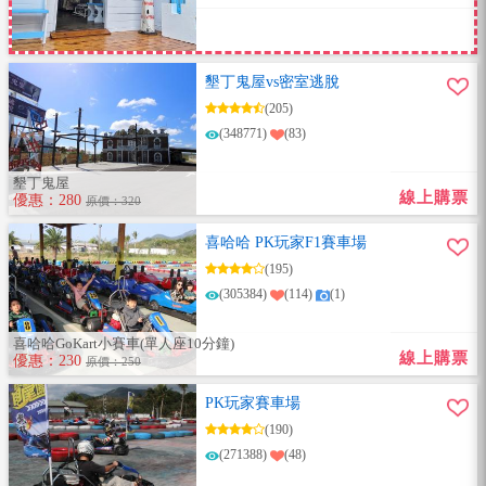
墾丁鬼屋vs密室逃脫
(205)
(348771)
(83)
墾丁鬼屋
線上購票
優惠：280
原價：320
喜哈哈 PK玩家F1賽車場
(195)
(305384)
(114)
(1)
喜哈哈GoKart小賽車(單人座10分鐘)
線上購票
優惠：230
原價：250
PK玩家賽車場
(190)
(271388)
(48)