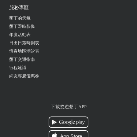
服務專區
2019-12-29 19:46:14
墾丁的天氣
因為心血來潮，突然下來南灣玩 隔天沒交通工具，打
墾丁即時影像
電話跟老闆 訊問，好在老闆願意救援，來南灣載
年度活動表
我，就租了這裡的車，謝謝老闆的親切服務，下次就
日出日落時刻表
可以說走就走，來南部玩嘍^_^
恆春地區潮汐表
墾丁交通指南
from google
行程建議
網友專屬優惠卷
2019-07-08 01:29:16
老板和老板娘都很親切，還車時要等親戚來接我，他
們陪著我聊天，謝謝你們，下到恆春要租車回再找你
們~
下載悠遊墾丁APP
from google
2019-07-04 05:48:27