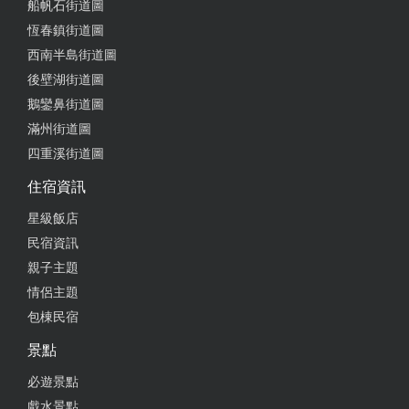
船帆石街道圖
from the transfer station to the car rental company. The
恆春鎮街道圖
rented car is new and clean, and it is very comfortable
to drive or ride. It also provides a mobile phone holder
西南半島街道圖
and charging cable for free. Afterwards, Hengchun Car
後壁湖街道圖
Rental will definitely come here again!
鵝鑾鼻街道圖
滿州街道圖
from google
四重溪街道圖
住宿資訊
2020-10-29 07:00:09
星級飯店
老闆和善，老實人的租車店
民宿資訊
from google
親子主題
情侶主題
包棟民宿
2020-09-28 06:07:10
景點
老闆人很親切，車子也很乾淨！ 整體來說開起來很舒
服~
必遊景點
戲水景點