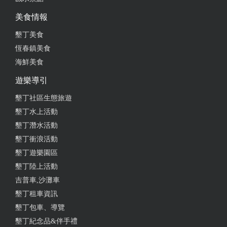
from google
美食情報
2020-08-05 22:05:58
墾丁美食
恆春鎮美食
08/04/2020花了$2000租toyota altis 車況、清潔都很不
海鮮美食
錯；最後還車之後免費載你到恆春轉運站；如果下次
來恆春需要租車，我還是會跟他租車
遊樂導引
墾丁社區生態旅遊
from google
墾丁水上活動
墾丁潛水活動
2020-01-15 19:31:47
墾丁衝浪活動
2020.1月前往墾丁鵝鑾鼻駕車旅行，恆春亞福 車子好
墾丁遊樂園區
開又乾淨 ，價錢不錯 ，老闆與老闆娘誠懇實在，還
墾丁陸上活動
主動載我去恆春轉運站，並提醒回左營搭高鐵一定要
吉普車,沙灘車
坐墾丁快線，時間差上一小時，下次要去墾丁附近會
墾丁租車資訊
再租用。
墾丁包車、導覽
from google
墾丁紀念品&伴手禮