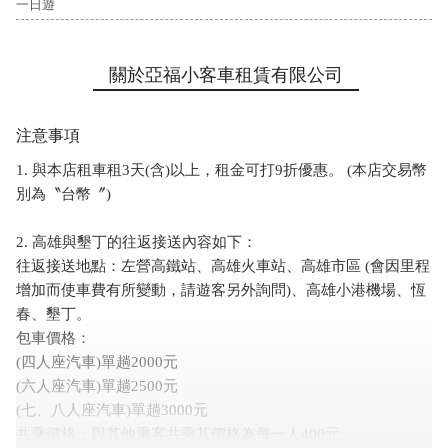
一日遊
關於亞福小客車租賃有限公司
注意事項
1. 與本店租車租3天(含)以上，租金可打9折優惠。 (本店交易幣
別為〝台幣〞)
2. 高雄與墾丁的往返接送內容如下：
往返接送地點：左營高鐵站、高雄火車站、高雄市區 (會因里程
增加而使車費有所變動，請遊客另外詢問)、高雄小港機場、恆
春、墾丁。
包車價格：
(四人座汽車)單趟2000元
(六人座汽車)單趟2500元
(七、八人座汽車)單趟3000元
共乘價格：與其他乘客共乘其價格為每一人400元。