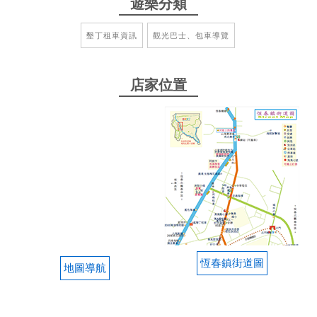
遊樂分類
租還車流程快速 車況良好 老闆人很nice
from google
墾丁租車資訊
觀光巴士、包車導覽
2021-10-20 00:47:06
店家位置
租了三天車 有打九折 車子用起來也很不錯～～～ 老
闆人很nice
from google
2021-06-11 04:07:55
很棒的租車公司
恆春鎮街道圖
地圖導航
2021-05-17 20:08:57
服務還不錯，車況也ok，內裝都整理的很乾淨，沒有