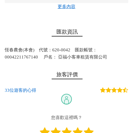
以上車輛乘坐空間均以個人隨身行李放的下為基準。
更多內容
3. 恆春墾丁包車旅遊：
包車費用：
匯款資訊
四人座汽車全天(8小時)3500元
四人座汽車半天(4小時)2300元
八、九人座車全天(8小時)5000 元、半天(4小時)3000元
恆春農會(本會) 代號：620-0042 匯款帳號：
00042211767140 戶名： 亞福小客車租賃有限公司
＊注意事項：以上單價包含司機與人文生態解說，並含汽車燃
油費，但不包含各景點門票費、停車費及高速公路過路費用。
旅客評價
33位遊客的心得
您喜歡這裡嗎？