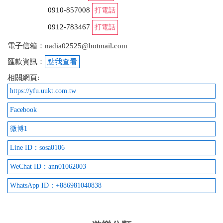
2022-02-20 23:29:04
0910-857008
打電話
0912-783467
打電話
老闆與老闆娘非常和善！車子很乾淨保養良好。
nissan march 1800/天 推薦不想從高雄開來恆春的可以
電子信箱：nadia02525@hotmail.com
搭台灣好行到恆春轉運站，再來租車去墾丁
匯款資訊：
點我查看
from google
相關網頁:
https://yfu.uukt.com.tw
2022-01-17 18:59:37
Facebook
墾丁恆春租車不好找，推薦這家 坐車到恆春轉運站後
微博1
走路就可以抵達 價錢公道且車子乾淨整潔好開 老闆
交車前也會交代提醒我們用手機錄影 還車後還能幫忙
Line ID：sosa0106
載回附近民宿
WeChat ID：ann01062003
from google
WhatsApp ID：+886981040838
2021-10-20 00:47:20