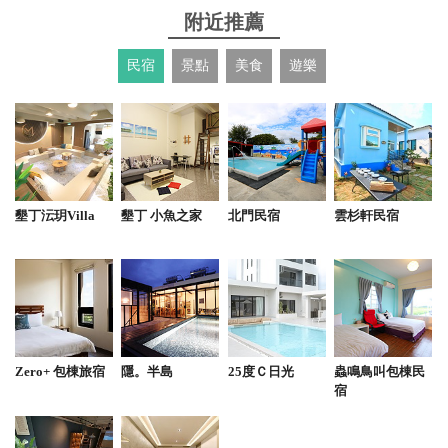
菸味
附近推薦
from google
民宿
景點
美食
遊樂
2021-04-07 04:20:53
這次租的是LIVINA，車況很不錯也乾乾淨淨的～ 老
闆很親切，原本要租new march，但前一個租車的客
人還沒回來還車，老闆也看我們有四個行李建議就直
墾丁沄玥Villa
墾丁 小魚之家
北門民宿
雲杉軒民宿
接換這台。租車前可以寄放行李！
from google
2021-03-26 16:57:28
老闆 人很好 租車程序很快速 聽老闆說已經開議業30
Zero+ 包棟旅宿
隱。半島
25度Ｃ日光
蟲鳴鳥叫包棟民
年 沒有啊壓證件 不用刷卡 不用保證金 口袋名單+1
宿
from google