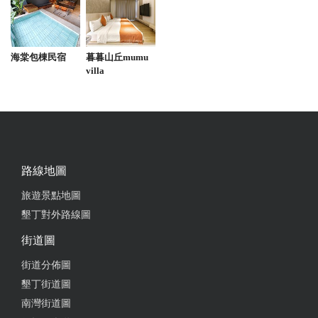
2021-02-22 22:42:26
老闆人夫婦超好 車況也不錯
海棠包棟民宿
暮暮山丘mumu
villa
from google
2020-11-24 18:11:54
老闆與老闆娘超級親切，和善又客氣，車況很好，還
路線地圖
車前距亞福租車地點一分鐘即有中油加油站。還車後
老闆還載我們去轉運站搭車，是很值得推薦的店家，
旅遊景點地圖
下次有機會會再承租。真心推薦給大家 ^^
墾丁對外路線圖
from google
街道圖
街道分佈圖
2020-11-01 07:21:33
墾丁街道圖
南灣街道圖
The boss lady was very kind and polite, and drove us