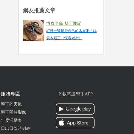
ogle
網友推薦文章
恆春半島-墾丁雜記
訂做一雙屬於自己的木屐吧！錫
安木屐王（恆春老街）
ogle
ogle
服務專區
下載悠遊墾丁APP
墾丁的天氣
墾丁即時影像
年度活動表
喜
日出日落時刻表