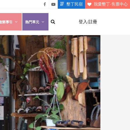
墾丁民宿
我愛墾丁-售票中心
悠遊
悠遊
墾丁
墾丁
登入/註冊
遊樂導引
熱門單元
粉絲
影片
團
介紹