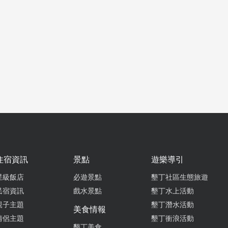
from go
2020-11-27 01:49:15
切又專業，寫字刻字充滿藝術氣息，值得推薦的好地方
from go
2020-11-03 06:08:07
是個藝術家，不但親切字也超美
from go
住宿資訊
景點
遊樂導引
星級飯店
必遊景點
墾丁社區生態旅遊
2019-09-06 17:28:50
民宿資訊
戲水景點
墾丁水上活動
親子主題
墾丁潛水活動
美食情報
口松木作木屐好穿,還可以刻字, 穿起來比白米甕的木屐軟一點,推薦給
情侶主題
墾丁衝浪活動
的人
墾丁美食