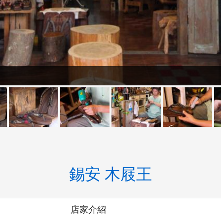
錫安 木屐王
店家介紹