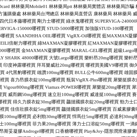
ard
林林藥局Mobile01
林林藥局ptt
林林藥局實體店
林林藥局詐騙
方箋購藥處
林林藥局台灣總店
林林藥局直營店
康林藥局
林林藥局
四代日本藤哪裡買
剛力士哪裡買
綠水鬼哪裡買
SUPERVIGA-24000
ERVIGA-150000哪裡買
STUD-5000哪裡買
加強版STUD-100哪裡買
00哪裡買
SAANDHHA OIIL哪裡買
VigRX-Oil哪裡買
藍MAXMAN凝
INEILI倍耐力哪裡買
綠MAXMAN凝膠哪裡買
紅MAXMAN凝膠哪裡買
4000哪裡買
金MAXMAN凝膠哪裡買
MARAL-GEL哪裡買
超級Largo
LY SHARK 48000哪裡買
大號Largo哪裡買
樂軒昂20mg哪裡買
樂軒
買
印度神露哪裡買
拜耳樂威壯20mg哪裡買
哪裡買美國V9哪裡買
御
裡買
4代黑豹哪裡買
雄讚100mg哪裡買
BULL公牛600mg哪裡買
雄固
哪裡買
喜力昂膜衣錠100mg哪裡買
瓶裝VigRX-Plus哪裡買
犀樂挺膜衣
買
Vigour800mg哪裡買
Viamax-POWER哪裡買
犀樂挺20mg哪裡買
犀
裡買
威而鋼50mg哪裡買
速立壯100mg哪裡買
威達挺100mg哪裡買
賽
g哪裡買
得久力膜衣錠30mg哪裡買
龘撻國膜衣錠20mg哪裡買
勁力士
哪裡買
佳倍壯膜衣錠5mg哪裡買
龘撻國膜衣錠5mg哪裡買
百威素膠囊
膜100mg哪裡買
必利勁30mg哪裡買
悍馬仕5mg哪裡買
必達利30mg
士100mg哪裡買
菲力果20mg哪裡買
薄力士口溶錠50mg哪裡買
一滴
昂斯妥凝膠Androgel哪裡買
口香糖哪裡買
Play&Joy-隱形潤滑液膠