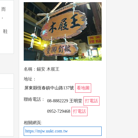
，而
，
、鞋
名稱：錫安 木屐王
地址：
屏東縣恆春鎮中山路137號
看地圖
聯絡電話：
08-8882229 王明堂
打電話
0952-729468
打電話
相關網頁:
https://mjw.uukt.com.tw