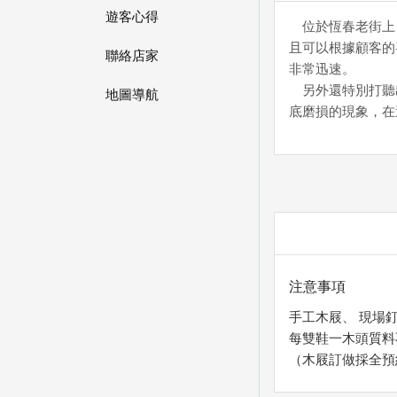
遊客心得
位於恆春老街上，
且可以根據顧客的
聯絡店家
非常迅速。
另外還特別打聽出
地圖導航
底磨損的現象，在
注意事項
手工木屐、 現場
每雙鞋一木頭質料
（木屐訂做採全預