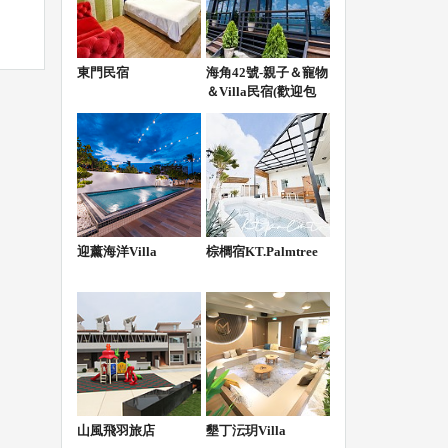
東門民宿
海角42號-親子＆寵物
＆Villa民宿(歡迎包
棟)
哪裡
迎薰海洋Villa
棕櫚宿KT.Palmtree
ogle
山風飛羽旅店
墾丁沄玥Villa