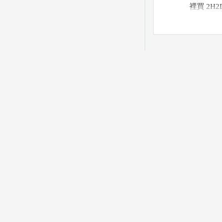
裡買
2H
中央藥局
買便宜
老闆態度
製造木屐認真
slippers