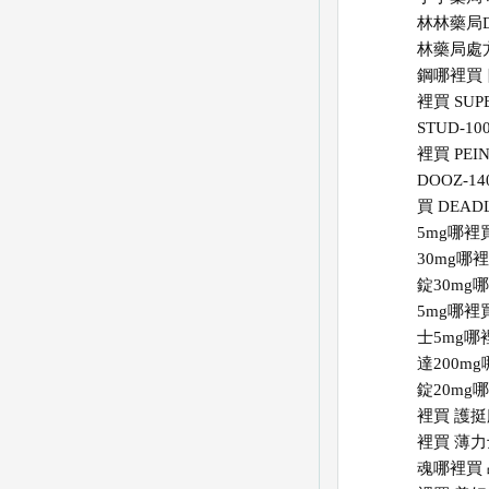
林林藥局Dc
林藥局處
鋼哪裡買
裡買
SUP
STUD-1
裡買
PE
DOOZ-1
買
DEAD
5mg哪裡
30mg哪
錠30mg
5mg哪裡
士5mg哪
達200m
錠20mg
裡買
護挺
裡買
薄力
魂哪裡買