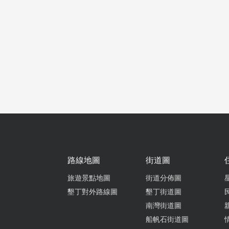
老闆人親
老闆根本
路線地圖
街道圖
旅遊景點地圖
街道分佈圖
墾丁對外路線圖
墾丁街道圖
南灣街道圖
加拿大進
船帆石街道圖
歡穿木屐