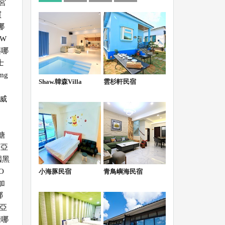
宮
買
哪
MW
藥哪
士
mg
Shaw.韓森Villa
雲杉軒民宿
威
糖
西亞
國黑
O
小海豚民宿
青鳥嶼海民宿
加
哪
亞
糖哪