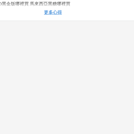
2D黑金版哪裡買
馬來西亞黑糖哪裡買
更多心得
2022-06-27 04:23:41
壯陽藥
壯陽藥哪裡買
台製壯陽藥
壯陽藥依賴性
壯陽藥購買
壯陽藥
2020-12-29 01:03:16
親切，確認尺寸後，現場完成製作。 刻的字很流暢有神
from go
2020-12-01 21:41:37
，工藝好，仔細，對小朋友也超nice。a great place for wooden