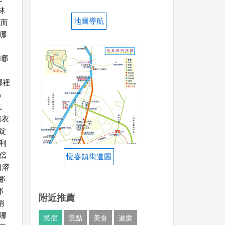
林
地圖導航
威而
0哪
膠哪
哪裡
昂
久
膜衣
錠
利
倍
恆春鎮街道圖
口溶
哪
哪
附近推薦
銷
囊哪
民宿
景點
美食
遊樂