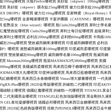
挺100mg哪裡買
火狐Firefox哪裡買
美好挺（okpwer）100mg哪裡買
裡買
美好挺（okpwer）膜衣錠25mg哪裡買
健力仕膜衣錠20mg哪裡
EX DROPS）哪裡買
健力仕10mg哪裡買
皇家蜂蜜（Royal-Honey）
仕5mg哪裡買
金蒼蠅液哪裡買
卡宴伊圃園（CAYENNE）哪裡買
B
買
藍艷巫女（blue wizard）哪裡買
瓶Cialis20mg哪裡買
犀利士學名
紅魔雙效錠哪裡買
Cialis20mg哪裡買
犀利士每日锭哪裡買
超級犀利
效犀利士哪裡買
必利吉200mg哪裡買
必利勁60mg哪裡買
卡瑪格160
威壯20mg哪裡買
雙效威而鋼果凍哪裡買
印度威而鋼哪裡買
必利吉
（綠P）哪裡買
液態威而鋼果凍100mg哪裡買
印度威而柔哪裡買
印度樂
哪裡買
雙效樂威壯80mg哪裡買
威而鋼學名藥100mg哪裡買
瓶威而鋼
哪裡買
Maxman260mg哪裡買
瓶裝MAXMAN2代3800mg哪裡買
美國
3800mg哪裡買
美國威而柔哪裡買
馬來西亞椰子糖哪裡買
馬來西亞紅
OODMAN增大丸哪裡買
印度神油哪裡買
馬來西亞藍糖哪裡買
馬來
馬紅糖哪裡買
馬來西亞永春糖哪裡買
Vimax增大膠囊哪裡買
一代美
VigRX-Plus哪裡買
2H2D金尊版哪裡買
的確勁二代哪裡買
印尼AKIY
國綠騎士哪裡買
德國紅魔哪裡買
的確勁一代哪裡買
TITANGEL黃金
買
二代美國黑金哪裡買
TITANGEL紅色加強版哪裡買
黑金剛持久液
TAN GEL泰坦凝膠哪裡買
德國必邦哪裡買
馬來西亞金糖哪裡買
馬來西
裡買
2H2D紅色經典版哪裡買
倍耐力PEINEILI哪裡買
馬來西亞金牛