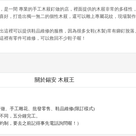
是一間 專業的手工木屐釘做的店，裡面提供的木屐非常的多樣性
喜好，打造出獨一無二的個性木屐，還可以雕上專屬花紋，現場製作
這裡可以提供鞋品維修的服務，因為很多女鞋(木製)常有鉚釘脫落
這裡有零件可維修，可以救回不少鞋子喔！
關於錫安 木屐王
釘做、手工雕花、批發零售、鞋品維修(限訂樣式)
不同，五分鐘完工。
約制，要去之前記得事先電話詢問喔！）