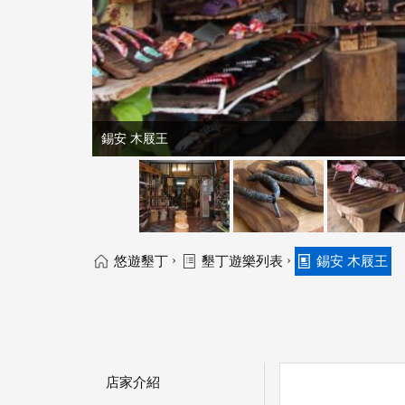
錫安 木屐王
›
›
悠遊墾丁
墾丁遊樂列表
錫安 木屐王
店家介紹