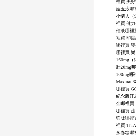
裡買
美好
廷玉液哪
小情人（S
裡買
健力
催液哪裡
裡買
印度
哪裡買
雙
哪裡買
樂
160mg
壯20mg
100mg
Maxman
哪裡買
G
紀念版汗
金哪裡買
哪裡買
法
強版哪裡
裡買
TI
永春糖哪