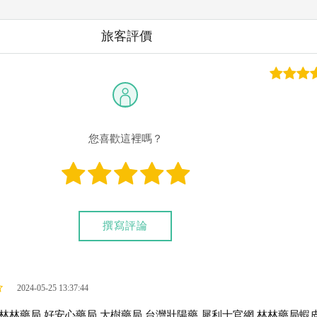
旅客評價
您喜歡這裡嗎？
撰寫評論
2024-05-25 13:37:44
林林藥局
好安心藥局
大樹藥局
台灣壯陽藥
犀利士官網
林林藥局蝦