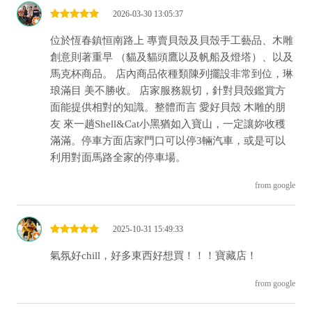
2026-03-30 13:05:37
位於恆春鎮恒南路上 專賣貝殼及貝殼手工藝品、木雕
創意則著重早 （貓及貓頭鷹以及帆船及燈塔）、以及
馬克杯商品。 店內商品依種類陳列擺設非常到位，琳
琅滿目 美不勝收。 店家服務親切，針對貝殼鑑賞方
面能提供相對的知識。整體而言 愛好貝殼 木雕的朋
友 來一趟Shell&Cat小黑猶如入寶山，一定讓妳收穫
滿滿。停車方面店家門口可以停3輛汽車，或是可以
利用對面馬路全家的停車場。
from google
2025-10-31 15:49:33
氣氛好chill，好多東西好想買！！！寶藏店！
from google