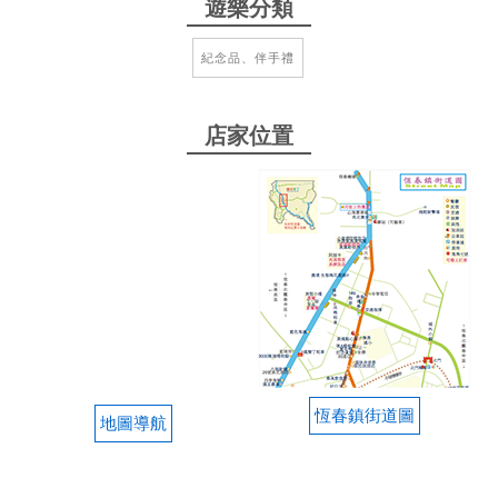
遊樂分類
好多喜歡的貝殼製品、木製貓咪和貓頭鷹，捕夢網，
品質和設計感都很好，都很想買。店員（不確定是不
紀念品、伴手禮
是老闆）很友善，每次來墾丁必來的店
from google
店家位置
2024-08-20 22:44:43
進去就很難出來的紀念禮品店，購物空間寬敞明亮，
充滿許多美麗可愛的貝殼、木雕、飾品小物，數量極
多，但擺設整齊有質感，店員也很親切，來墾丁只會
想逛這家紀念品店，下次有機會還會二訪。
from google
恆春鎮街道圖
地圖導航
2024-07-20 17:54:29
平價消費，很多貝殼都是批發價，按尺吋計價，也有
整包批發價。 手珠各種飾品雲母貝都有。