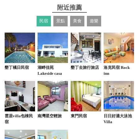
附近推薦
from google
民宿
景點
美食
遊樂
2024-07-07 18:27:04
很棒的店，裡面有很多禮品 很喜歡裡面的飾品 來墾
丁可以去逛逛
from google
墾丁橘日民宿
湖畔佳苑
墾丁去旅行旅店
洛克民宿 Rock
Lakeside casa
inn
2024-07-05 14:12:41
非常好逛的店，能買很多紀念品和珍珠項鍊手鍊
from google
雲居villa包棟民
南灣星空輕旅
東門民宿
日日好適大泳池
宿
Villa
2024-05-04 11:58:07
排列整齊，品項多很好逛。 老婆，小孩愛逛，好買。