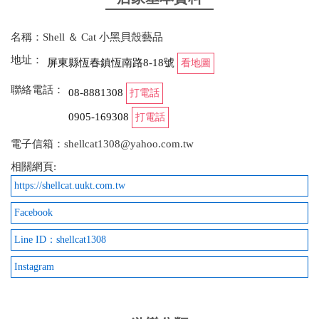
from google
名稱：Shell ＆ Cat 小黑貝殼藝品
2025-03-25 21:05:08
地址：
屏東縣恆春鎮恆南路8-18號
看地圖
每次去墾丁必去的貝殼禮品店 裡面都是手作 相當精
聯絡電話：
08-8881308
緻 真的是自用送禮兩相宜 1家4口總是會在回程的時
打電話
候進去挑個小禮物送給女兒跟自己 一年都會去個一兩
0905-169308
打電話
趟 老闆娘的細心與用心 女兒都感受的到 3/22天氣比
電子信箱：shellcat1308@yahoo.com.tw
較涼不會下海玩水 於是跟家人商討後決定當天先去小
黑的的店 進去沒多久兩個女兒就一直找老闆娘了 哈
相關網頁:
哈⋯⋯結果當天有事在忙 女兒很失望 於是我們在24
https://shellcat.uukt.com.tw
號回程的時候又進去了！麻煩老闆娘幫他們改剛買的
Facebook
手鏈 他們才心滿意足的回程 謝謝老闆娘的細心與用
心⋯⋯
Line ID：shellcat1308
from google
Instagram
2025-02-02 22:50:42