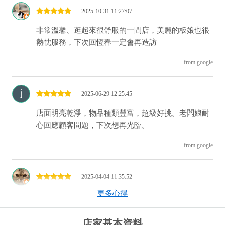
2025-10-31 11:27:07
非常溫馨、逛起來很舒服的一間店，美麗的板娘也很
熱忱服務，下次回恆春一定會再造訪
from google
2025-06-29 12:25:45
店面明亮乾淨，物品種類豐富，超級好挑。老闆娘耐
心回應顧客問題，下次想再光臨。
from google
2025-04-04 11:35:52
更多心得
很舒適的環境、東西很漂亮精緻、下次來訪墾丁一定
會想光顧的好店
店家基本資料