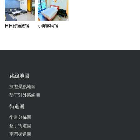
from google
日日好適旅宿
小海豚民宿
2023-07-09 04:31:13
闆娘客氣又溫柔，環境舒服乾淨，喜歡店內貝殼工藝
品，是前往墾丁必去的藝品店～大推
from google
路線地圖
2023-06-11 22:37:08
旅遊景點地圖
紀念品種類多且具特色，價格實惠、店員服務態度很
墾丁對外路線圖
好，值得再度造訪
街道圖
from google
街道分佈圖
墾丁街道圖
2023-04-30 21:45:02
南灣街道圖