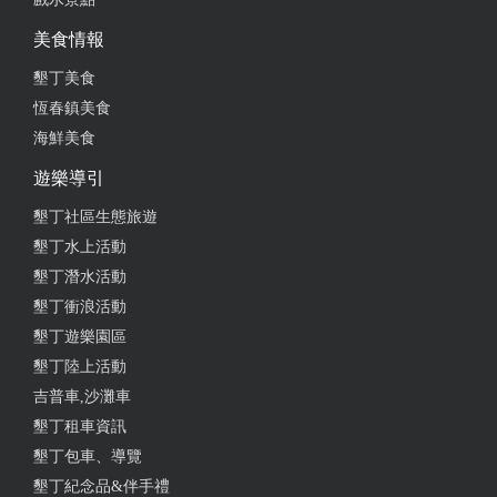
美食情報
2023-01-01 04:02:09
墾丁美食
超～多商品可以逛的，馬克杯、貝殼、飾品，都很可
恆春鎮美食
愛很漂亮
海鮮美食
from google
遊樂導引
墾丁社區生態旅遊
2022-08-07 23:00:34
墾丁水上活動
墾丁潛水活動
店員親切、禮品選擇多、價格合理，送禮自用皆適合
墾丁衝浪活動
from google
墾丁遊樂園區
墾丁陸上活動
2022-06-12 19:58:47
吉普車,沙灘車
墾丁租車資訊
比起墾丁大街，這裡的飾品真的便宜很多，雖然不在
墾丁包車、導覽
熱鬧的大街上，還是很值得順路來逛一下，一定會有
墾丁紀念品&伴手禮
收穫