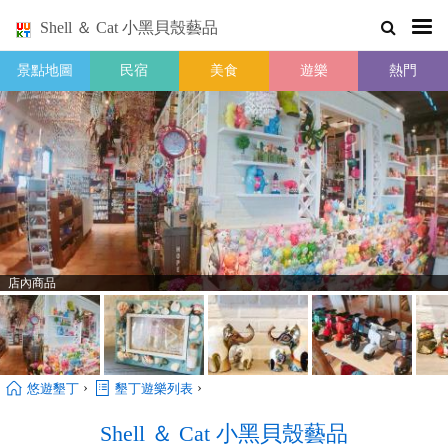
Shell ＆ Cat 小黑貝殼藝品
景點地圖
民宿
美食
遊樂
熱門
店內商品
›
›
悠遊墾丁
墾丁遊樂列表
Shell ＆ Cat 小黑貝殼藝品