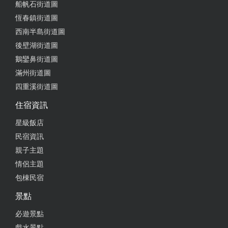
船帆石街道圖
東西都非常精緻，且真的不貴。CP值超高。買的貝殼
恆春鎮街道圖
沒底座，老闆主動幫忙現場加工。
西南半島街道圖
from google
後壁湖街道圖
鵝鑾鼻街道圖
滿州街道圖
2023-03-19 02:53:02
四重溪街道圖
老闆娘親切，商品真是漂亮極了！ 下次一定再造訪！
住宿資訊
from google
星級飯店
民宿資訊
2023-02-22 05:32:35
親子主題
幾年前去墾丁遊玩， 回程的路上無意間發現這家店。
情侶主題
之後每回來墾丁必來逛的店家， 很好逛、很好買、必
包棟民宿
帶紀念品送給親朋好友 會有意外的特價商品可尋寶～
景點
#墾丁紀念品 #貓咪
必遊景點
from google
戲水景點