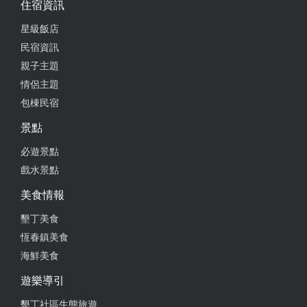
11.12點都有工作人員在回 可以即時回覆訊息及預訂
住宿資訊
行程 真的很想給100顆星呢！！ 謝謝老闆，下次到墾
星級飯店
丁肯定還要找您玩喔
民宿資訊
from google
親子主題
情侶主題
包棟民宿
2020-11-13 16:44:05
景點
必遊景點
戲水景點
2020-03-26 19:48:45
美食情報
購買套票超優惠~ 價格又實在 ~店家服務棒~大推~
墾丁美食
恆春鎮美食
2020-03-22 16:08:05
海鮮美食
遊樂導引
墾丁社區生態旅遊