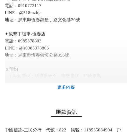
電話：0910772117
LINE：@518mzbja
地址：屏東縣恆春鎮墾丁路文化巷20號
✦瘋墾丁租車-恆春店
電話：0985378803
LINE：@a0985378803
地址：屏東縣恆春鎮恆公路956號
ｏ預約
1.告知需求：請提供姓名、聯繫電話、預約產品
2.確認價格：客服回覆保留訂單並再次確認金額
更多內容
3.支付訂金：請二日內支付訂金，並告知匯款資訊，以便確
認行程。
4.輕鬆出遊：記得攜帶駕照至指定地點報到。
匯款資訊
ｏ取消／變更
1.租車若未攜帶駕照或證件不符者，本公司可拒絕租車，訂
中國信託-三民分行 代號：822 帳號：118535084904 戶