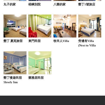
丸子的家
椛嶼別院
八樂的家
墾丁1號旅店
2022-02-28 20:07:34
可以甲租乙地還很方便，選擇新的機車假日450/天，
車況還不錯，店家也很熱心的回程載我們去搭客運～
唯一的小缺點大概就是安全帽都是沒有罩子的（前座
的眼睛很容易進沙）。
墾丁 夏苑旅宿
東門民宿
牧羊人Villa
旁邊有Villa
from google
(Next to Villa
B&B)
2021-11-16 22:59:14
機車連續租三天，算便宜的，回程臨時改時間提早回
高雄，也幫我們喬到，但是有點太繞路了，坐了2.5小
墾丁慢遊民宿
樂雅居民宿
時才到高雄。
Slowly Inn
from google
2021-09-18 16:50:51