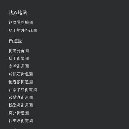
可能是淡季平日， 電話預約直接現場付款，還提供免
路線地圖
費轉運站接送的服務，超推。順便可以購買優惠的活
動票券，剛好遇到浪況不佳，只有去鹿境，水上活動
旅遊景點地圖
票券沒玩可以全額退款。下次來墾丁會再來租車買票
墾丁對外路線圖
~~
街道圖
街道分佈圖
墾丁街道圖
2021-09-16 03:23:43
南灣街道圖
來墾丁幾次，都是在這家訂的~ 老闆人很好很熱情，
船帆石街道圖
有套裝可以選，價格很優惠
恆春鎮街道圖
西南半島街道圖
後壁湖街道圖
2021-02-13 17:05:35
鵝鑾鼻街道圖
楊老闆人超好！車況好！價格又很低廉 租機車的地方
滿州街道圖
離轉運站有一小段距離 老闆會到轉運站接送您 同時
四重溪街道圖
也會提出在地路線推薦 最感人的是 Line諮詢到晚上