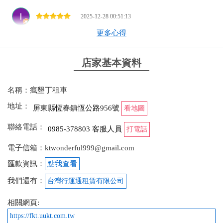
2025-12-28 00:51:13
更多心得
帶長輩跟小孩搭墾丁快線到恆春，租了一台五人座，
老闆很親切，車子也乾淨舒適，還有恆春轉運站的接
送服務，讓我們此次行程玩得很開心，下次來還會再
店家基本資料
來找老闆租車
名稱：瘋墾丁租車
from google
地址：
屏東縣恆春鎮恆公路956號
看地圖
2025-12-11 09:37:08
聯絡電話：
0985-378803 客服人員
打電話
我們租汽車自駕，老闆來回飯店及轉運站接送，服務
電子信箱：ktwonderful999@gmail.com
一級棒。車款新而且價錢公道，非常推薦。
匯款資訊：
點我查看
from google
我們還有：
台灣行運通租賃有限公司
相關網頁:
2025-10-29 00:25:59
https://fkt.uukt.com.tw