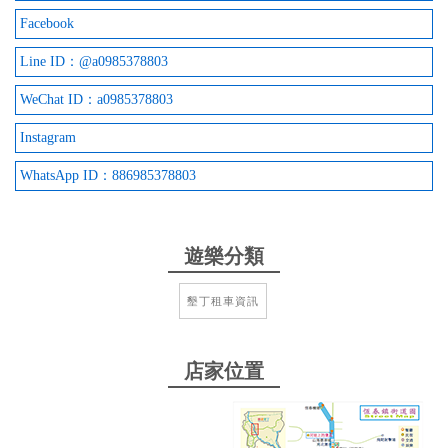
車況新穎，接待人員服務也超好。詢問景點狀況都很
Facebook
認真講解，幫忙避雷。必須好好
Line ID：@a0985378803
from google
WeChat ID：a0985378803
2025-10-28 23:28:11
Instagram
租車可以選擇在墾丁派出所附近取還車，因為有行
WhatsApp ID：886985378803
李，還有接送我們到車站搭墾丁快線，很感謝！ 租了
一輛三菱colt plus，里程3000蠻新的車，在屏東開了
三天，墾丁路段沒有太多測速，所以開起來蠻順暢。
遊樂分類
後座座椅蠻舒適，後車廂空間夠放四個人的行李。 缺
點是連藍芽音樂操作不太方便、沒有車機螢幕。
墾丁租車資訊
from google
店家位置
2025-10-19 10:08:42
我們是搭墾丁快捷來恆春墾丁之旅，老闆一路貼心服