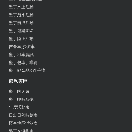
2020-03-22 16:05:29
墾丁水上活動
墾丁潛水活動
墾丁衝浪活動
墾丁遊樂園區
2020-03-22 12:27:15
墾丁陸上活動
吉普車,沙灘車
墾丁租車資訊
2020-03-21 22:20:04
墾丁包車、導覽
機車+接送價格很划算，機車狀況佳， 接送時間都很
墾丁紀念品&伴手禮
準時
服務專區
墾丁的天氣
墾丁即時影像
2020-03-21 22:16:15
年度活動表
日出日落時刻表
恆春地區潮汐表
2020-03-21 22:13:24
墾丁交通指南