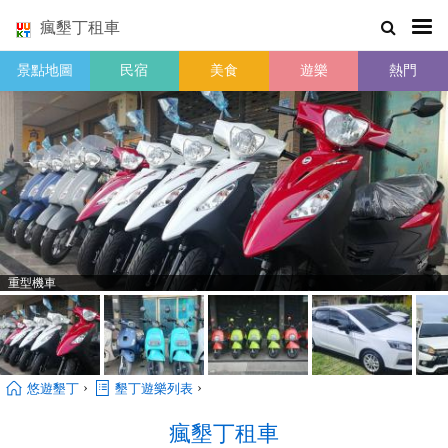
瘋墾丁租車
景點地圖
民宿
美食
遊樂
熱門
重型機車
›
›
悠遊墾丁
墾丁遊樂列表
瘋墾丁租車