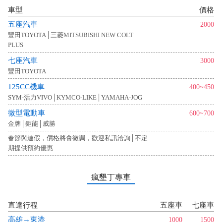
車型
價格
五座汽車
2000
豐田TOYOTA│三菱MITSUBISHI NEW COLT
PLUS
七座汽車
3000
豐田TOYOTA
125CC機車
400~450
SYM-活力VIVO│KYMCO-LIKE│YAMAHA-JOG
微型電動車
600~700
金牌│鉅能│威勝
春節與連假，價格將會微調，歡迎私訊洽詢│不定
期提供預約優惠
瘋墾丁專車
直達行程
五座車
七座車
高雄→東港
1000
1500