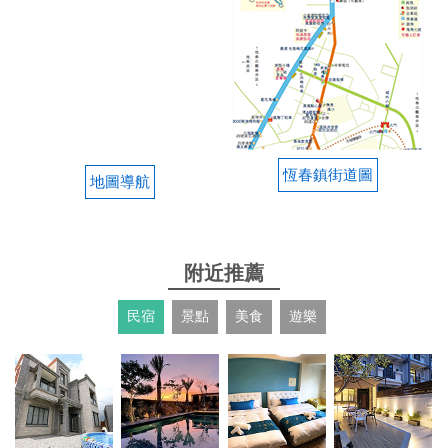
務，幫旅客載到恆春轉運載，下次還會來，因為第一
個接洽的人，讓人安心，成功自己冒險之旅，感謝老
闆
from google
2025-08-07 15:47:36
恆春鎮街道圖
地圖導航
老闆非常親切 人超好 下次還會來這裡租車
from google
附近推薦
2025-07-09 12:32:30
民宿
景點
美食
遊樂
到墾丁租車，老闆人很客氣，借、還車都會接駁到轉
運站，方便許多！脫線的我還了車卻忘記還鑰匙，讓
老闆多跑一趟來跟我拿，真不好意思，謝謝老闆！
from google