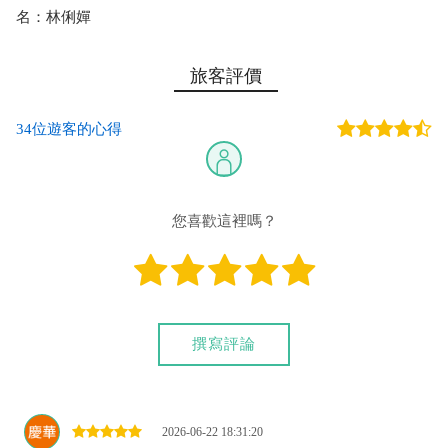
金不退。
名：林俐嬋
2.如遇特殊情況（天災、颱風等狀況），公司有權不發車
（依屏東縣政府公告為主）。
旅客評價
3.未出發前七天取消，訂金全額退款（須扣除30元手續費）
或訂金保留六個月。
4.若搭車時間或人數有變動，請在搭車前一天下午五點前告
34位遊客的心得
知，以便安排。
5.搭車當天變動人數者，則須依預定人數收費。當天更改時
間者，須視公司調度為主。
6.變更或取消，一律請預訂者通知，並確認收到公司回覆為
您喜歡這裡嗎？
準。
撰寫評論
2026-06-22 18:31:20