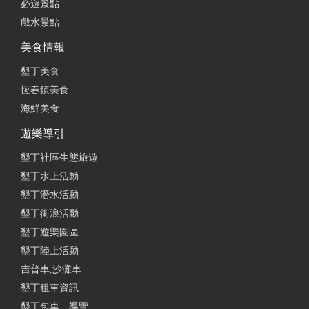
必遊景點
拌手禮首選，已回購多次，令人吃了會想念的蛋捲，
戲水景點
口味多樣化，太棒了
美食情報
from google
墾丁美食
恆春鎮美食
海鮮美食
2023-12-06 07:11:43
遊樂導引
來恆春老街一定要買的伴手禮～吃的出新鮮！酥！
脆！好愛咖啡蛋捲～
墾丁社區生態旅遊
墾丁水上活動
from google
墾丁潛水活動
墾丁衝浪活動
2023-09-16 01:41:56
墾丁遊樂園區
百年老店的蛋捲是一個城市的寶藏，一個傳奇的代
墾丁陸上活動
表。它不僅僅是一道美食，更是一段時間的見證，一
吉普車,沙灘車
種烘焙藝術的傳承。如果你有機會來到恆春，別忘了
墾丁租車資訊
品味這百年的美味。
墾丁包車、導覽