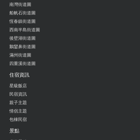
南灣街道圖
2024-07-21 20:57:44
船帆石街道圖
每盒2-300多元，很適合當伴手禮。
恆春鎮街道圖
西南半島街道圖
後壁湖街道圖
2024-05-29 08:01:08
鵝鑾鼻街道圖
覺得蛋捲好吃 但是一包才五根蛋捲，漲價到$80，有
滿州街道圖
點太誇張了
四重溪街道圖
from google
住宿資訊
星級飯店
2024-04-28 16:48:39
民宿資訊
親子主題
2024/4/21 買了蛋捲和洋蔥餅，適合當伴手禮送人
情侶主題
from google
包棟民宿
景點
2024-04-20 21:26:37