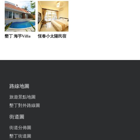
來，是因為墾丁現在都沒人去生意不好的關係嗎？
from google
2024-08-12 15:05:55
墾丁 海芋Villa
恆春小太陽民宿
洋蔥蛋捲：店內招牌。雖然是鹹甜口味，但還是偏甜
了些，味道不錯，3.5星。
from google
路線地圖
2024-08-03 17:56:49
旅遊景點地圖
玉珍香餅店！在地朋友推薦蛋捲！蛋捲的口味很多
墾丁對外路線圖
種！黑糖、咖啡、起司、抹茶、等口味。價格上確實
也偏高、但只要好吃久久吃一次是也還行啦！
街道圖
from google
街道分佈圖
墾丁街道圖