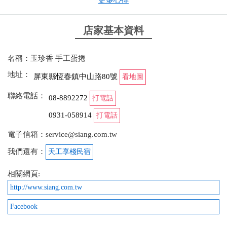
更多心得
恆春之名伴手禮之一 這家主打蛋捲 有8種口味(原味
芝麻 咖啡 抹茶 起司 黑糖 海苔 洋蔥)每盒都是80元5
根 當然都來恆春了 身為外地人的我 肯定選擇當地特
店家基本資料
產 洋蔥口味 建議大家來可以選洋蔥 有意想不到的口
感
名稱：玉珍香 手工蛋捲
from google
地址：
屏東縣恆春鎮中山路80號
看地圖
聯絡電話：
08-8892272
打電話
2025-08-30 00:48:28
0931-058914
打電話
店家位於巷子內，不好停車，可以停附近派出所路邊
電子信箱：service@siang.com.tw
停車格再走過來。 #蛋捲 蛋捲口味很多，最多人買的
應該是洋蔥口味。洋蔥口味不會有洋蔥的嗆辣感，只
我們還有：
天工享棧民宿
有洋蔥香氣，吃起來鹹甜鹹甜，很特別；本身很易
碎，吃的時候比較麻煩一點。 #烏龍茶餅 會有一些碎
相關網頁:
堅果混合，茶香濃郁非常好吃。 #洋蔥餅 吃起來鹹鹹
http://www.siang.com.tw
的，洋蔥味比洋蔥蛋捲淡一些。
Facebook
from google