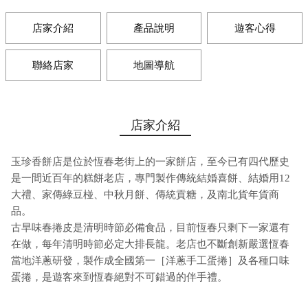
店家介紹
產品說明
遊客心得
聯絡店家
地圖導航
店家介紹
玉珍香餅店是位於恆春老街上的一家餅店，至今已有四代歷史
是一間近百年的糕餅老店，專門製作傳統結婚喜餅、結婚用12
大禮、家傳綠豆椪、中秋月餅、傳統貢糖，及南北貨年貨商
品。
古早味春捲皮是清明時節必備食品，目前恆春只剩下一家還有
在做，每年清明時節必定大排長龍。老店也不斷創新嚴選恆春
當地洋蔥研發，製作成全國第一［洋蔥手工蛋捲］及各種口味
蛋捲，是遊客來到恆春絕對不可錯過的伴手禮。