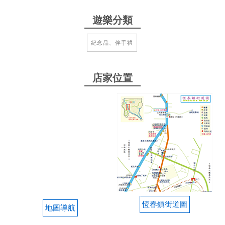
遊樂分類
2025-07-19 13:04:14
洋蔥蛋捲很特別，可以嘗試看看
紀念品、伴手禮
from google
店家位置
2025-04-11 17:46:45
屏東的伴手禮店
from google
2025-01-12 22:03:10
蛋捲每種口味都好吃、尤其是洋蔥蛋捲很特別喔！另
外茶類餅乾口味也很香。
恆春鎮街道圖
地圖導航
from google