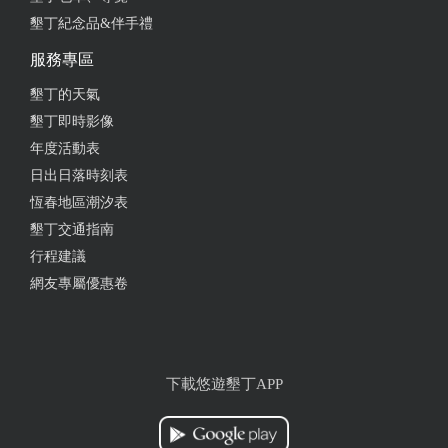
墾丁紀念品&伴手禮
from google
服務專區
2023-06-27 03:08:51
墾丁的天氣
墾丁即時影像
恆春代表性名產；手工蛋捲和洋蔥餅 來恆春必買，兩
年度活動表
種都好吃，忘了拿洋蔥蛋捲，只拿巧克力蛋捲芝麻蛋
捲和原味蛋捲。 個人真心覺得芝麻蛋捲和原味蛋捲、
日出日落時刻表
洋蔥餅好吃
恆春地區潮汐表
墾丁交通指南
from google
行程建議
網友專屬優惠卷
2023-04-11 22:03:09
蛋捲屬於薄脆化口型~ 洋蔥口味很特殊!真的能吃到洋
蔥味,香而不甜膩! 海苔一入口就有海苔香氣
下載悠遊墾丁APP
from google