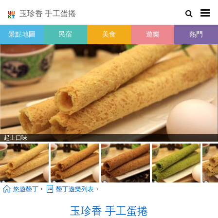
玉珍香 手工蛋捲
景點地圖
民宿
美食
遊樂
熱門
起士口味
›
›
悠遊墾丁
墾丁遊樂列表
玉珍香 手工蛋捲