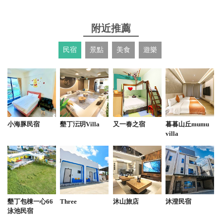
2025-01-11 14:39:47
附近推薦
蛋捲口味多樣化，很推薦嚐鮮～另外老闆很親切，來
民宿
景點
美食
遊樂
恆春一定要來買個伴手禮帶回家
from google
2025-01-11 10:12:31
店內整潔，蛋捲口味超多可選，香酥好吃，我個人超
小海豚民宿
墾丁沄玥Villa
又一春之宿
暮暮山丘mumu
愛芝麻、洋蔥、原味
villa
from google
2024-11-12 00:31:25
墾丁包棟一心66
Three
沐山旅店
沐澄民宿
為什麼感覺奶粉味變超重 蛋香變少了，我味覺很靈敏
泳池民宿
的，通常偷工減料或是配方比例調整了我會吃的出