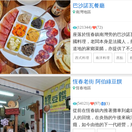
巴沙諾瓦餐廳
南灣地區
(121344)
(72)
座落於恆春鎮南灣旁的巴沙諾
國料理，老闆本身是法國人，
道地的家鄉菜餚，亦提供了不
常多私房料理都相當特別，像
西式料理
南洋料理
西點
牛肉咖哩，還有使用了六種不
道都教人吮指回味，而在享用
製的手工蛋糕，口感香濃，是
恆春老街 阿伯綠豆饌
恆春地區
(54121)
(97)
(1)
從前在恆春鎮內推著攤車到處
人的回憶，在炎熱的午後來碗
癮，如今由他的下一代經營，
妨嚐嚐他這碗堅持著傳統味道