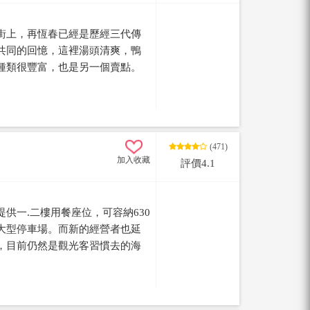
街上，再恆春已經是歷經三代傳
共同的回憶，這裡湯頭清爽，鴨
種類很豐富，也是另一個賣點。
，所以要下午5:00才會開始賣
(471)
加入收藏
評價4.1
供一.二樓用餐座位，可容納630
大型停車場。而新的經營者也延
，目前仍然是觀光客習慣去的海