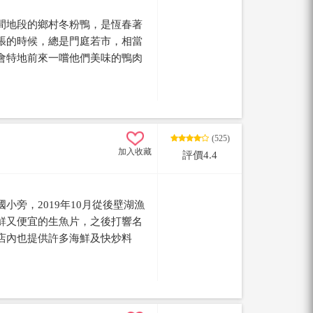
間地段的鄉村冬粉鴨，是恆春著
張的時候，總是門庭若市，相當
會特地前來一嚐他們美味的鴨肉
他們也提供了各式各樣的鴨肉滷
盤來配才對味，配上店家自製的
(525)
加入收藏
評價4.4
小旁，2019年10月從後壁湖漁
鮮又便宜的生魚片，之後打響名
店內也提供許多海鮮及快炒料
。