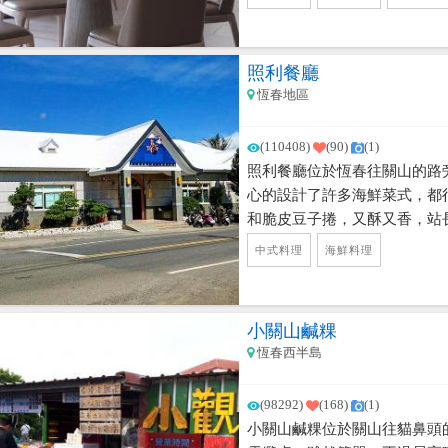
照利餐廳
恆春地區
(110408)
(90)
(1)
照利餐廳位於恆春往關山的路
心的設計了許多海鮮菜式，都
和脆皮豆子捲，又酥又香，站
哦！遇上野薑花盛產期，更不
中式料理
海鮮料理
的令人齒頰留香。來墾丁可以
小關山鹹粿
恆春西半島
(98292)
(168)
(1)
小關山鹹粿位於關山往貓鼻頭