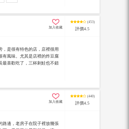
(453)
加入收藏
評價4.5
旁，是很有特色的店，店裡很用
很有風味。尤其是店裡的炸豆腐
長最喜歡吃了，三杯刺鮭也不錯
可錯過店裡的野薑花炒肉絲，真
來嚐嚐這些當地的小館子。
(440)
加入收藏
評價4.5
的路邊，老房子在院子裡放幾張