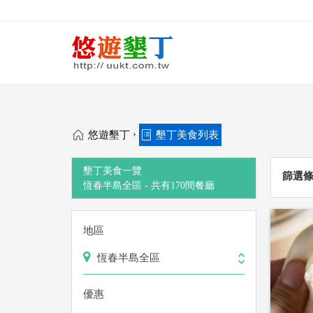
›
悠遊墾丁
墾丁美食列表
墾丁美食一覽
篩選
恆春半島全區 -
共有
170
間餐廳
地區
恆春半島全區
優惠