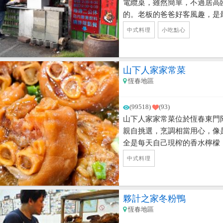
電纜桌，雖然簡單，不過居高
的。老板的爸爸好客風趣，是
用買票、不須罰站，可以悠哉
中式料理
小吃點心
好好欣賞夕陽的地方。
山下人家家常菜
恆春地區
(99518)
(93)
山下人家家常菜位於恆春東門
親自挑選，烹調相當用心，像
全是每天自己現榨的香水檸檬
味道也更好，醬料也都是花時
中式料理
配合當地、當季的食材，像是滿
等等，讓食物能夠擁有最新鮮
菜餐廳喔！
夥計之家冬粉鴨
恆春地區