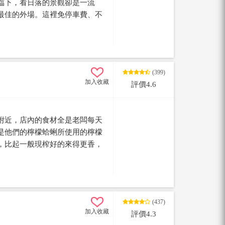
臨下，看日落的景觀卻是一流
最佳的外場。這裡免停車費、不
的買盤鹹粿或黑輪米血，坐下來
(399)
加入收藏
評價4.6
附近，店內的食材全是老闆每天
是他們的檸檬蛤蜊所使用的檸檬
，比起一般現榨好的來得更香，
間細細熬煮的，不少菜色也盡量
州的雨來菇、墾丁的倒吊魚…..
的原味，是一間非常好吃的家常
(437)
加入收藏
評價4.3