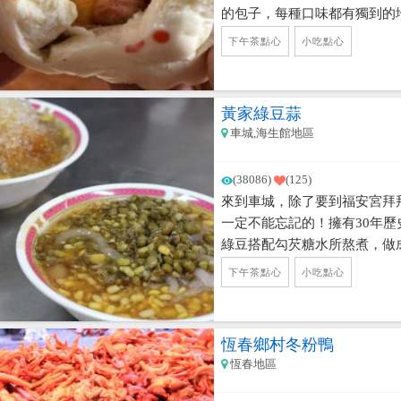
的包子，每種口味都有獨到的
在， 其牛奶饅頭及焦糖奶茶
下午茶點心
小吃點心
去製作，連飲料的冬瓜茶，都
道，包子很多口味也是全台找
評，是嘗鮮的好地方。
黃家綠豆蒜
車城,海生館地區
(38086)
(125)
來到車城，除了要到福安宮拜
一定不能忘記的！擁有30年
綠豆搭配勾芡糖水所熬煮，做
郁口感讓饕客們流連忘返，也
下午茶點心
小吃點心
要來嚐鮮的朋友們可要記得要
恆春鄉村冬粉鴨
恆春地區