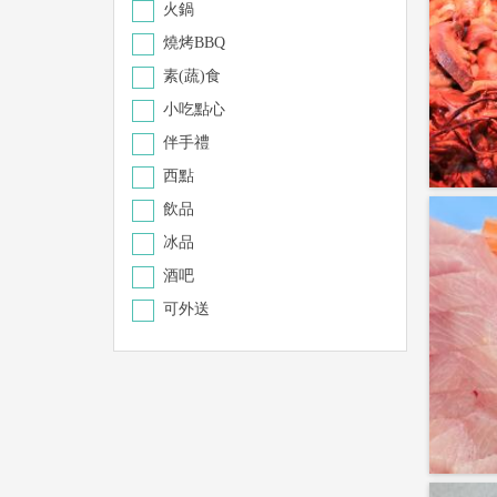
火鍋
燒烤BBQ
素(蔬)食
小吃點心
伴手禮
西點
飲品
冰品
酒吧
可外送