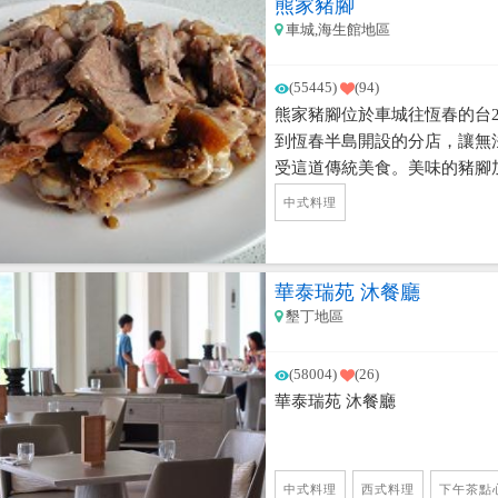
熊家豬腳
車城,海生館地區
(55445)
(94)
熊家豬腳位於車城往恆春的台
到恆春半島開設的分店，讓無
受這道傳統美食。美味的豬腳
本身美味的豬腳，電視本土劇
中式料理
華泰瑞苑 沐餐廳
墾丁地區
(58004)
(26)
華泰瑞苑 沐餐廳
中式料理
西式料理
下午茶點