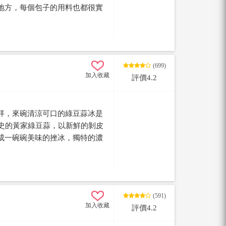
地方，每個包子的用料也都很實
，不用奶精，而堅持以純正鮮奶下
是以純正冬瓜下去熬，很有味
不到的，推出之後也都頗獲好
(699)
加入收藏
評價4.2
拜，來碗清涼可口的綠豆蒜冰是
歷史的黃家綠豆蒜，以新鮮的剝皮
成一碗碗美味的挫冰，獨特的濃
因此每到假日總是高朋滿座，想
早點去排隊哦！
(591)
加入收藏
評價4.2