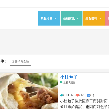
景點地圖
住宿資訊
美食情報
條件：
恆春半島全區
小杜包子
恆春地區
(101166)
(323)
(1)
小杜包子位於恆春工商斜對面
並且勇於嘗試，也因而對包子