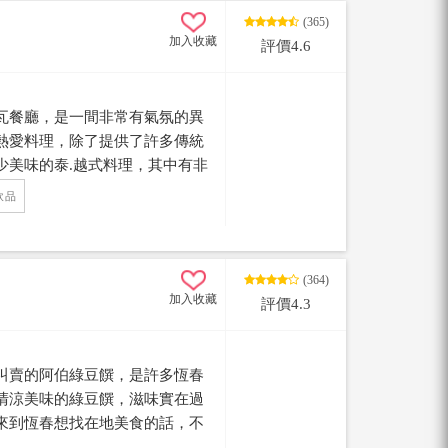
(365)
加入收藏
評價4.6
瓦餐廳，是一間非常有氣氛的異
熱愛料理，除了提供了許多傳統
少美味的泰.越式料理，其中有非
是加入了蘇門答臘的特殊香料的
飲品
同起司搭配的地中海拼盤，每一
完餐點後，可別忘了點份他們自
甜食愛好者不能錯過的點心。
(364)
加入收藏
評價4.3
叫賣的阿伯綠豆饌，是許多恆春
清涼美味的綠豆饌，滋味實在過
來到恆春想找在地美食的話，不
的綠豆饌吧！