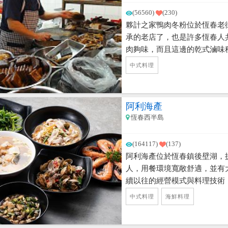
(56560)
(230)
夥計之家鴨肉冬粉位於恆春老
承的老店了，也是許多恆春人
肉夠味，而且這邊的乾式滷味
由於主要的客群都是晚間及深夜
中式料理
喔。
阿利海產
恆春西半島
(164117)
(137)
阿利海產位於恆春鎮後壁湖，提
人，用餐環境寬敞舒適，並有
續以往的經營模式與料理技術
產店。
中式料理
海鮮料理