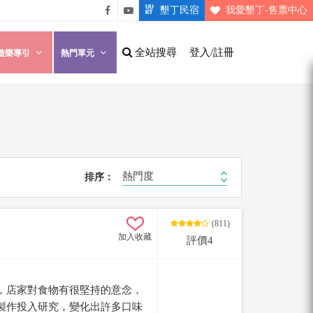
墾丁民宿
我愛墾丁-售票中心
悠遊
悠遊
墾丁
墾丁
全站搜尋
登入/註冊
遊樂導引
熱門單元
粉絲
影片
團
介紹
熱門度
排序：
(811)
加入收藏
評價4
，店家對食物有很堅持的意念，
製作投入研究，變化出許多口味