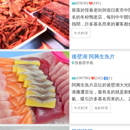
(93636)
(181)
座落於恆春老街與假日夜市中
名的冬粉鴨老店，每到中午開
熱鬧，許多慕名而來的饕客都
料理，除了招牌的鴨肉冬粉，
中式料理
味，熟客都知道一定要挾一大
醬料，絕對會讓你大呼過癮！
後壁湖 阿興生魚片
恆春西半島
(100786)
(242)
(1)
阿興生魚片店位於後壁湖大光國
港搬遷至址，最有名的就是新
氣，吸引許多慕名而來的人。
理，每到假日都是一位難求喔
中式料理
海鮮料理