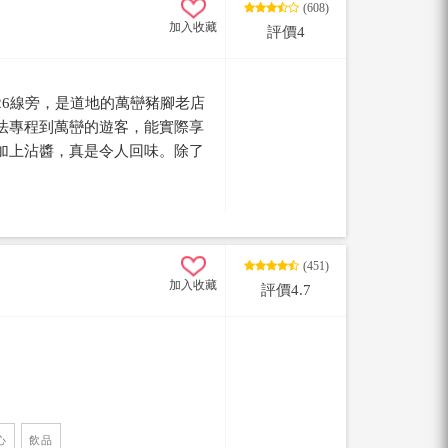
(608)
加入收藏
評價4
26線旁，是道地的萬巒豬腳老店
法專程到萬巒的遊客，能實際享
加上沾醬，真是令人回味。除了
的取景也讓這裡更加知名。
(451)
加入收藏
評價4.7
心
飲品