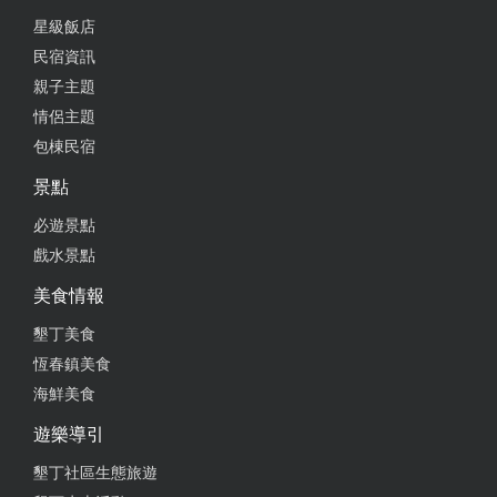
星級飯店
2025-08-26 22:02:21
民宿資訊
推海鮮燉飯意外讓人驚艷，本來擔心香料味很重之類
親子主題
的好險沒有，醬汁很配飯海鮮又鮮甜 鴨胸也不錯 、
情侶主題
炸雞覺得普通 餐點價位也不會太貴
包棟民宿
from google
景點
必遊景點
2025-08-21 22:02:54
戲水景點
超級好吃，前面吃開胃菜跟泰式海鮮湯就已經吃半
美食情報
飽，到主餐上來飽到不行，夭壽好吃，價格又超值，
下次還會再來
墾丁美食
恆春鎮美食
from google
海鮮美食
遊樂導引
2025-08-17 08:44:36
墾丁社區生態旅遊
一直回訪的餐廳 我們必點 強力推薦鮭魚意大利麵，