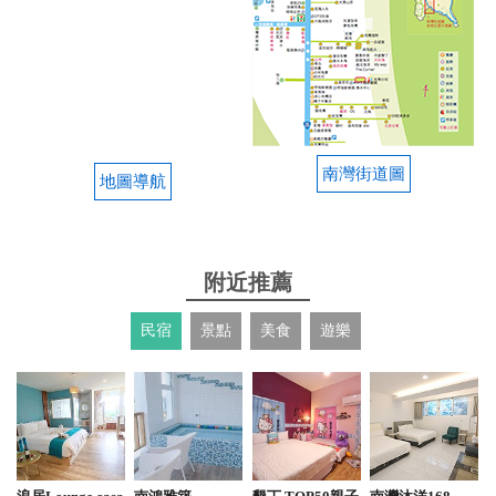
2026-05-02 00:00:09
每一道菜都很好吃，生意很好，建議先訂位 甜菜根沙
拉很特別，第一次吃到。炸雞調味的很好幾乎每桌都
點，雖然人很多但是上菜速度蠻快的
from google
南灣街道圖
地圖導航
2026-03-16 02:06:13
義大利麵 白酒燉豬肉 提拉米蘇都推 麵很濃份量也很
附近推薦
大！ 如果喜歡提拉米蘇的人 真的可以嘗試吃！！！
民宿
景點
美食
遊樂
from google
2025-12-27 13:39:52
風乾蕃茄義大利麵和Mango Lassi都超級好吃！！老闆
娘很親切，服務態度很好！很多外國人來吃～～～ 也