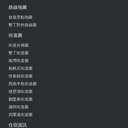
我的墾丁愛店！眼睛閉起來怎麼點怎麼好吃！（照片
路線地圖
中是風乾蕃茄義大利麵，喜歡！） 餐點選擇多而且餐
旅遊景點地圖
廳對面就有停車場，重點，餐廳氣氛非常chill服務各
方面都很優，說英文麻也通！
墾丁對外路線圖
街道圖
from google
街道分佈圖
墾丁街道圖
2025-09-06 08:12:47
南灣街道圖
風乾蕃茄義大利麵、好吃
船帆石街道圖
恆春鎮街道圖
from google
西南半島街道圖
後壁湖街道圖
2025-09-06 08:12:47
鵝鑾鼻街道圖
風乾蕃茄義大利麵、好吃
滿州街道圖
四重溪街道圖
from google
住宿資訊