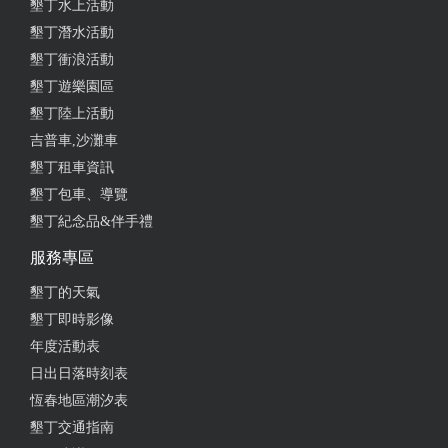
墾丁水上活動
是白醬 女兒說不要加起司 巴沙炸雞 紅酒燉牛肉的
墾丁潛水活動
飯，超好吃 巴沙雞肉沙拉 今天新嚐試越式牛肉炒河
墾丁衝浪活動
粉 再來瓶檸檬啤酒，十足妹酒❤️ PS….一定要訂位
墾丁遊樂園區
from google
墾丁陸上活動
吉普車,沙灘車
墾丁租車資訊
2025-08-09 11:50:40
墾丁包車、導覽
假日需要訂位，推薦牛排、巴沙炸雞、鴨胸、松露香
墾丁紀念品&伴手禮
菇義大利麵、莫札瑞拉蕃茄，紅茶很好喝。
服務專區
from google
墾丁的天氣
墾丁即時影像
2025-07-16 20:42:54
年度活動表
南灣必吃異國料理餐廳！ 餐點美味 氣氛鬆弛 出菜很
日出日落時刻表
快 / 炸雞每桌都出現 /鴨胸外酥內嫩 配菜薯塊口感太
恆春地區潮汐表
鬆了吧 超好吃 / 提拉米蘇酒味糖香濃郁
墾丁交通指南