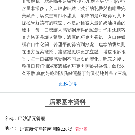
非常解膩，就是喝完超級飽 提拉米蘇的馬斯卡彭起司
含量非常多，入口綿密細緻，濃郁的乳香與咖啡香完
美融合，層次豐富卻不甜膩，最棒的是它吃得到真正
提拉米蘇該有的味道，不是那種被大量鮮奶油掩蓋的
版本，每一口都讓人感受到用料的誠意!! 堅果焦糖巧
克力塔更是讓人驚艷，濃厚的巧克力香氣一入口便緩
緩在口中化開，苦甜平衡得恰到好處，焦糖的香氣則
在後方溫柔襯托，讓整體風味更加立體，塔皮很酥很
香，每一口都能感受到不同層次的變化，吃完之後，
整個口腔仍瀰漫著濃郁的巧克力與堅果香氣，餘韻久
久不散 真的好吃到讓我離開墾丁前又特地外帶了三塊
甜點回北部慢慢享用，下次一定會再回訪!!
更多心得
from google
店家基本資料
2026-05-24 23:55:56
名稱：巴沙諾瓦餐廳
看潘慧如只要來墾丁就來吃這家，也推薦好幾次了。
地址：
屏東縣恆春鎮南灣路220號
看地圖
看網路介紹是法國人開的。 今日來品嚐看看。 有異