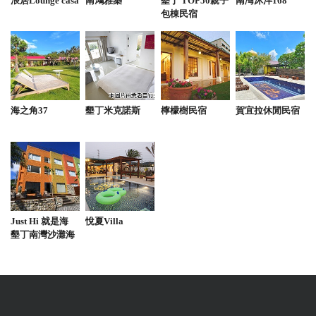
浪居Lounge casa
南鴻雅築
墾丁 TOP50親子
南灣沐洋168
有幾個外國服務員，他們都好可愛，氛圍超chill的
包棟民宿
from google
2025-11-04 08:13:54
用餐時間是星期一晚上七點半，有事先訂位，除了紙
海之角37
墾丁米克諾斯
檸檬樹民宿
賀宜拉休閒民宿
本菜單外闆娘還會介紹當日的隱藏版菜色。這次點法
式開胃菜有兩種起司兩種火腿片一碗南瓜濃湯及一籃
麵包，其中的松露口味三角形起司，濃濃的松露香
味，非常美味。鮮蝦風乾蕃茄義大利麵，麵體Q彈入
味，蝦子鮮甜。鴨胸外酥內嫩，配上軟糯的香烤馬鈴
薯及油醋綜合生菜。整體來說每道菜送都很美味，值
Just Hi 就是海
悅夏Villa
得推薦。建議點隱藏版菜色可先詢問一下價錢。
墾丁南灣沙灘海
景民宿
from google
2025-09-15 20:26:09