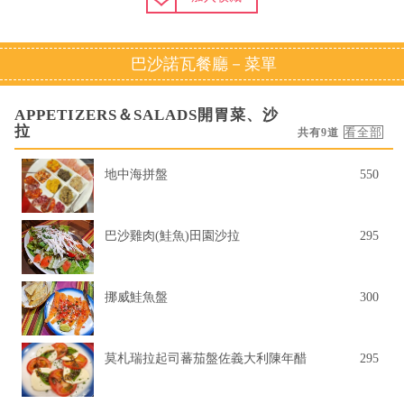
巴沙諾瓦餐廳－菜單
APPETIZERS＆SALADS開胃菜、沙
拉
共有9道
地中海拼盤
550
巴沙雞肉(鮭魚)田園沙拉
295
挪威鮭魚盤
300
莫札瑞拉起司蕃茄盤佐義大利陳年醋
295