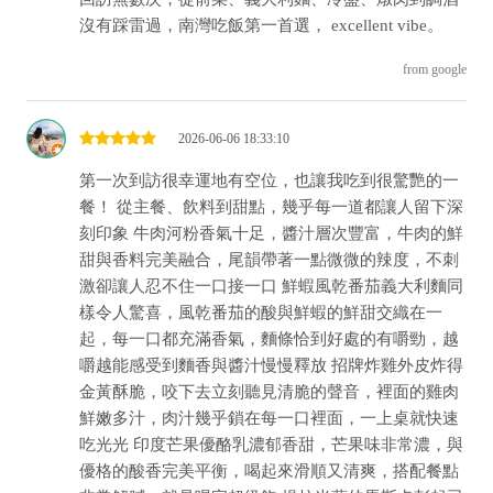
沒有踩雷過，南灣吃飯第一首選， excellent vibe。
from google
2026-06-06 18:33:10
第一次到訪很幸運地有空位，也讓我吃到很驚艷的一
餐！ 從主餐、飲料到甜點，幾乎每一道都讓人留下深
刻印象 牛肉河粉香氣十足，醬汁層次豐富，牛肉的鮮
甜與香料完美融合，尾韻帶著一點微微的辣度，不刺
激卻讓人忍不住一口接一口 鮮蝦風乾番茄義大利麵同
樣令人驚喜，風乾番茄的酸與鮮蝦的鮮甜交織在一
起，每一口都充滿香氣，麵條恰到好處的有嚼勁，越
嚼越能感受到麵香與醬汁慢慢釋放 招牌炸雞外皮炸得
金黃酥脆，咬下去立刻聽見清脆的聲音，裡面的雞肉
鮮嫩多汁，肉汁幾乎鎖在每一口裡面，一上桌就快速
吃光光 印度芒果優酪乳濃郁香甜，芒果味非常濃，與
優格的酸香完美平衡，喝起來滑順又清爽，搭配餐點