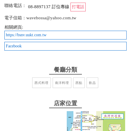
國風情的餐廳，加上音樂很放鬆。 義大利麵非常美
聯絡電話：
08-8897137 訂位專線
打電話
味，麵體Q彈入味，料也多，鴨胸有厚度很嫩， 甜點
提拉米蘇非常好吃，下次來墾丁會在來用餐
電子信箱：wavebossa@yahoo.com.tw
相關網頁:
from google
https://bsnv.uukt.com.tw
Facebook
2026-05-18 18:55:39
這次來墾丁吃了幾間熱門餐廳 這間是我們覺得最棒
的，所以吃了兩次 老公點鴨胸，這家的鴨胸很不錯，
餐廳分類
讓老公決定連吃三家鴨胸來品評，這家是第一名，如
果熟度可以再生一些些就完美了 店內氣氛良好熱情，
西式料理
南洋料理
西點
飲品
環境也很棒 對素食很友善，非常感謝，第一餐點了松
露義大利麵，第二次到訪詢問老闆娘有沒有其他素食
選擇，老闆娘推薦了燉菜加小米飯，小米有奶油味很
店家位置
好吃 娘惹糕也很好吃，椰子碎有烤過很香
from google