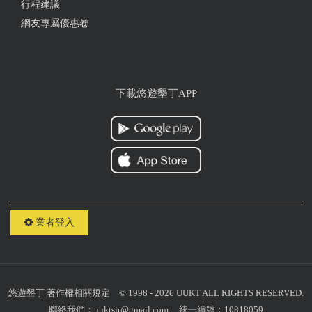
行程建議
from google
網友專屬優惠卷
2025-07-07 10:32:32
店員服務都很熱情，料理美味！想要讚美牛排，絕對
下載悠遊墾丁APP
是大家會喜歡的，肉質鮮嫩，我們點5分熟，恰到好
處～～～ 蔬菜湯也很好喝！！ 這次沒有吃到櫛瓜燉
飯，下次再去
from google
2025-06-29 13:17:26
業者登入
位於墾丁南灣遊樂區正對面，屏鵝公路邊的歐式餐
廳，老闆是外國人，服務人員都很親切周到，臨桌吃
蛋奶素，服務人員給建議及客制化。我自己點了紅酒
燉牛肉(居然忘了拍了)
悠遊墾丁
著作權相關規定
© 1998 - 2026 UUKT ALL RIGHTS RESERVED.
from google
聯絡我們：
uuktsir@gmail.com
統一編號：10818059