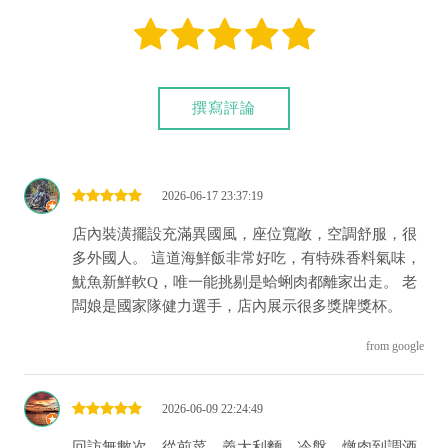
撰寫評論
2026-06-17 23:37:19
店內裝潢擺設充滿異國風，座位寬敞，空調舒服，很
多外國人。 這道海鮮飯非常好吃，有特殊香料氣味，
魷魚新鮮軟Q，唯一能挑剔是蛤蜊肉都離家出走。 老
闆娘是國家隊健力選手，店內展示很多獎牌獎杯。
from google
2026-06-09 22:24:49
回訪無數次，從前菜、義大利麵、冷盤、燉肉到調酒