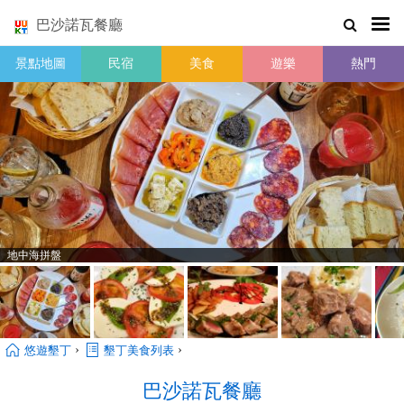
巴沙諾瓦餐廳
景點地圖
民宿
美食
遊樂
熱門
地中海拼盤
›
›
悠遊墾丁
墾丁美食列表
巴沙諾瓦餐廳