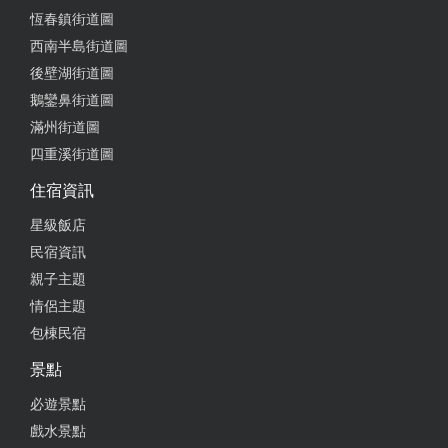
喜歡吃了，三杯刺鮭也不錯哦！遇上野薑花盛產期，
恆春鎮街道圖
更不可錯過店裡的野薑花炒肉絲，真的令人齒頰留
西南半島街道圖
香。來墾丁可以來嚐嚐這些當地的小館子。 冷菜居
多，菜色口味中淡適宜，不過鹹，沒有油膩感很健
後壁湖街道圖
康，適合家庭用餐，服務速度快，停車場有可愛的恐
鵝鑾鼻街道圖
龍裝置，生意興隆 與好友到屏東旅遊，特別來此享用
滿州街道圖
晚餐，走進餐廳入口映入眼簾的是一輛耀眼超大型重
四重溪街道圖
機車，裡面還有一輛不同款式，戶外還有一輛四輪變
住宿資訊
形金剛般的車，真的很酷！海鮮餐特色是涼拌河豚
皮，刺鮭米粉火鍋，雨來菇、紅麴鰻魚等，上菜快份
星級飯店
量足又美味，我們火鍋加湯加米粉兩次，吃得好滿
民宿資訊
足！ 來到墾丁，有幾間的海鮮料理餐廳值得來看看。
親子主題
這間的餐點料理，味道適當，不會太鹹、過油。吃完
情侶主題
也不會覺得很大的負擔。整體它的環境乾淨、坐位空
包棟民宿
間也算舒適，不會太擁擠。有些特色的當地食材在這
裡可以吃的到，價位也算合理，設有停車場，停車方
景點
便，可以值得再回訪。 季節限定烤碟魚，魚本身帶有
必遊景點
的特殊香氣經過烤後加上魚肉軟嫩，非常的好吃。 清
戲水景點
燙的魚皮口感脆彈，透抽也很清甜Q彈。 招牌炸豆腐