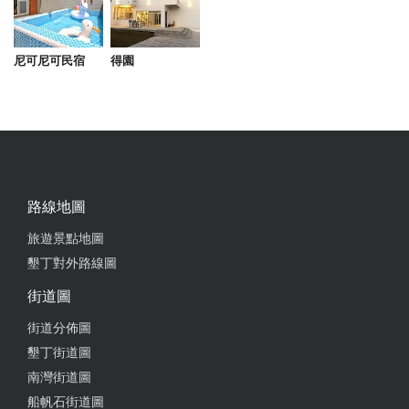
2025-05-11 12:28:05
尼可尼可民宿
得園
之前來吃過1-2次但沒有特別印象 這次來吃了刺身河
豚、炸豆腐也很不錯 每樣菜都有點別出心裁CP值高
from google
2025-04-19 08:43:01
路線地圖
第一次吃到河豚
旅遊景點地圖
from google
墾丁對外路線圖
街道圖
2025-04-08 10:18:18
街道分佈圖
照利餐廳位於恆春往關山的路旁，是很有特色的店，
墾丁街道圖
店裡很用心的設計了許多海鮮菜式，都很有風味。尤
南灣街道圖
其是店裡的炸豆腐和脆皮豆子捲，又酥又香，站長最
船帆石街道圖