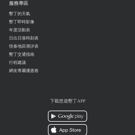
服務專區
停車方便，人員親切，桌子很大 大推米粉湯超棒的
墾丁的天氣
墾丁即時影像
from google
年度活動表
日出日落時刻表
2025-02-20 13:35:14
恆春地區潮汐表
老闆服務熱忱，餐點同事們都說讚，每樣都吃到滿
墾丁交通指南
意，看盤子就知道，老闆會自動加菜送飲料，推薦大
行程建議
家來此聚會用餐。
網友專屬優惠卷
from google
2025-02-18 11:57:26
下載悠遊墾丁APP
冷菜居多，菜色口味中淡適宜，不過鹹，沒有油膩感
很健康，適合家庭用餐，服務速度快，停車場有可愛
的恐龍裝置，生意興隆