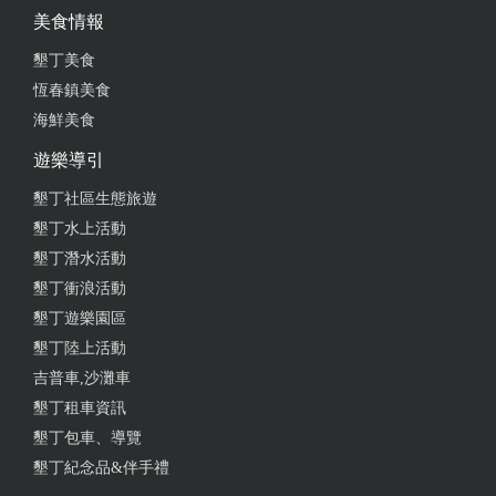
跟一般炸豆腐的印象不一樣，它不是單純的炸豆腐而
美食情報
是包有內餡，吃起來很香，滿特別的吃法。炒雨來菇
墾丁美食
炒蛋又稱情人的眼淚，口感軟嫩加上蛋香，讓人一口
又一口。炒海瓜子味道入味不會死鹹份量不少。生魚
恆春鎮美食
片新鮮Q脆。炒時蔬也不會太軟或油膩吃的到高麗菜
海鮮美食
的清甜。
遊樂導引
from google
墾丁社區生態旅遊
墾丁水上活動
2025-04-05 09:16:15
墾丁潛水活動
墾丁衝浪活動
一進門邊看到幾輛哈雷機車，吸引大家的目光，紛紛
墾丁遊樂園區
合影拍照。屋內裝潢擺設都很清爽，在此用餐可放鬆
墾丁陸上活動
心情。菜色擺盤經過用心裝扮，令人食欲大增，很難
吉普車,沙灘車
得能吃到河豚的料理，滿足口腹之慾。
墾丁租車資訊
from google
墾丁包車、導覽
墾丁紀念品&伴手禮
2025-03-14 22:31:21