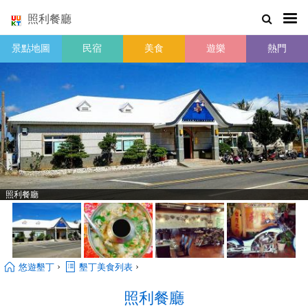
照利餐廳
景點地圖
民宿
美食
遊樂
熱門
照利餐廳
›
›
悠遊墾丁
墾丁美食列表
照利餐廳