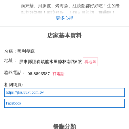
雨來菇、河豚皮、烤海魚、紅燒鯧都好好吃！生的餐
點都好新鮮！環境舒服、工作人員親切，推薦喔！
更多心得
from google
店家基本資料
2026-02-01 11:59:20
名稱：照利餐廳
大推的餐廳，餐點好吃服務也很好，這次是選$5500
的和菜，家人們都很喜歡，河豚水母鮮蚵大推！ 老闆
地址：
屏東縣恆春鎮龍水里糠林南路6號
看地圖
還有招待新鮮現榨果汁，超好喝！！
聯絡電話：
08-8896587
打電話
from google
相關網頁:
https://jlss.uukt.com.tw
2025-12-01 09:17:36
Facebook
蠻推薦的一間店、很適合團體；沒吃到河豚但是米粉
還蠻好吃的、而且可以一直續湯跟粉吃的很飽，其他
的菜也都很不錯（忘記有什麼，真的太餓了）小朋友
餐廳分類
很愛吃煎魚；還有一位綁辮子的服務人員很親切、很