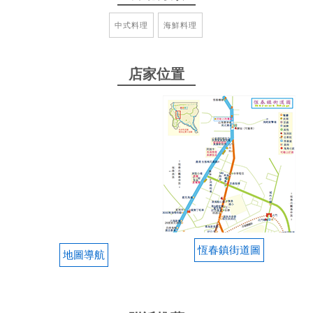
漂亮。
中式料理
海鮮料理
from google
店家位置
2025-09-21 12:58:11
照利庭園海鮮餐廳，炸牡蠣超級大顆搭配檸檬真的很
搭，出餐很快，份量都很大份，爽口又不膩，也很有
水準，公司旅遊來這吃真的好讚，還有河豚料理吉霸
分啦，是很有特色的店，店裡很用心的設計了許多海
鮮料理，推薦全家大小一起來吃 ❤️❤️❤️
from google
恆春鎮街道圖
2025-08-27 07:25:24
地圖導航
2025.暑假
from google