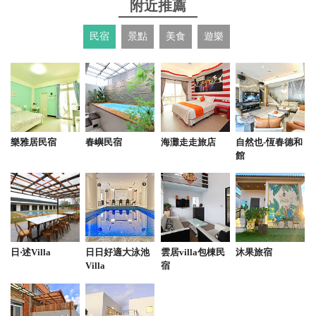
附近推薦
民宿
景點
美食
遊樂
2025-07-20 15:06:43
東西好吃份量大！尤其是炸牡蠣超大顆 搭配檸檬整個
超順口！烤魚也很鮮
from google
樂雅居民宿
春嶼民宿
海灘走走旅店
自然也-恆春德和
2025-07-15 19:06:57
館
原本對河豚皮這道料理沒什麼期待，結果一入口竟然
意外地好吃！口感Q彈不腥，調味也剛剛好，完全刷
新印象。鯧魚米粉更是經典中的經典，湯頭濃郁鮮
甜。 店家還貼心招待了蘆筍捲，外酥內嫩，爽口又不
膩，也很有水準，真的是從主菜到小點都表現得很不
日‧述Villa
日日好適大泳池
雲居villa包棟民
沐果旅宿
Villa
宿
錯。
from google