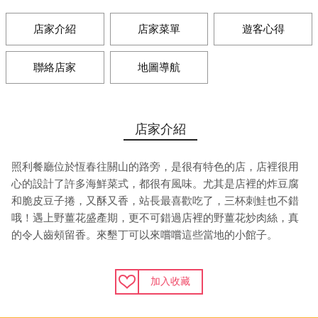
店家介紹
店家菜單
遊客心得
聯絡店家
地圖導航
店家介紹
照利餐廳位於恆春往關山的路旁，是很有特色的店，店裡很用
心的設計了許多海鮮菜式，都很有風味。尤其是店裡的炸豆腐
和脆皮豆子捲，又酥又香，站長最喜歡吃了，三杯刺鮭也不錯
哦！遇上野薑花盛產期，更不可錯過店裡的野薑花炒肉絲，真
的令人齒頰留香。來墾丁可以來嚐嚐這些當地的小館子。
加入收藏