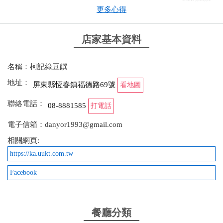
更多心得
2026-02-06 15:22:04
店家基本資料
好久沒吃綠豆蒜了 天冷冷還是要吃冰的 點的是冰綜
合 好好吃
名稱：柯記綠豆饌
from google
地址：
屏東縣恆春鎮福德路69號
看地圖
聯絡電話：
08-8881585
打電話
2026-02-06 15:10:17
電子信箱：danyor1993@gmail.com
購買了冰，綜合味；感覺有點失望，基本上算是傳統
相關網頁:
（綜合冰）吧！跟“綠豆蒜”沒啥關係。 還是說，原味
https://ka.uukt.com.tw
的，或是熱的，才是正統綠豆蒜可味呢？ 還是車城福
安宮的綠豆蒜好吃；但是這也不錯啦！
Facebook
from google
餐廳分類
2026-02-06 14:51:04