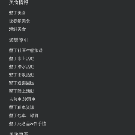
美食情報
蒜也不會太甜、清爽不膩，很好吃。 有到墾丁 會再
墾丁美食
來吃綠豆蒜 停車不方便、也沒地方可以臨停下來買。
恆春鎮美食
from google
海鮮美食
遊樂導引
2025-08-04 02:35:10
墾丁社區生態旅遊
來墾丁N次頭一次來恆春吃冰 沒想到亂逛發現這家綠
墾丁水上活動
豆饌 先買一碗來消暑 第一口龍眼黑糖味香濃 裡頭的
墾丁潛水活動
料真好吃 這碗冰味道美極了 沒吃過怎麼好吃的綠豆
墾丁衝浪活動
饌 可惜北部吃不到
墾丁遊樂園區
from google
墾丁陸上活動
吉普車,沙灘車
墾丁租車資訊
2025-07-18 17:04:53
墾丁包車、導覽
經過順便來試口味，很驚艷的是口味相當不錯、份量
墾丁紀念品&伴手禮
也足，外帶碗裝、內用有桌椅可以用餐，底下有溫熱
的綠豆甜度適中、上面再鋪一層刨冰，再有機會經過
服務專區