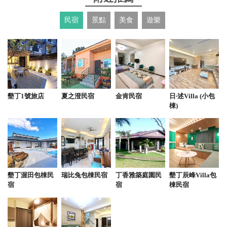
經吃過兩三次，所以今天想換這柯記一家來吃看看，
感覺也蠻有特色的。我今天點的是綜合綠豆蒜，裡面
民宿
景點
美食
遊樂
有很多料，還有放炒過的豆子和花生，搭配冰品，吃
起來很香，粉條也很有彈性，算美味，很好吃，算是
本店的特色。 綠豆饌有熱的、也有冰的，有原味也有
綜合口味，我建議吃綜合的，因為和其他配料搭配吃
比較好吃。冬天吃冰的也很讚，碎冰少一點就很適
合，可能是因為今天天氣很好，如果天氣真的很冷，
墾丁1號旅店
夏之澄民宿
金肯民宿
日‧述Villa (小包
我就會點熱的來吃看看。
棟)
from google
2025-10-30 13:24:07
恆春必吃的傳統小吃「綠豆饌」，用料實在，冷熱皆
墾丁渥田包棟民
瑞比兔包棟民宿
丁香雅築庭園民
墾丁辰峰Villa包
宿
宿
棟民宿
有，非常好吃
from google