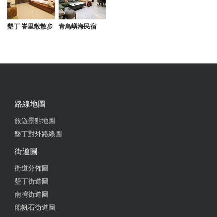
2025-10-19 15:47:43
墾丁 峇里散散步
青鳥嶼海民宿
我們在恆春旅遊時吃了兩次，冰量和糖度都可以調
整，這家的確是同類店家最好吃的，配料新鮮、黑糖
桂圓味香，沒有過度勾芡。
from google
2025-10-02 13:49:27
路線地圖
他們的做法蠻傳統的裡面的綠豆蒜，確實顆粒很小吃
旅遊景點地圖
起來蠻香的你說沒有特別聽你說這是綠豆的話不可能
墾丁對外路線圖
也不會特別注意到覺得蠻好的讓裡面的這個米苔目蠻
街道圖
細的哪裡買的啊裡面加一些印花生酸硬花生數量好
少，因為加多加一點是的太少了，然後裡面還有一個
街道分佈圖
不知道是什麼樣子？口味的？不知道粉圓？或者是什
墾丁街道圖
麼也不錯整體來說非常古早傳統味裡面還有紅豆買好
南灣街道圖
了買好了。
船帆石街道圖