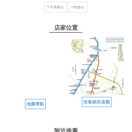
下午茶點心
小吃點心
清爽的味道，吃不膩又解渴，冬天來吃一點都不違
和。 不過吃到後面有點懷疑主體是粉條還是綠豆蒜，
下次會想點原味就好。
店家位置
from google
2026-01-14 08:42:08
來恆春或車城的話，建議就是要吃一碗綠豆饌，不管
是冬天還是夏天。柯記位於恆春魅力觀光老街，很方
便找到店面，就在街口十字交叉點。店面算乾淨，因
為店家都有提早備料，所以上菜速度快。店面是開放
的，所以沒有空調，但是整體上算通風。今天是因為
天氣很好，所以不會太寒冷。 綠豆饌的價格合理，一
恆春鎮街道圖
地圖導航
碗才50元。店內也有廁所可以使用，因為天氣冷，帶
熱食來店內吃，店家不會禁止。翻桌率快，不會等待
很久。沒有位置的話，外帶也適合。 我之前是吃附近
的阿伯那一家，也是蠻好吃的，用料也不錯。因為已
附近推薦