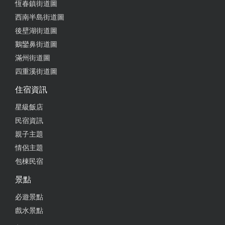
恆春鎮街道圖
from google
西南半島街道圖
後壁湖街道圖
2025-08-28 13:06:52
鵝鑾鼻街道圖
花生可以請老闆多加一點 很香唷 裡面好像有桂圓 可
滿州街道圖
以考慮叫老闆加多一些 綜合的綠豆蒜有點少，可以請
四重溪街道圖
老闆加料 消暑 讚
住宿資訊
from google
星級飯店
民宿資訊
2025-08-21 02:06:59
親子主題
情侶主題
遇到一個年輕男生跟阿嬤 站櫃檯，我第一次買綠豆蒜
包棟民宿
阿嬤問我原味還是綜合、 我不懂 ⋯我以為綜合就會
沒有綠豆‘’多問了一句 、男生顯得不耐煩。 套中午的
景點
當下也只有我一個客人、其實 可以多點耐心解說兩
必遊景點
句。以我的聰明才智 我能明白的！！ 我買一碗 綜
合，選項有：綠豆，紅豆、花生、Q圓，如果不選就
戲水景點
是全➕ 我選了Q圓、花生 Q圓很Q、給的很大方，綠豆