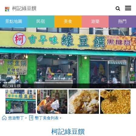
柯記綠豆饌
景點地圖
民宿
美食
遊樂
熱門
柯記綠豆饌
›
›
悠遊墾丁
墾丁美食列表
柯記綠豆饌