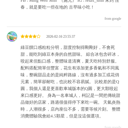
FB : Ming Wen Shih ​ （施兄） IG : relax_shih 來到 恆
春，就是要吃一些在地的 古早味小吃！
from google
2026-02-16 23:55:37
綠豆饌口感粒粒分明，甜度控制得剛剛好，不會死
甜，能吃到綠豆本身的自然甜味。 綜合冰包含碎冰，
咬起來但點口感，整體味道清爽，夏天吃特別舒服。
配料搭配簡單但豐富，花生有添加更多香氣和不同風
味，整碗甜品走的是純粹路線，沒有過多加工或花俏
元素，簡單卻耐吃，也比較不容易膩。 比較差的是Q
圓，我個人還是更喜歡車城版本的Q圓，更大顆咬起
來口感更好。 身為一名車城人，柯記是一間把傳統甜
品做好的店家，路過很值得停下來吃一碗。 天氣炎熱
時，人潮很多，店內座位不多，需要等候片刻。 整體
消費體驗我會給4.5顆星，但是沒這個選項。
from google