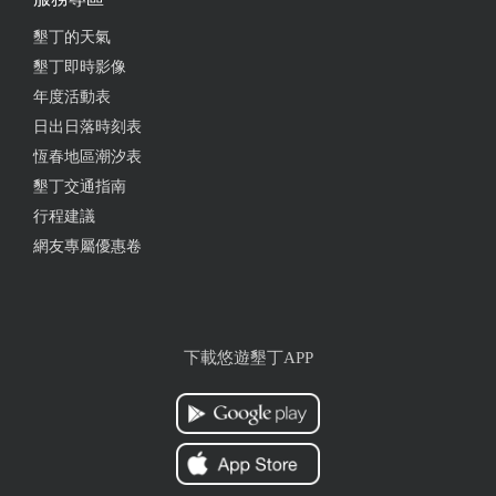
一定還會想品嚐，附近停車位需要找一下。
墾丁的天氣
墾丁即時影像
from google
年度活動表
日出日落時刻表
2025-06-15 12:58:01
恆春地區潮汐表
碗目測不大，但料很足，粉條好好吃
墾丁交通指南
行程建議
from google
網友專屬優惠卷
2025-03-27 21:49:51
真的是恆春必吃， 沒有誇大， 黑糖香、桂圓提味、
下載悠遊墾丁APP
料好吃，比例剛剛好。 #可以把車停到廟宇附近 #醫
院停車場有付費停車場
from google