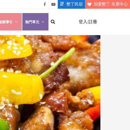
墾丁民宿
我愛墾丁-售票中心
悠遊
悠遊
墾丁
墾丁
登入/註冊
遊樂導引
熱門單元
粉絲
影片
團
介紹