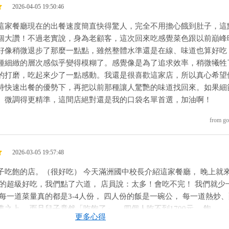
2026-04-05 19:50:46
這家餐廳現在的出餐速度簡直快得驚人，完全不用擔心餓到肚子，這
個大讚！不過老實說，身為老顧客，這次回來吃感覺菜色跟以前巔峰
好像稍微退步了那麼一點點，雖然整體水準還是在線、味道也算好吃
種細緻的層次感似乎變得模糊了。 ​感覺像是為了追求效率，稍微犧牲
的打磨，吃起來少了一點感動。我還是很喜歡這家店，所以真心希望
持快速出餐的優勢下，再把以前那種讓人驚艷的味道找回來。如果細
、微調得更精準，這間店絕對還是我的口袋名單首選，加油啊！
from go
2026-03-05 19:57:48
子吃飽的店。（很好吃） 今天滿洲國中校長介紹這家餐廳， 晚上就
真的超級好吃，我們點了六道， 店員說：太多！會吃不完！ 我們就少
 每一道菜量真的都是3-4人份， 四人份的飯是一碗公， 每一道熱炒
準之上， 而且兒子竟然「吃飽了」， 四個人吃不到1700元， 飽——
更多心得
級飽。 有來恆春可以來這間吃看看。 #很好吃的一間餐廳 #強力推薦 