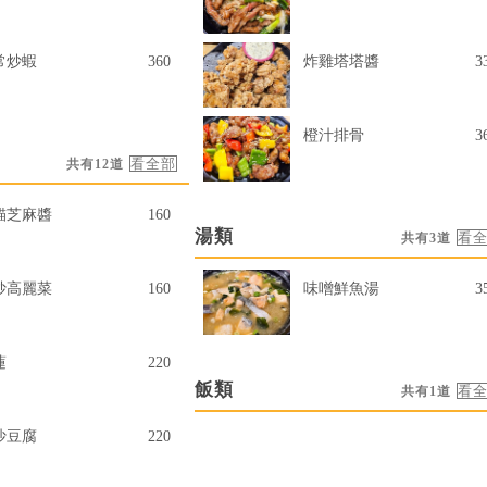
常炒蝦
360
炸雞塔塔醬
3
橙汁排骨
3
共有12道
貓芝麻醬
160
湯類
共有3道
炒高麗菜
160
味噌鮮魚湯
3
蓮
220
飯類
共有1道
沙豆腐
220