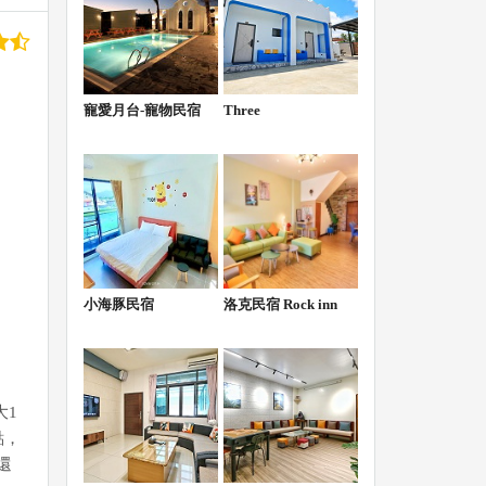
寵愛月台-寵物民宿
Three
小海豚民宿
洛克民宿 Rock inn
大1
點，
還