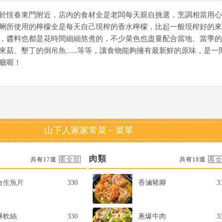
於恆春東門附近，店內的食材全是老闆每天親自挑選，烹調相當用心
蜊所使用的檸檬全是每天自己現榨的香水檸檬，比起一般現榨好的來
，醬料也都是花時間細細熬煮的，不少菜色也盡量配合當地、當季的
來菇、墾丁的倒吊魚…..等等，讓食物能夠擁有最新鮮的原味，是一
廳喔！
山下人家家常菜－菜單
肉類
共有17道
共有18道
合生魚片
330
香滷豬腳
3
酥軟絲
330
蔥爆牛肉
3