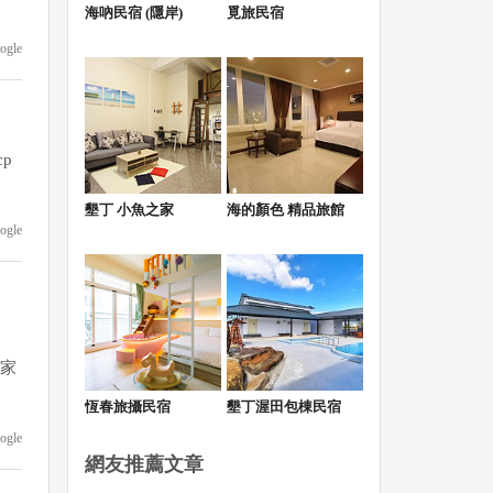
海吶民宿 (隱岸)
覓旅民宿
ogle
p
墾丁 小魚之家
海的顏色 精品旅館
ogle
合家
恆春旅攝民宿
墾丁渥田包棟民宿
ogle
網友推薦文章