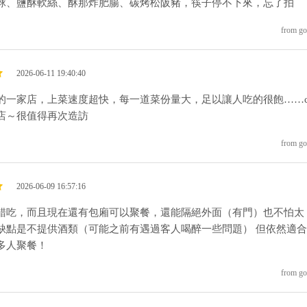
球、鹽酥軟絲、酥那炸肥腸、碳烤松阪豬，筷子停不下來，忘了拍
from go
2026-06-11 19:40:40
的一家店，上菜速度超快，每一道菜份量大，足以讓人吃的很飽……c
店～很值得再次造訪
from go
2026-06-09 16:57:16
錯吃，而且現在還有包廂可以聚餐，還能隔絕外面（有門）也不怕太
缺點是不提供酒類（可能之前有遇過客人喝醉一些問題） 但依然適
多人聚餐！
from go