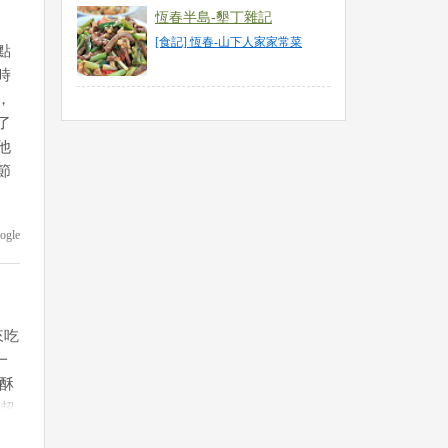
恆春半島-墾丁雜記
[食記] 恆春-山下人家家常菜
點
時
，
了
他
節
ogle
來吃
一
、酥
-超
#