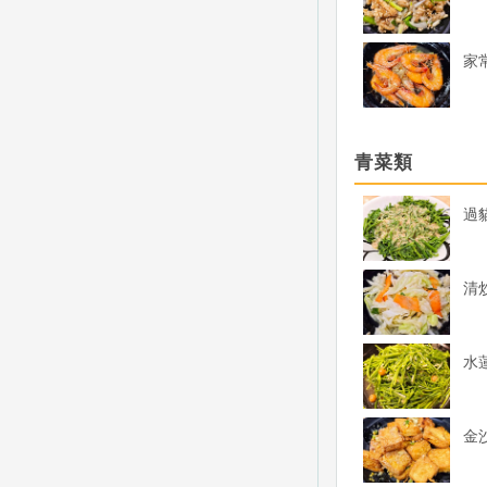
家
青菜類
過
清
水
金