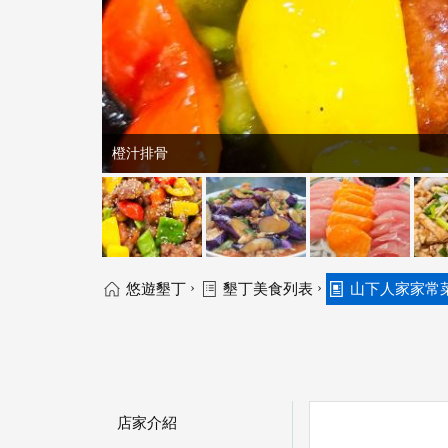
橙汁排骨
›
›
悠遊墾丁
墾丁美食列表
山下人家家常
店家介紹