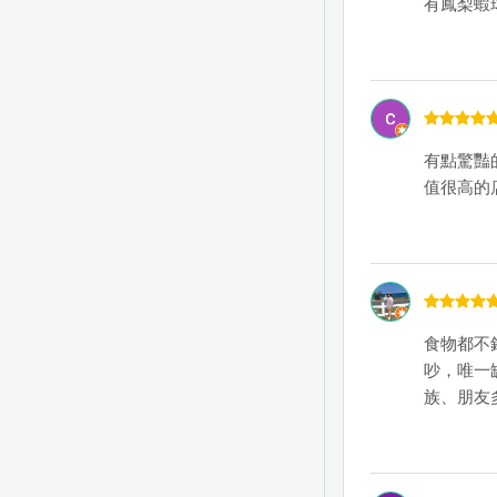
有鳳梨蝦
有點驚豔
值很高的
食物都不
吵，唯一
族、朋友