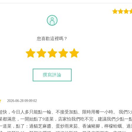
您喜歡這裡嗎？
撰寫評論
2026-06-28 09:09:02
超快，今日人多只能點一輪、不接受加點、限時用餐一小時。 我們5
菜都滿意，一開始點了9道菜，店家怕我們吃不完，建議我們少點一
一道菜，點了：過貓芝麻醬、蛋炒雨來茹、香滷豬腳，檸檬蛤蠣、過