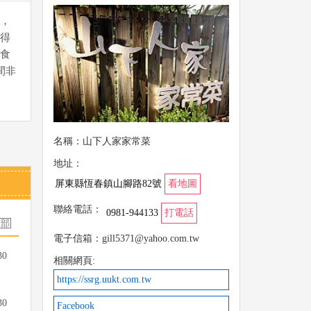
，
得
食
間非
名稱：山下人家家常菜
地址：
屏東縣恆春鎮山腳路82號
看地圖
聯絡電話：
0981-944133
打電話
電子信箱：gill5371@yahoo.com.tw
30
相關網頁:
https://ssrg.uukt.com.tw
30
Facebook